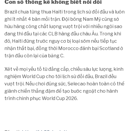
Con số thống kê không biết nói dối
Brazil chưa từng thua Haiti trong lịch sử đối đầu và luôn
ghi ít nhất 4 bàn mỗi trận. Đội bóng Nam Mỹ cũng sở
hữu hàng công chất lượng vượt trội với nhiều ngôi sao
đang thi đấu tại các CLB hàng đầu châu Âu. Trong khi
đó, Haiti đứng trước nguy cơ bị loại sớm nếu tiếp tục
nhận thất bại, đồng thời Morocco đánh bại Scotland ở
trận đấu còn lại của bảng C.
Xét về mọi yếu tố từ đẳng cấp, chiều sâu lực lượng, kinh
nghiệm World Cup cho tới lịch sử đối đầu, Brazil đều
vượt trội. Nếu chơi đúng sức, Selecao hoàn toàn có thể
giành chiến thắng đậm để tạo bước ngoặt cho hành
trình chinh phục World Cup 2026.