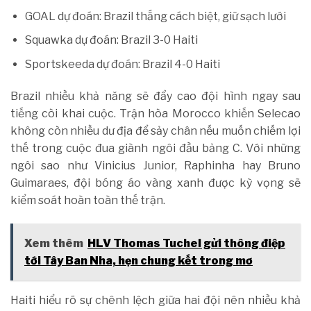
GOAL dự đoán: Brazil thắng cách biệt, giữ sạch lưới
Squawka dự đoán: Brazil 3-0 Haiti
Sportskeeda dự đoán: Brazil 4-0 Haiti
Brazil nhiều khả năng sẽ đẩy cao đội hình ngay sau
tiếng còi khai cuộc. Trận hòa Morocco khiến Selecao
không còn nhiều dư địa để sảy chân nếu muốn chiếm lợi
thế trong cuộc đua giành ngôi đầu bảng C. Với những
ngôi sao như Vinicius Junior, Raphinha hay Bruno
Guimaraes, đội bóng áo vàng xanh được kỳ vọng sẽ
kiểm soát hoàn toàn thế trận.
Xem thêm
HLV Thomas Tuchel gửi thông điệp
tới Tây Ban Nha, hẹn chung kết trong mơ
Haiti hiểu rõ sự chênh lệch giữa hai đội nên nhiều khả