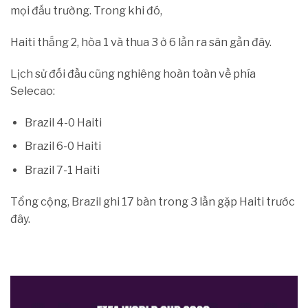
mọi đấu trường. Trong khi đó,
Haiti thắng 2, hòa 1 và thua 3 ở 6 lần ra sân gần đây.
Lịch sử đối đầu cũng nghiêng hoàn toàn về phía
Selecao:
Brazil 4-0 Haiti
Brazil 6-0 Haiti
Brazil 7-1 Haiti
Tổng cộng, Brazil ghi 17 bàn trong 3 lần gặp Haiti trước
đây.