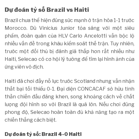
Dự đoán tỷ số Brazil vs Haiti
Brazil chưa thể hiện đúng sức mạnh ở trận hòa 1-1 trước
Morocco. Dù Vinicius Junior tỏa sáng với một siêu
phẩm, đoàn quân của HLV Carlo Ancelotti vẫn bộc lộ
nhiều vấn đề trong khâu kiểm soát thế trận. Tuy nhiên,
trước một đối thủ bị đánh giá thấp hơn rất nhiều như
Haiti, Selecao có cơ hội lý tưởng để tìm lại hình ảnh của
ứng viên vô địch.
Haiti đã chơi đầy nỗ lực trước Scotland nhưng vẫn nhận
thất bại tối thiểu 0-1. Đại diện CONCACAF sở hữu tinh
thần chiến đấu đáng khen, song khoảng cách về chất
lượng đội hình so với Brazil là quá lớn. Nếu chơi đúng
phong độ, Selecao hoàn toàn đủ khả năng tạo ra một
chiến thắng cách biệt.
Dự đoán tỷ số: Brazil 4-0 Haiti