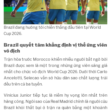
Brazil đang hướng tới chiến thắng đầu tiên tại World
Cup 2026.
Brazil quyết tâm khẳng định vị thế ứng viên
vô địch
Trận hòa trước Morocco khiến nhiều người bất ngờ bởi
Brazil được xem là một trong những ứng viên sáng giá
nhất cho chức vô địch World Cup 2026. Dưới thời Carlo
Ancelotti, Selecao vẫn sở hữu dàn sao chất lượng trải
đều trên cả ba tuyến.
Vinicius Junior tiếp tục là niềm hy vọng lớn nhất trên
hàng công. Ngôi sao của Real Madrid chính là người cứu
Brazil khỏi thất bại ở trận ra quân bằng một khoảnh