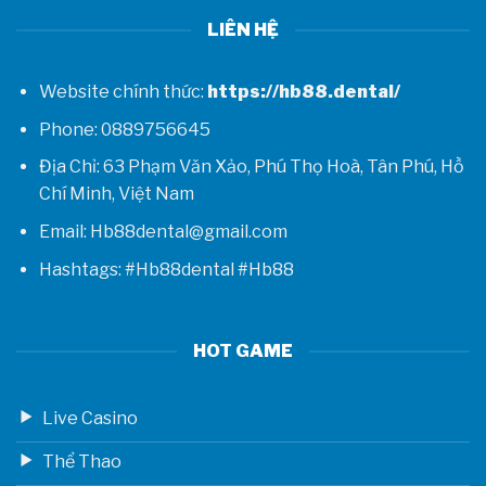
LIÊN HỆ
Website chính thức:
https://hb88.dental/
Phone: 0889756645
Địa Chỉ: 63 Phạm Văn Xảo, Phú Thọ Hoà, Tân Phú, Hồ
Chí Minh, Việt Nam
Email: Hb88dental@gmail.com
Hashtags: #Hb88dental #Hb88
HOT GAME
Live Casino
Thể Thao