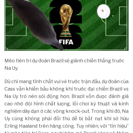
Mèo tiên tri dự đoán Brazil sẽ giành chiến thắng trước
Na Uy.
Dù chỉ mang tính chất vui vẻ trước trận đấu, dự đoán của
Cass vẫn khiến bầu không khí trước đại chiến Brazil vs
Na Uy trở nên sôi động hơn. Brazil vốn được đánh giá
cao nhờ đội hình chất lượng, lối chơi kỹ thuật và kinh
nghiệm dày dạn ở các vòng knock-out. Trong khi đó, Na
Uy cũng không phải đối thủ dễ bị bắt nạt khi sở hữu
Erling Haaland trên hàng công. Tuy nhiên, với “tín hiệu”