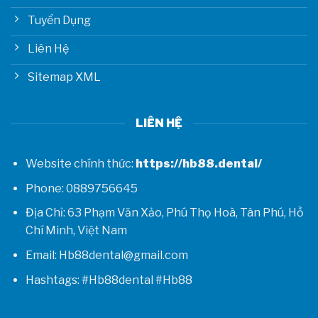
Tuyển Dụng
Liên Hệ
Sitemap XML
LIÊN HỆ
Website chính thức:
https://hb88.dental/
Phone: 0889756645
Địa Chỉ: 63 Phạm Văn Xảo, Phú Thọ Hoà, Tân Phú, Hồ
Chí Minh, Việt Nam
Email: Hb88dental@gmail.com
Hashtags: #Hb88dental #Hb88