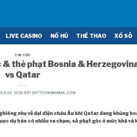
LIVE CASINO
NỔ HŨ
THỂ THAO
XỔ SỐ
TIN TỨC
c & thẻ phạt Bosnia & Herzegovin
vs Qatar
G 6 24, 2026
BỞI
QH77COM@GMAIL.COM
hiêng nhẹ về đại diện châu Âu khi Qatar đang khủng h
ược dự báo có nhiều va chạm, số phạt góc ở mức khá và 