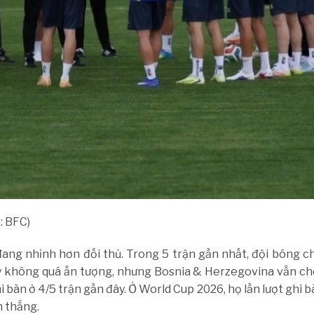
: BFC)
đang nhỉnh hơn đối thủ. Trong 5 trận gần nhất, đội bóng c
này không quá ấn tượng, nhưng Bosnia & Herzegovina vẫn ch
 bàn ở 4/5 trận gần đây. Ở World Cup 2026, họ lần lượt ghi 
n thắng.