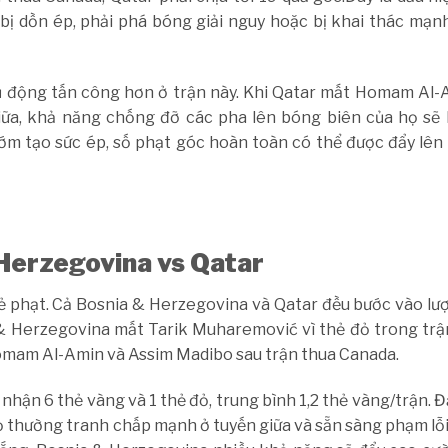
ị dồn ép, phải phá bóng giải nguy hoặc bị khai thác mạnh
 động tấn công hơn ở trận này. Khi Qatar mất Homam Al-
ữa, khả năng chống đỡ các pha lên bóng biên của họ sẽ 
m tạo sức ép, số phạt góc hoàn toàn có thể được đẩy lên
Herzegovina vs Qatar
hẻ phạt. Cả Bosnia & Herzegovina và Qatar đều bước vào lượ
a & Herzegovina mất Tarik Muharemović vì thẻ đỏ trong trậ
 Homam Al-Amin và Assim Madibo sau trận thua Canada.
hận 6 thẻ vàng và 1 thẻ đỏ, trung bình 1,2 thẻ vàng/trận. Đ
ọ thường tranh chấp mạnh ở tuyến giữa và sẵn sàng phạm lỗi