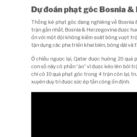
Dự đoán phạt góc Bosnia &
Thống kê phạt góc đang nghiêng về Bosnia &
trận gần nhất, Bosnia & Herzegovina được hưởn
ổn với một đội không kiểm soát bóng vượt trộ
tận dụng các pha triển khai biên, bóng dài và t
Ở chiều ngược lại, Qatar được hưởng 20 quả p
con số này có phần “ảo” vì được kéo lên bởi trậ
chỉ có 10 quả phạt góc trong 4 trận còn lại, 
xuyên duy trì được sức ép tấn công ổn định.