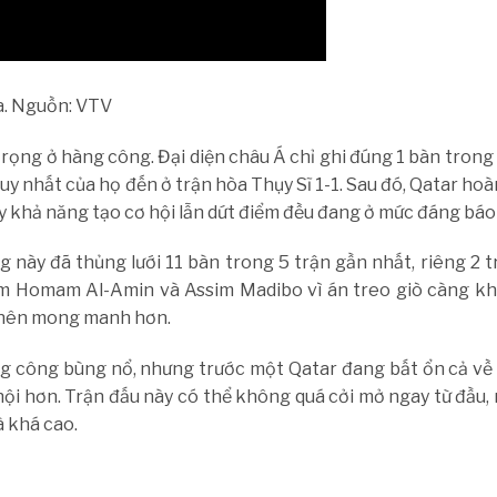
a. Nguồn: VTV
rọng ở hàng công. Đại diện châu Á chỉ ghi đúng 1 bàn trong 
uy nhất của họ đến ở trận hòa Thụy Sĩ 1-1. Sau đó, Qatar ho
ấy khả năng tạo cơ hội lẫn dứt điểm đều đang ở mức đáng báo
 này đã thủng lưới 11 bàn trong 5 trận gần nhất, riêng 2 t
m Homam Al-Amin và Assim Madibo vì án treo giò càng kh
ở nên mong manh hơn.
g công bùng nổ, nhưng trước một Qatar đang bất ổn cả về 
 hội hơn. Trận đấu này có thể không quá cởi mở ngay từ đầu
à khá cao.