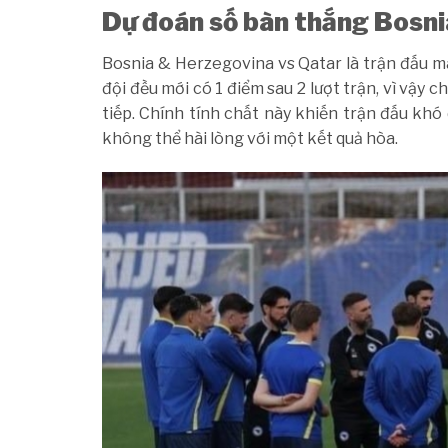
Dự đoán số bàn thắng Bosni
Bosnia & Herzegovina vs Qatar là trận đấu ma
đội đều mới có 1 điểm sau 2 lượt trận, vì vậy 
tiếp. Chính tính chất này khiến trận đấu khó
không thể hài lòng với một kết quả hòa.