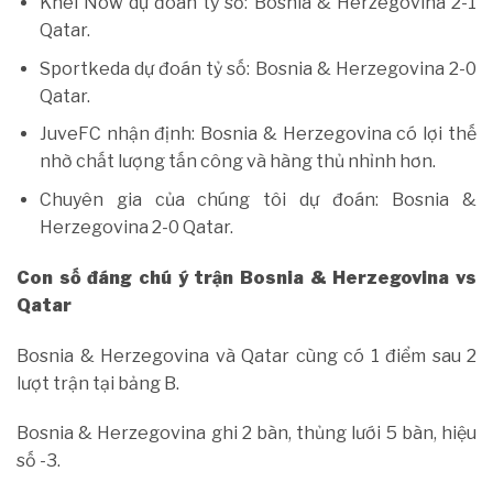
Khel Now dự đoán tỷ số: Bosnia & Herzegovina 2-1
Qatar.
Sportkeda dự đoán tỷ số: Bosnia & Herzegovina 2-0
Qatar.
JuveFC nhận định: Bosnia & Herzegovina có lợi thế
nhờ chất lượng tấn công và hàng thủ nhỉnh hơn.
Chuyên gia của chúng tôi dự đoán: Bosnia &
Herzegovina 2-0 Qatar.
Con số đáng chú ý trận Bosnia & Herzegovina vs
Qatar
Bosnia & Herzegovina và Qatar cùng có 1 điểm sau 2
lượt trận tại bảng B.
Bosnia & Herzegovina ghi 2 bàn, thủng lưới 5 bàn, hiệu
số -3.