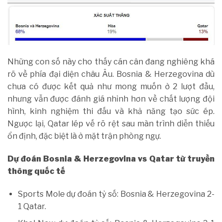
Những con số này cho thấy cán cân đang nghiêng khá
rõ về phía đại diện châu Âu. Bosnia & Herzegovina dù
chưa có được kết quả như mong muốn ở 2 lượt đầu,
nhưng vẫn được đánh giá nhỉnh hơn về chất lượng đội
hình, kinh nghiệm thi đấu và khả năng tạo sức ép.
Ngược lại, Qatar lép vế rõ rệt sau màn trình diễn thiếu
ổn định, đặc biệt là ở mặt trận phòng ngự.
Dự đoán Bosnia & Herzegovina vs Qatar từ truyền
thông quốc tế
Sports Mole dự đoán tỷ số: Bosnia & Herzegovina 2-
1 Qatar.