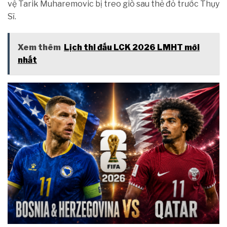
vệ Tarik Muharemovic bị treo giò sau thẻ đỏ trước Thụy
Sĩ.
Xem thêm
Lịch thi đấu LCK 2026 LMHT mới
nhất