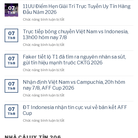
ra
11UU Điểm Hẹn Giải Trí Trực Tuyến Uy Tín Hàng
07
phán
Đầu Năm 2026
Th8
quyết
ở
Chức năng bình luận bị tắt
cuối
11UU
cùng,
Điểm
Việt
Trực tiếp bóng chuyền Việt Nam vs Indonesia,
07
Hẹn
Nam
13h00 hôm nay 7/8
Th8
Giải
gặp
ở
Chức năng bình luận bị tắt
Trí
bất
Trực
Trực
lợi
tiếp
Tuyến
Faker tiết lộ T1 đã tìm ra nguyên nhân sa sút,
lớn
07
bóng
Uy
gửi tín hiệu mạnh trước CKTG 2026
Th8
chuyền
Tín
ở
Chức năng bình luận bị tắt
Việt
Hàng
Faker
Nam
Đầu
tiết
vs
Nhận định Việt Nam vs Campuchia, 20h hôm
Năm
07
lộ
Indonesia,
nay 7/8, AFF Cup 2026
2026
Th8
T1
13h00
ở
Chức năng bình luận bị tắt
đã
hôm
Nhận
tìm
nay
định
ra
ĐT Indonesia nhận tin cực vui về bán kết AFF
7/8
07
Việt
nguyên
Cup
Th8
Nam
nhân
ở
Chức năng bình luận bị tắt
vs
sa
ĐT
Campuchia,
sút,
Indonesia
20h
gửi
nhận
NHÀ CÁI UY TÍN 206
hôm
tín