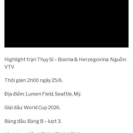
Highlight trận Thụy Sĩ – Bosnia & Herzegovina. Nguồn:
VTV
Thời gian: 2h00 ngày 25/6.
Địa điểm: Lumen Field, Seattle, Mỹ.
Giải đấu: World Cup 2026.
Bảng đấu: Bảng B – lượt 3.