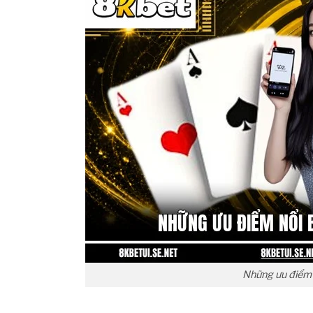
Những ưu điểm 