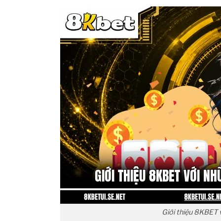
Giới thiệu 8KBET 