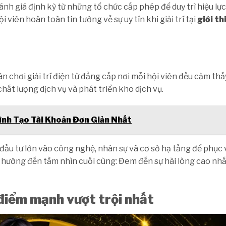
nh giá định kỳ từ những tổ chức cấp phép để duy trì hiệu lực
viên hoàn toàn tin tưởng về sự uy tín khi giải trí tại
giới th
ân chơi giải trí điện tử đẳng cấp nơi mỗi hội viên đều cảm th
 chất lượng dịch vụ và phát triển kho dịch vụ.
ình Tạo Tài Khoản Đơn Giản Nhất
 đầu tư lớn vào công nghệ, nhân sự và cơ sở hạ tầng để phục 
 hướng đến tầm nhìn cuối cùng: Đem đến sự hài lòng cao nh
điểm mạnh vượt trội nhất