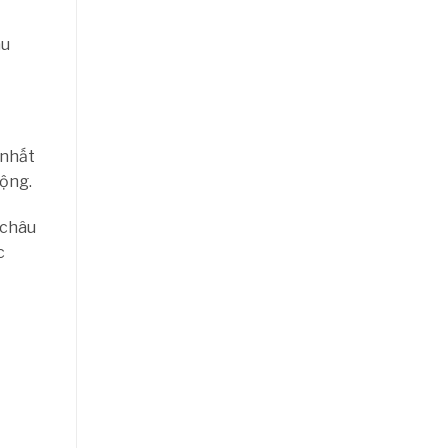
âu
 nhất
động.
 châu
c