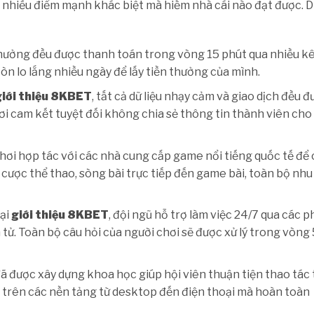
nhiều điểm mạnh khác biệt mà hiếm nhà cái nào đạt được. D
 thưởng đều được thanh toán trong vòng 15 phút qua nhiều k
òn lo lắng nhiều ngày để lấy tiền thưởng của mình.
giới thiệu 8KBET
, tất cả dữ liệu nhạy cảm và giao dịch đều 
ơi cam kết tuyệt đối không chia sẻ thông tin thành viên cho
chơi hợp tác với các nhà cung cấp game nổi tiếng quốc tế để
ược thể thao, sòng bài trực tiếp đến game bài, toàn bộ nhu
Tại
giới thiệu 8KBET
, đội ngũ hỗ trợ làm việc 24/7 qua các 
n tử. Toàn bộ câu hỏi của người chơi sẽ được xử lý trong vòng 
ã được xây dựng khoa học giúp hội viên thuận tiện thao tác 
t trên các nền tảng từ desktop đến điện thoại mà hoàn toàn