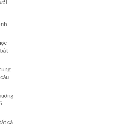
ưới
ênh
được
 bất
 cung
 cầu
phương
5
tất cả