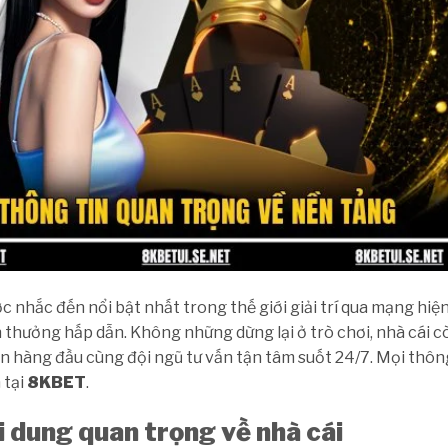
ợc nhắc đến nổi bật nhất trong thế giới giải trí qua mạng hiệ
 thưởng hấp dẫn. Không những dừng lại ở trò chơi, nhà cái c
ẩn hàng đầu cùng đội ngũ tư vấn tận tâm suốt 24/7. Mọi thôn
 tại
8KBET
.
i dung quan trọng về nhà cái