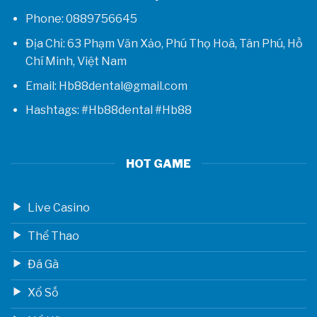
Phone: 0889756645
Địa Chỉ: 63 Phạm Văn Xảo, Phú Thọ Hoà, Tân Phú, Hồ
Chí Minh, Việt Nam
Email: Hb88dental@gmail.com
Hashtags: #Hb88dental #Hb88
HOT GAME
Live Casino
Thể Thao
Đá Gà
Xổ Số