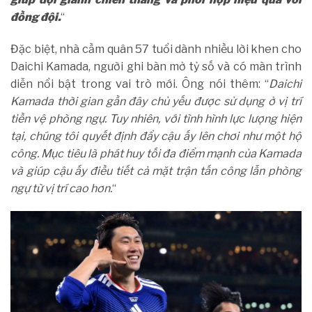
đồng đội.
“
Đặc biệt, nhà cầm quân 57 tuổi dành nhiều lời khen cho
Daichi Kamada, người ghi bàn mở tỷ số và có màn trình
diễn nổi bật trong vai trò mới. Ông nói thêm: “
Daichi
Kamada thời gian gần đây chủ yếu được sử dụng ở vị trí
tiền vệ phòng ngự. Tuy nhiên, với tình hình lực lượng hiện
tại, chúng tôi quyết định đẩy cậu ấy lên chơi như một hộ
công. Mục tiêu là phát huy tối đa điểm mạnh của Kamada
và giúp cậu ấy điều tiết cả mặt trận tấn công lẫn phòng
ngự từ vị trí cao hơn.
“