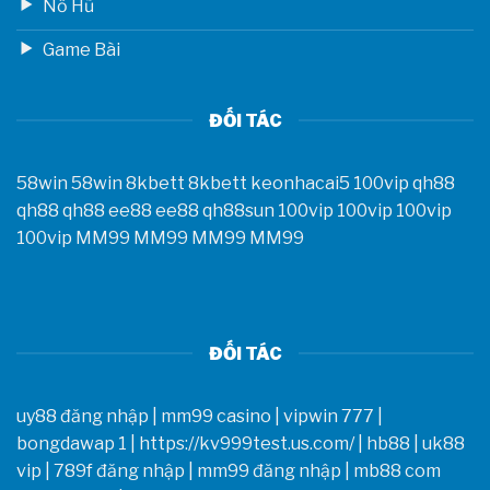
Nổ Hũ
Game Bài
ĐỐI TÁC
58win
58win
8kbett
8kbett
keonhacai5
100vip
qh88
qh88
qh88
ee88
ee88
qh88sun
100vip
100vip
100vip
100vip
MM99
MM99
MM99
MM99
ĐỐI TÁC
uy88 đăng nhập
|
mm99 casino
|
vipwin 777
|
bongdawap 1
|
https://kv999test.us.com/
|
hb88
|
uk88
vip
|
789f đăng nhập
|
mm99 đăng nhập
|
mb88 com