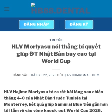
Bỏ
qua
nội
dung
ĐĂNG NHẬP
ĐĂNG KÝ
TIN TỨC
HLV Moriyasu nói thẳng bí quyết
giúp ĐT Nhật Bản bay cao tại
World Cup
ĐĂNG VÀO
THÁNG 6 22, 2026
BỞI
QH77COM@GMAIL.COM
HLV Hajime Moriyasu tỏ ra rất hài lòng sau chiến
thắng 4-0 của Nhật Bản trước Tunisia tại
Monterrey, kết quả giúp Samurai Blue tiến gần hơn
tới tấm vé vào vòng knock-out World Cup 2026,