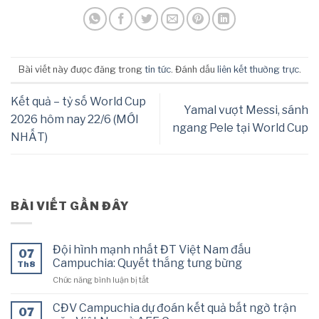
Bài viết này được đăng trong
tin tức
. Đánh dấu
liên kết thường trực
.
Kết quả – tỷ số World Cup
Yamal vượt Messi, sánh
2026 hôm nay 22/6 (MỚI
ngang Pele tại World Cup
NHẤT)
BÀI VIẾT GẦN ĐÂY
Đội hình mạnh nhất ĐT Việt Nam đấu
07
Campuchia: Quyết thắng tưng bừng
Th8
ở
Chức năng bình luận bị tắt
Đội
hình
CĐV Campuchia dự đoán kết quả bất ngờ trận
07
mạnh