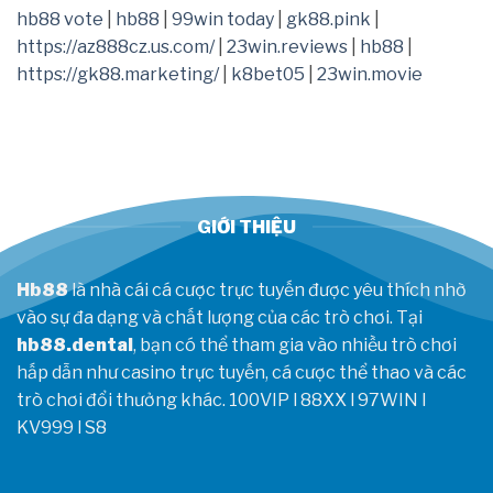
ngờ
với
hời
hb88 vote
|
hb88
|
99win today
|
gk88.pink
|
vượt
ĐT
https://az888cz.us.com/
|
23win.reviews
|
hb88
|
mặt
Việt
Real
Nam
https://gk88.marketing/
|
k8bet05
|
23win.movie
trong
cuộc
đua
bom
tấn
GIỚI THIỆU
Hb88
là nhà cái cá cược trực tuyến được yêu thích nhờ
vào sự đa dạng và chất lượng của các trò chơi. Tại
hb88.dental
, bạn có thể tham gia vào nhiều trò chơi
hấp dẫn như casino trực tuyến, cá cược thể thao và các
trò chơi đổi thưởng khác.
100VIP
l
88XX
l
97WIN
l
KV999
l
S8