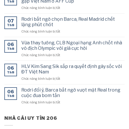
gặp Việt Nam ở AFF Cup
Th8
nhất
ở
Chức năng bình luận bị tắt
ĐT
CĐV
Việt
Campuchia
Nam
Rodri bất ngờ chọn Barca, Real Madrid chết
07
dự
đấu
lặng phút chót
Th8
đoán
Campuchia:
ở
Chức năng bình luận bị tắt
kết
Quyết
Rodri
quả
thắng
bất
bất
Vừa thay tướng, CLB Ngoại hạng Anh chốt nhà
tưng
06
ngờ
ngờ
vô địch Olympic với giá cực hời
bừng
Th8
chọn
trận
ở
Chức năng bình luận bị tắt
Barca,
gặp
Vừa
Real
Việt
thay
Madrid
HLV Kim Sang Sik sắp ra quyết định gây sốc với
Nam
06
tướng,
chết
ĐT Việt Nam
ở
Th8
CLB
lặng
AFF
ở
Chức năng bình luận bị tắt
Ngoại
phút
Cup
HLV
hạng
chót
Kim
Anh
Rodri đổi ý, Barca bất ngờ vượt mặt Real trong
06
Sang
chốt
cuộc đua bom tấn
Th8
Sik
nhà
ở
Chức năng bình luận bị tắt
sắp
vô
Rodri
ra
địch
đổi
quyết
Olympic
ý,
NHÀ CÁI UY TÍN 206
định
với
Barca
gây
giá
bất
sốc
cực