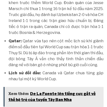
khen trước thềm World Cup. Đoàn quân của Jesse
Marsch chỉ thua 1 trong 16 trận kể từ đầu năm 2025.
Trước giải đấu, họ đánh bại Uzbekistan 2-0 và hòa CH
Ireland 1-1 trong các trận giao hữu chuẩn bị. Đáng
tiếc ở trận ra quân, Canada chỉ có được trận hòa 1-1
trước Bosnia & Herzegovina.
Qatar:
Qatar vừa tạo nên cột mốc lịch sử khi giành
điểm số đầu tiên tại World Cup sau trận hòa 1-1 trước
Thụy Sĩ. Dù bị áp đảo trong phần lớn thời gian thi đấu,
đội bóng Tây Á vẫn cho thấy tinh thần chiến đấu
đáng nể với bàn gỡ ở những phút bù giờ cuối cùng.
Lịch sử đối đầu:
Canada và Qatar chưa từng gặp
nhau tại một kỳ World Cup.
Xem thêm
De La Fuente lên tiếng cực gắt về
thế hệ trẻ của tuyển Tây Ban Nha