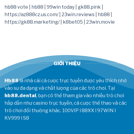
tìm
nay
hb88 vote
|
hb88
|
99win today
|
gk88.pink
|
ra
7/8
https://az888cz.us.com/
|
23win.reviews
|
hb88
|
nguyên
nhân
https://gk88.marketing/
|
k8bet05
|
23win.movie
sa
sút,
gửi
tín
hiệu
mạnh
trước
CKTG
GIỚI THIỆU
2026
Hb88
là nhà cái cá cược trực tuyến được yêu thích nhờ
vào sự đa dạng và chất lượng của các trò chơi. Tại
hb88.dental
, bạn có thể tham gia vào nhiều trò chơi
hấp dẫn như casino trực tuyến, cá cược thể thao và các
trò chơi đổi thưởng khác.
100VIP
l
88XX
l
97WIN
l
KV999
l
S8