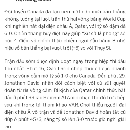
Đội tuyển Canada đã tạo nên một cơn mưa bàn thắng
không tưởng tại lượt trận thứ hai vòng bảng World Cup
khi nghiền nát đại diện châu Á, Qatar, với tỷ số đậm đà
6-0. Chiến thắng hủy diệt này giúp “Xứ sở lá phong” sở
hữu 4 điểm và chính thức chiếm ngôi đầu bảng B nhờ
hiệu số bàn thắng bại vượt trội (+6) so với Thụy Sĩ.
Trận đấu sớm được định đoạt ngay trong hiệp thi đấu
thứ nhất. Phút 16, Cyle Larin chớp thời cơ cực nhanh
trong vòng cấm mở tỷ số 1-0 cho Canada. Đến phút 29,
Jonathan David nhân đôi cách biệt với cú sút quyết
đoán từ rìa vòng cấm. Bi kịch của Qatar chính thức bắt
đầu ở phút 33 khi Homam Al Amin nhận thẻ đỏ trực tiếp
sau khi trọng tài tham khảo VAR. Chơi thiếu người, đại
diện châu Á vỡ trận và để Jonathan David hoàn tất cú
đúp ở phút 45+3, nâng tỷ số lên 3-0 trước giờ nghỉ giải
lao.