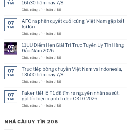
tiếp
16h30 hôm nay 7/8
Th8
bóng
ở
Chức năng bình luận bị tắt
đá
Trực
AFF
tiếp
Cup
AFC ra phán quyết cuối cùng, Việt Nam gặp bất
07
bóng
2026
lợi lớn
Th8
chuyền
hôm
ở
Chức năng bình luận bị tắt
Philippines
nay
AFC
vs
7/8
ra
Thái
11UU Điểm Hẹn Giải Trí Trực Tuyến Uy Tín Hàng
07
phán
Lan,
Đầu Năm 2026
Th8
quyết
16h30
ở
Chức năng bình luận bị tắt
cuối
hôm
11UU
cùng,
nay
Điểm
Việt
Trực tiếp bóng chuyền Việt Nam vs Indonesia,
7/8
07
Hẹn
Nam
13h00 hôm nay 7/8
Th8
Giải
gặp
ở
Chức năng bình luận bị tắt
Trí
bất
Trực
Trực
lợi
tiếp
Tuyến
Faker tiết lộ T1 đã tìm ra nguyên nhân sa sút,
lớn
07
bóng
Uy
gửi tín hiệu mạnh trước CKTG 2026
Th8
chuyền
Tín
ở
Chức năng bình luận bị tắt
Việt
Hàng
Faker
Nam
Đầu
tiết
vs
Năm
lộ
NHÀ CÁI UY TÍN 206
Indonesia,
2026
T1
13h00
đã
hôm