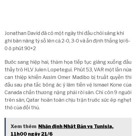
Jonathan David đã có một ngày thi đấu chói sáng khi
ghi bàn nâng tỷ số lên cả 2-0, 3-0 và ấn định thắng lợi 6-
0 ở phút 90+2
Bước sang hiệp hai, thảm họa tiếp tục giáng xuống đầu
thầy trò HLV Julen Lopetegui. Phút 53, VAR một lần nữa
can thiệp khiến Assim Omer Madibo bị truất quyền thi
đấu sau pha tắc bóng ác ý làm tiền vệ Ismael Kone của
Canada chấn thương nặng phải rời sân. Chỉ còn 9 người
trên sân, Qatar hoàn toàn chịu trận trước sức ép nghẹt
thở của đối thủ.
Xem thêm
Nhận định Nhật Bản vs Tunisia,
11h00 ngày 21/6