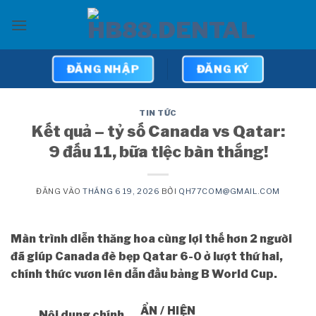
Bỏ
qua
nội
dung
ĐĂNG NHẬP
ĐĂNG KÝ
TIN TỨC
Kết quả – tỷ số Canada vs Qatar:
9 đấu 11, bữa tiệc bàn thắng!
ĐĂNG VÀO
THÁNG 6 19, 2026
BỞI
QH77COM@GMAIL.COM
Màn trình diễn thăng hoa cùng lợi thế hơn 2 người
đã giúp Canada đè bẹp Qatar 6-0 ở lượt thứ hai,
chính thức vươn lên dẫn đầu bảng B World Cup.
ẨN / HIỆN
Nội dung chính