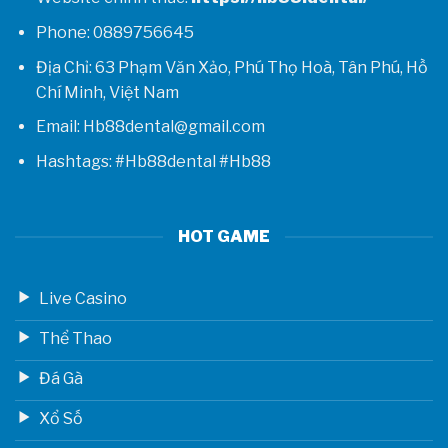
Phone: 0889756645
Địa Chỉ: 63 Phạm Văn Xảo, Phú Thọ Hoà, Tân Phú, Hồ
Chí Minh, Việt Nam
Email: Hb88dental@gmail.com
Hashtags: #Hb88dental #Hb88
HOT GAME
Live Casino
Thể Thao
Đá Gà
Xổ Số