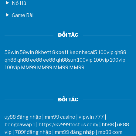
Nổ Hũ
Game Bài
ĐỐI TÁC
58win
58win
8kbett
8kbett
keonhacai5
100vip
qh88
qh88
qh88
ee88
ee88
qh88sun
100vip
100vip
100vip
100vip
MM99
MM99
MM99
MM99
ĐỐI TÁC
uy88 đăng nhập
|
mm99 casino
|
vipwin 777
|
bongdawap 1
|
https://kv999test.us.com/
|
hb88
|
uk88
vip
|
789f đăng nhập
|
mm99 đăng nhập
|
mb88 com