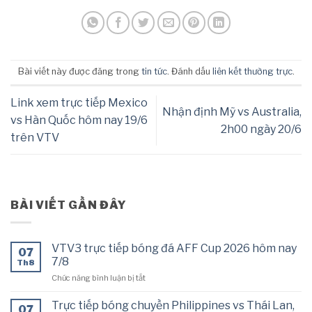
Bài viết này được đăng trong
tin tức
. Đánh dấu
liên kết thường trực
.
Link xem trực tiếp Mexico
Nhận định Mỹ vs Australia,
vs Hàn Quốc hôm nay 19/6
2h00 ngày 20/6
trên VTV
BÀI VIẾT GẦN ĐÂY
VTV3 trực tiếp bóng đá AFF Cup 2026 hôm nay
07
7/8
Th8
ở
Chức năng bình luận bị tắt
VTV3
trực
Trực tiếp bóng chuyền Philippines vs Thái Lan,
07