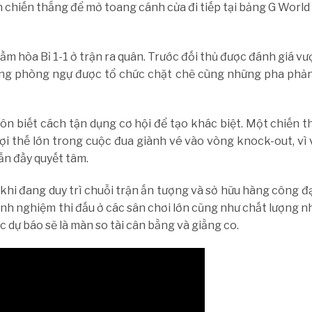
 chiến thắng để mở toang cánh cửa đi tiếp tại bảng G World
ầm hòa Bỉ 1-1 ở trận ra quân. Trước đối thủ được đánh giá vượ
 thống phòng ngự được tổ chức chặt chẽ cùng những pha phả
ôn biết cách tận dụng cơ hội để tạo khác biệt. Một chiến t
lợi thế lớn trong cuộc đua giành vé vào vòng knock-out, vì 
ẫn đầy quyết tâm.
i đang duy trì chuỗi trận ấn tượng và sở hữu hàng công đạ
 kinh nghiệm thi đấu ở các sân chơi lớn cũng như chất lượng n
c dự báo sẽ là màn so tài cân bằng và giằng co.