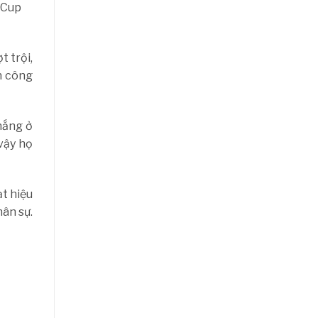
 Cup
t trội,
n công
hắng ở
vậy họ
t hiệu
hân sự.