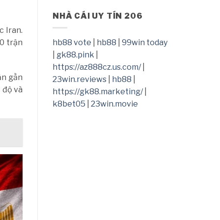
trước
tiếc
trận
tiền,
NHÀ CÁI UY TÍN 206
đấu
đội
 Iran.
với
của
ĐT
HLV
10 trận
hb88 vote
|
hb88
|
99win today
Campuchia?
Lampard
|
gk88.pink
|
chốt
thương
https://az888cz.us.com/
|
vụ
ận gần
23win.reviews
|
hb88
|
đắt
nhất
c độ và
https://gk88.marketing/
|
lịch
k8bet05
|
23win.movie
sử
CLB