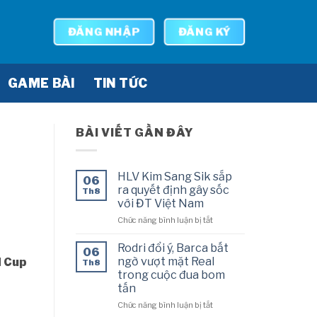
ĐĂNG NHẬP
ĐĂNG KÝ
GAME BÀI
TIN TỨC
BÀI VIẾT GẦN ĐÂY
HLV Kim Sang Sik sắp
06
ra quyết định gây sốc
Th8
với ĐT Việt Nam
ở
Chức năng bình luận bị tắt
HLV
Kim
Rodri đổi ý, Barca bất
06
Sang
ngờ vượt mặt Real
d Cup
Th8
Sik
trong cuộc đua bom
sắp
tấn
ra
quyết
ở
Chức năng bình luận bị tắt
định
Rodri