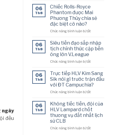
gây
đổi
Chiếc Rolls-Royce
06
sốc
ý,
Phantom được Mai
Th8
với
Barca
Phương Thúy chia sẻ
ĐT
bất
đặc biệt cỡ nào?
Việt
ngờ
Nam
vượt
ở
Chức năng bình luận bị tắt
mặt
Chiếc
Real
Rolls-
Siêu tiền đạo sắp nhập
06
trong
Royce
tịch chính thức cập bến
Th8
cuộc
Phantom
ông lớn V.League
đua
được
bom
ở
Chức năng bình luận bị tắt
Mai
tấn
Siêu
Phương
tiền
Thúy
Trực tiếp HLV Kim Sang
06
đạo
chia
Sik nói gì trước trận đấu
Th8
sắp
sẻ
với ĐT Campuchia?
nhập
đặc
ở
Chức năng bình luận bị tắt
tịch
biệt
Trực
chính
cỡ
tiếp
thức
nào?
Không tiếc tiền, đội của
06
HLV
cập
HLV Lampard chốt
Th8
 ngày
Kim
bến
thương vụ đắt nhất lịch
Sang
ông
ội đều
sử CLB
Sik
lớn
nói
V.League
ở
Chức năng bình luận bị tắt
gì
Không