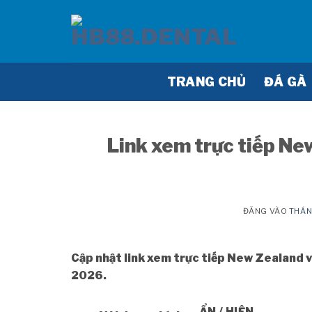
Bỏ
qua
nội
dung
TRANG CHỦ
ĐÁ GÀ
Link xem trực tiếp Ne
ĐĂNG VÀO
THÁN
Cập nhật link xem trực tiếp New Zealand 
2026.
ẨN / HIỆN