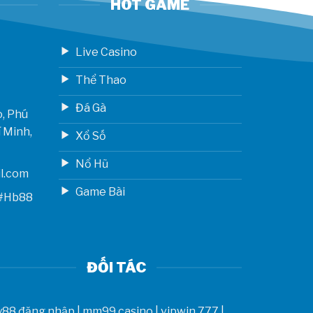
HOT GAME
Live Casino
Thể Thao
Đá Gà
o, Phú
 Minh,
Xổ Số
Nổ Hũ
l.com
Game Bài
 #Hb88
ĐỐI TÁC
y88 đăng nhập
|
mm99 casino
|
vipwin 777
|