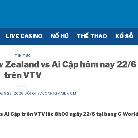
LIVE CASINO
NỔ HŨ
THỂ THAO
XỔ SỐ
TIN TỨC
w Zealand vs Ai Cập hôm nay 22/6
trên VTV
G 6 22, 2026
BỞI
QH77COM@GMAIL.COM
vs Ai Cập trên VTV lúc 8h00 ngày 22/6 tại bảng G Worl