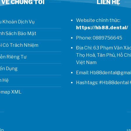
VỀ CHÚNG TÔI
LIÊN HỆ
Website chính thức:
u Khoản Dịch Vụ
https://hb88.dental/
nh Sách Bảo Mật
Phone: 0889756645
i Có Trách Nhiệm
Địa Chỉ: 63 Phạm Văn Xả
Thọ Hoà, Tân Phú, Hồ Chí
ền Riêng Tư
Việt Nam
ển Dụng
Email: Hb88dental@gmai
n Hệ
Hashtags: #Hb88dental
emap XML
ip
u