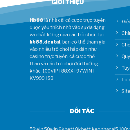
GIỚI THIỆU
Hb88
là nhà cái cá cược trực tuyến
Điề
được yêu thích nhờ vào sự đa dạng
Chí
và chất lượng của các trò chơi. Tại
hb88.dental
, bạn có thể tham gia
Chơ
vào nhiều trò chơi hấp dẫn như
Quy
casino trực tuyến, cá cược thể
thao và các trò chơi đổi thưởng
Tuy
khác.
100VIP
l
88XX
l
97WIN
l
KV999
l
S8
Liê
Sit
ĐỐI TÁC
58win
58win
8kbett
8kbett
keonhacai5
100v