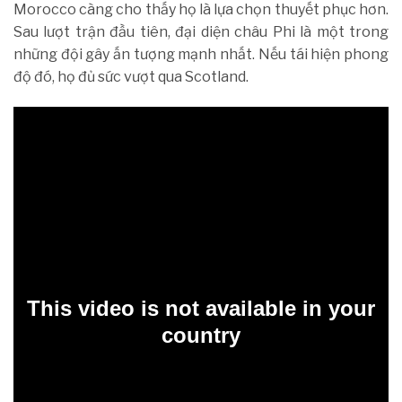
Morocco càng cho thấy họ là lựa chọn thuyết phục hơn.
Sau lượt trận đầu tiên, đại diện châu Phi là một trong
những đội gây ấn tượng mạnh nhất. Nếu tái hiện phong
độ đó, họ đủ sức vượt qua Scotland.