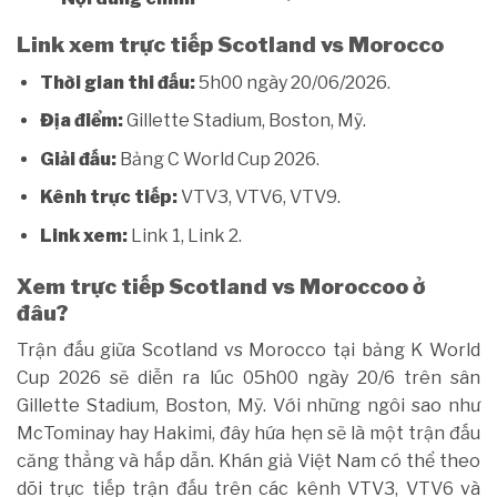
Link xem trực tiếp Scotland vs Morocco
Thời gian thi đấu:
5h00 ngày 20/06/2026.
Địa điểm:
Gillette Stadium, Boston, Mỹ.
Giải đấu:
Bảng C World Cup 2026.
Kênh trực tiếp:
VTV3, VTV6, VTV9.
Link xem:
Link 1, Link 2.
Xem trực tiếp Scotland vs Moroccoo ở
đâu?
Trận đấu giữa Scotland vs Morocco tại bảng K World
Cup 2026 sẽ diễn ra lúc 05h00 ngày 20/6 trên sân
Gillette Stadium, Boston, Mỹ. Với những ngôi sao như
McTominay hay Hakimi, đây hứa hẹn sẽ là một trận đấu
căng thẳng và hấp dẫn. Khán giả Việt Nam có thể theo
dõi trực tiếp trận đấu trên các kênh VTV3, VTV6 và