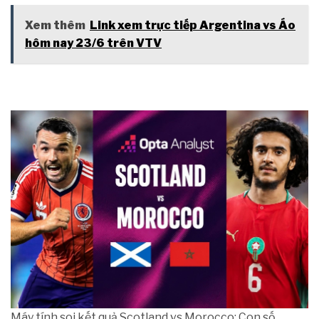
Xem thêm
Link xem trực tiếp Argentina vs Áo
hôm nay 23/6 trên VTV
Máy tính soi kết quả Scotland vs Morocco: Con số