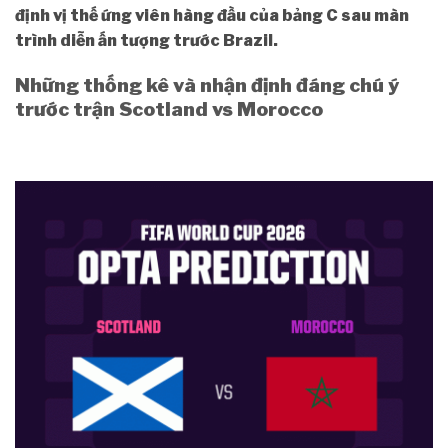
định vị thế ứng viên hàng đầu của bảng C sau màn
trình diễn ấn tượng trước Brazil.
Những thống kê và nhận định đáng chú ý
trước trận Scotland vs Morocco