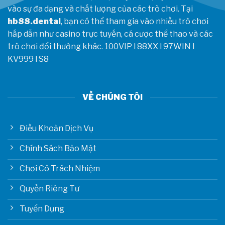
vào sự đa dạng và chất lượng của các trò chơi. Tại
hb88.dental
, bạn có thể tham gia vào nhiều trò chơi
hấp dẫn như casino trực tuyến, cá cược thể thao và các
trò chơi đổi thưởng khác.
100VIP
l
88XX
l
97WIN
l
KV999
l
S8
VỀ CHÚNG TÔI
Điều Khoản Dịch Vụ
Chính Sách Bảo Mật
Chơi Có Trách Nhiệm
Quyền Riêng Tư
Tuyển Dụng