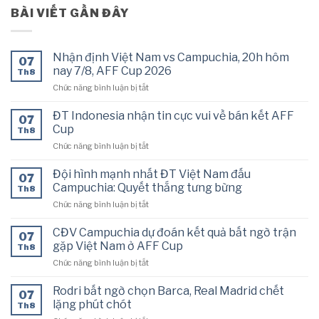
BÀI VIẾT GẦN ĐÂY
Nhận định Việt Nam vs Campuchia, 20h hôm
07
nay 7/8, AFF Cup 2026
Th8
ở
Chức năng bình luận bị tắt
Nhận
định
ĐT Indonesia nhận tin cực vui về bán kết AFF
07
Việt
Cup
Th8
Nam
ở
Chức năng bình luận bị tắt
vs
ĐT
Campuchia,
Indonesia
20h
Đội hình mạnh nhất ĐT Việt Nam đấu
07
nhận
hôm
Campuchia: Quyết thắng tưng bừng
Th8
tin
nay
ở
Chức năng bình luận bị tắt
cực
7/8,
Đội
vui
AFF
hình
về
CĐV Campuchia dự đoán kết quả bất ngờ trận
Cup
07
mạnh
bán
gặp Việt Nam ở AFF Cup
2026
Th8
nhất
kết
ở
Chức năng bình luận bị tắt
ĐT
AFF
CĐV
Việt
Cup
Campuchia
Nam
Rodri bất ngờ chọn Barca, Real Madrid chết
07
dự
đấu
lặng phút chót
Th8
đoán
Campuchia: