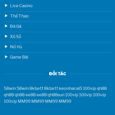
Live Casino
Thể Thao
Đá Gà
Xổ Số
Nổ Hũ
Game Bài
ĐỐI TÁC
58win
58win
8kbett
8kbett
keonhacai5
100vip
qh88
qh88
qh88
ee88
ee88
qh88sun
100vip
100vip
100vip
100vip
MM99
MM99
MM99
MM99