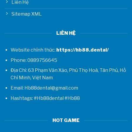
Liên Hệ
Sitemap XML
LIÊN HỆ
Website chính thức:
https://hb88.dental/
Phone: 0889756645
Địa Chỉ: 63 Phạm Văn Xảo, Phú Thọ Hoà, Tân Phú, Hồ
Chí Minh, Việt Nam
Email: Hb88dental@gmail.com
Hashtags: #Hb88dental #Hb88
HOT GAME