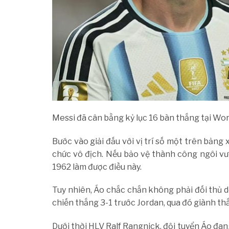
Messi đã cân bằng kỷ lục 16 bàn thắng tại Wor
Bước vào giải đấu với vị trí số một trên bản
chức vô địch. Nếu bảo vệ thành công ngôi vươ
1962 làm được điều này.
Tuy nhiên, Áo chắc chắn không phải đối thủ d
chiến thắng 3-1 trước Jordan, qua đó giành thắ
Dưới thời HLV Ralf Rangnick, đội tuyển Áo đang