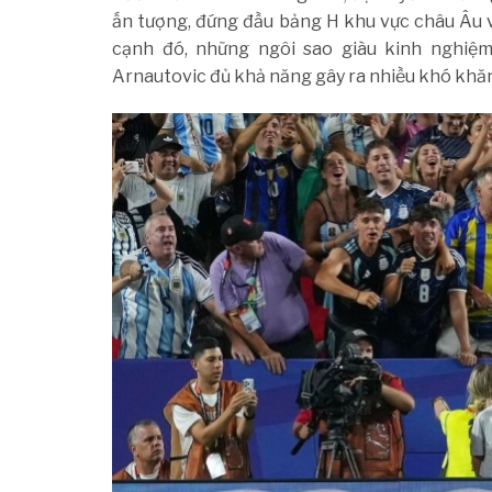
ấn tượng, đứng đầu bảng H khu vực châu Âu và
cạnh đó, những ngôi sao giàu kinh nghiệm
Arnautovic đủ khả năng gây ra nhiều khó khă