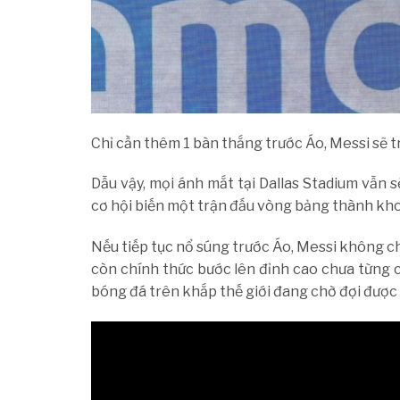
Chỉ cần thêm 1 bàn thắng trước Áo, Messi sẽ t
Dẫu vậy, mọi ánh mắt tại Dallas Stadium vẫn 
cơ hội biến một trận đấu vòng bảng thành kho
Nếu tiếp tục nổ súng trước Áo, Messi không c
còn chính thức bước lên đỉnh cao chưa từng c
bóng đá trên khắp thế giới đang chờ đợi được