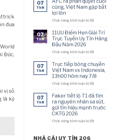
AFC ra phán quyết cuối
07
bóng
hôm
cùng, Việt Nam gặp bất
Th8
chuyền
nay
lợi lớn
Philippines
7/8
ttrick
ở
Chức năng bình luận bị tắt
vs
òn đưa
AFC
Thái
ra
Lan,
11UU Điểm Hẹn Giải Trí
07
phán
16h30
Trực Tuyến Uy Tín Hàng
Th8
quyết
hôm
Đầu Năm 2026
 World
cuối
nay
ở
Chức năng bình luận bị tắt
cùng,
7/8
i Đức,
11UU
Việt
Điểm
Nam
Trực tiếp bóng chuyền
07
Hẹn
gặp
Việt Nam vs Indonesia,
Th8
Giải
bất
13h00 hôm nay 7/8
Trí
lợi
ở
Chức năng bình luận bị tắt
Trực
lớn
Trực
Tuyến
 vị số
tiếp
Uy
Faker tiết lộ T1 đã tìm
07
 là kỳ
bóng
Tín
ra nguyên nhân sa sút,
Th8
chuyền
Hàng
gửi tín hiệu mạnh trước
Việt
Đầu
CKTG 2026
Nam
Năm
vs
2026
ở
Chức năng bình luận bị tắt
Indonesia,
Faker
13h00
tiết
hôm
lộ
NHÀ CÁI UY TÍN 206