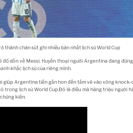
rở thành chân sút ghi nhiều bàn nhất lịch sử World Cup
sẽ đổ dồn về Messi. Huyền thoại người Argentina đang đứng
ảnh khắc lịch sử của riêng mình.
hỉ giúp Argentina tiến gần hơn đến tấm vé vào vòng knock-
ó trong lịch sử World Cup.Đó là điều mà hàng triệu người 
 chứng kiến.