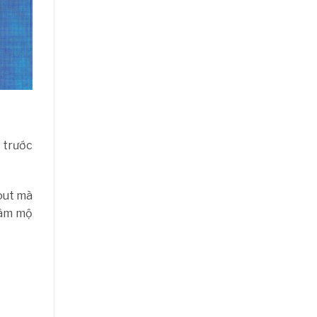
 trước
out mà
hâm mộ