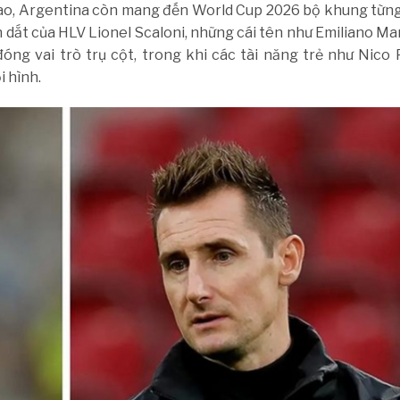
ao, Argentina còn mang đến World Cup 2026 bộ khung từn
 dắt của HLV Lionel Scaloni, những cái tên như Emiliano Ma
đóng vai trò trụ cột, trong khi các tài năng trẻ như Nico 
 hình.