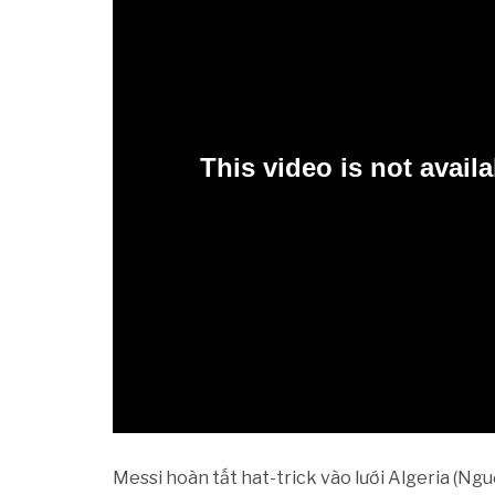
Messi hoàn tất hat-trick vào lưới Algeria (Ng