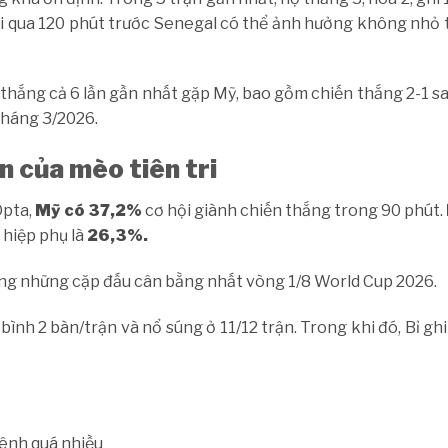
trải qua 120 phút trước Senegal có thể ảnh hưởng không nhỏ 
 thắng cả 6 lần gần nhất gặp Mỹ, bao gồm chiến thắng 2-1 s
tháng 3/2026.
n của mèo tiên tri
Opta,
Mỹ có 37,2%
cơ hội giành chiến thắng trong 90 phút.
 hiệp phụ là
26,3%.
ong những cặp đấu cân bằng nhất vòng 1/8 World Cup 2026.
bình 2 bàn/trận và nổ súng ở 11/12 trận. Trong khi đó, Bỉ ghi
hênh quá nhiều