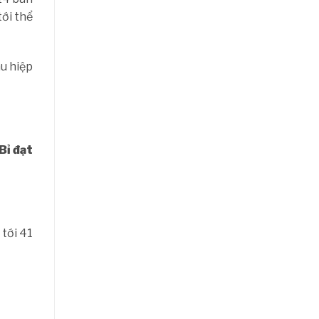
tới thể
au hiệp
Bỉ đạt
 tới 41