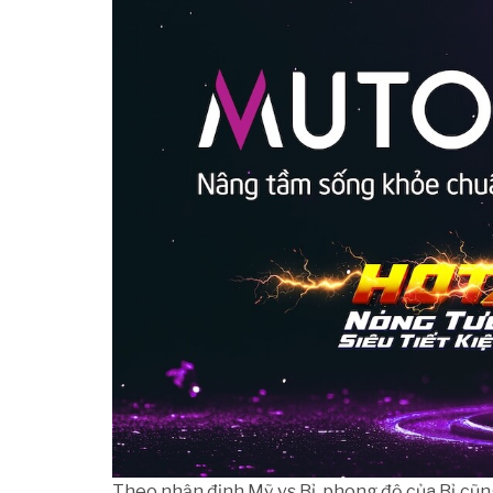
Theo nhận định Mỹ vs Bỉ, phong độ của Bỉ cũng