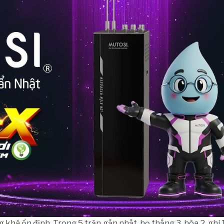
 khá ổn định. Trong 5 trận gần nhất, họ thắng 3, hòa 2, ghi