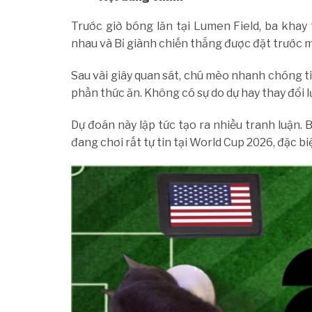
Trước giờ bóng lăn tại Lumen Field, ba khay
nhau và Bỉ giành chiến thắng được đặt trước m
Sau vài giây quan sát, chú mèo nhanh chóng t
phần thức ăn. Không có sự do dự hay thay đổi l
Dự đoán này lập tức tạo ra nhiều tranh luận. B
đang chơi rất tự tin tại World Cup 2026, đặc bi