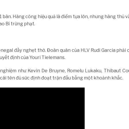
11 bàn. Hàng công hiệu quả là điểm tựa lớn, nhưng hàng thủ 
ao Bỉ trừng phạt.
negal đầy nghẹt thở. Đoàn quân của HLV Rudi Garcia phải c
uyết định của Youri Tielemans.
h nghiệm như Kevin De Bruyne, Romelu Lukaku, Thibaut Cou
cái tên đủ sức định đoạt trận đấu bằng một khoảnh khắc.