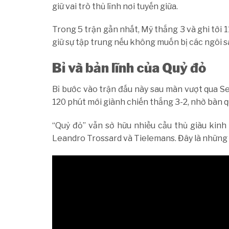
giữ vai trò thủ lĩnh nơi tuyến giữa.
Trong 5 trận gần nhất, Mỹ thắng 3 và ghi tới 
giữ sự tập trung nếu không muốn bị các ngôi s
Bỉ và bản lĩnh của Quỷ đỏ
Bỉ bước vào trận đấu này sau màn vượt qua Se
120 phút mới giành chiến thắng 3-2, nhờ bàn q
“Quỷ đỏ” vẫn sở hữu nhiều cầu thủ giàu kin
Leandro Trossard và Tielemans. Đây là những 