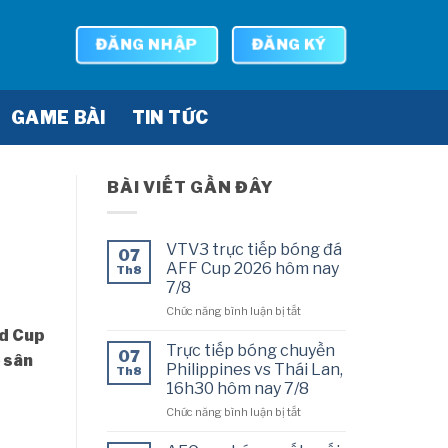
ĐĂNG NHẬP
ĐĂNG KÝ
GAME BÀI
TIN TỨC
BÀI VIẾT GẦN ĐÂY
VTV3 trực tiếp bóng đá
07
AFF Cup 2026 hôm nay
Th8
7/8
ở
Chức năng bình luận bị tắt
VTV3
ld Cup
trực
Trực tiếp bóng chuyền
07
ế sân
tiếp
Philippines vs Thái Lan,
Th8
bóng
16h30 hôm nay 7/8
đá
ở
Chức năng bình luận bị tắt
AFF
Trực
Cup
tiếp
2026