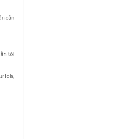
vẫn cần
ần tới
rtois,