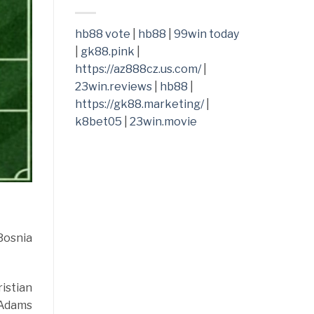
nay
T1
7/8
đã
tìm
hb88 vote
|
hb88
|
99win today
ra
|
gk88.pink
|
nguyên
nhân
https://az888cz.us.com/
|
sa
23win.reviews
|
hb88
|
sút,
gửi
https://gk88.marketing/
|
tín
k8bet05
|
23win.movie
hiệu
mạnh
trước
CKTG
2026
Bosnia
istian
 Adams