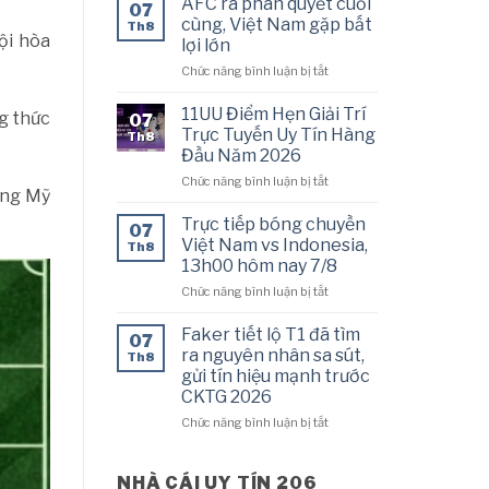
AFC ra phán quyết cuối
07
bóng
hôm
cùng, Việt Nam gặp bất
Th8
chuyền
nay
ội hòa
lợi lớn
Philippines
7/8
ở
Chức năng bình luận bị tắt
vs
AFC
Thái
ra
Lan,
11UU Điểm Hẹn Giải Trí
g thức
07
phán
16h30
Trực Tuyến Uy Tín Hàng
Th8
quyết
hôm
Đầu Năm 2026
cuối
nay
ở
Chức năng bình luận bị tắt
cùng,
7/8
hưng Mỹ
11UU
Việt
Điểm
Nam
Trực tiếp bóng chuyền
07
Hẹn
gặp
Việt Nam vs Indonesia,
Th8
Giải
bất
13h00 hôm nay 7/8
Trí
lợi
ở
Chức năng bình luận bị tắt
Trực
lớn
Trực
Tuyến
tiếp
Uy
Faker tiết lộ T1 đã tìm
07
bóng
Tín
ra nguyên nhân sa sút,
Th8
chuyền
Hàng
gửi tín hiệu mạnh trước
Việt
Đầu
CKTG 2026
Nam
Năm
vs
2026
ở
Chức năng bình luận bị tắt
Indonesia,
Faker
13h00
tiết
hôm
lộ
NHÀ CÁI UY TÍN 206