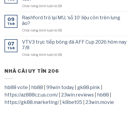
manh,
cả
ở
Chức năng bình luận bị tắt
2h00
choáng
MU
ngày
váng
đối
12/8/2026
Rashford trở lại MU, ‘số 10’ liệu còn trên lưng
vì
09
đầu
áo?
1
Th8
Arsenal,
lý
ở
Chức năng bình luận bị tắt
quyết
do
Rashford
tranh
trở
‘ngọc
VTV3 trực tiếp bóng đá AFF Cup 2026 hôm nay
07
lại
quý’
7/8
Th8
MU,
18
ở
Chức năng bình luận bị tắt
‘số
tuổi
VTV3
10’
trực
liệu
tiếp
NHÀ CÁI UY TÍN 206
còn
bóng
trên
đá
lưng
AFF
áo?
hb88 vote
|
hb88
|
99win today
|
gk88.pink
|
Cup
https://az888cz.us.com/
|
23win.reviews
|
hb88
|
2026
hôm
https://gk88.marketing/
|
k8bet05
|
23win.movie
nay
7/8