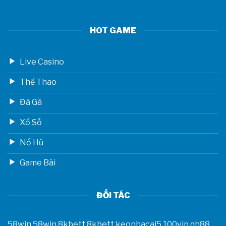
HOT GAME
Live Casino
Thể Thao
Đá Gà
Xổ Số
Nổ Hũ
Game Bài
ĐỐI TÁC
58win
58win
8kbett
8kbett
keonhacai5
100vip
qh88