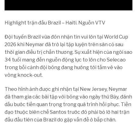
Highlight trận đấu Brazil – Haiti. Nguồn VTV
Đội tuyển Brazil vừa đón nhận tin vui lớn tại World Cup
2026 khi Neymar đã trở lại tập luyện trên sân cỏ sau
thời gian điều trị chấn thương. Sự xuất hiện của ngôi sao
34 tuổi mang đến nguồn động lực to lớn cho Selecao
trong bối cảnh đội bóng đang hướng tới tấm vé vào
vòng knock-out.
Theo hình ảnh được ghi nhận tại New Jersey, Neymar
đã tham gia các bài tập với bóng vào ngày thứ Bảy, đánh
dấu bước tiến quan trọng trong quá trình hồi phục. Tiền
đạo thuộc biên chế Santos trước đó phải bỏ lỡ hai trận
đấu đầu tiên của Brazil do gặp vấn đề ở bắp chân.