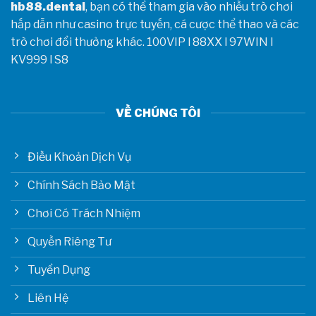
hb88.dental
, bạn có thể tham gia vào nhiều trò chơi
hấp dẫn như casino trực tuyến, cá cược thể thao và các
trò chơi đổi thưởng khác.
100VIP
l
88XX
l
97WIN
l
KV999
l
S8
VỀ CHÚNG TÔI
Điều Khoản Dịch Vụ
Chính Sách Bảo Mật
Chơi Có Trách Nhiệm
Quyền Riêng Tư
Tuyển Dụng
Liên Hệ