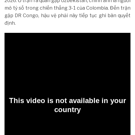
2026. Ở trận ra quân gặp Uzbekistan, chính anh là người
mở tỷ số trong chiến thắng 3-1 của Colombia. Đến trận
gặp DR Congo, hậu vệ phải này tiếp tục ghi bàn quyết
định.