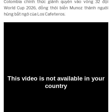
Colombia chính thức giành quyền vào vòng 32 đội
World Cup 2026, đồng thời biến Munoz thành người
hùng bất ngờ của Los Cafeteros.