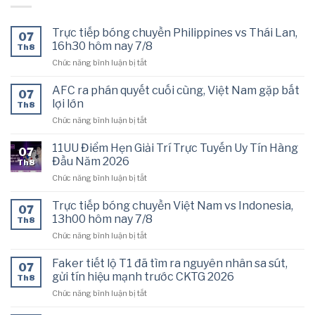
Trực tiếp bóng chuyền Philippines vs Thái Lan,
07
16h30 hôm nay 7/8
Th8
ở
Chức năng bình luận bị tắt
Trực
tiếp
AFC ra phán quyết cuối cùng, Việt Nam gặp bất
07
bóng
lợi lớn
Th8
chuyền
ở
Chức năng bình luận bị tắt
Philippines
AFC
vs
ra
Thái
11UU Điểm Hẹn Giải Trí Trực Tuyến Uy Tín Hàng
07
phán
Lan,
Đầu Năm 2026
Th8
quyết
16h30
ở
Chức năng bình luận bị tắt
cuối
hôm
11UU
cùng,
nay
Điểm
Việt
Trực tiếp bóng chuyền Việt Nam vs Indonesia,
7/8
07
Hẹn
Nam
13h00 hôm nay 7/8
Th8
Giải
gặp
ở
Chức năng bình luận bị tắt
Trí
bất
Trực
Trực
lợi
tiếp
Tuyến
Faker tiết lộ T1 đã tìm ra nguyên nhân sa sút,
lớn
07
bóng
Uy
gửi tín hiệu mạnh trước CKTG 2026
Th8
chuyền
Tín
ở
Chức năng bình luận bị tắt
Việt
Hàng
Faker
Nam
Đầu