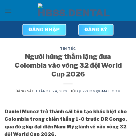
Bỏ
qua
nội
dung
ĐĂNG NHẬP
ĐĂNG KÝ
TIN TỨC
Người hùng thầm lặng đưa
Colombia vào vòng 32 đội World
Cup 2026
ĐĂNG VÀO
THÁNG 6 24, 2026
BỞI
QH77COM@GMAIL.COM
Daniel Munoz trở thành cái tên tạo khác biệt cho
Colombia trong chiến thắng 1-0 trước DR Congo,
qua đó giúp đại diện Nam Mỹ giành vé vào vòng 32
đội World Cup 2026.