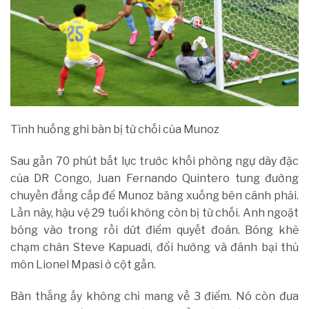
Tình huống ghi bàn bị từ chối của Munoz
Sau gần 70 phút bất lực trước khối phòng ngự dày đặc
của DR Congo, Juan Fernando Quintero tung đường
chuyền đẳng cấp để Munoz băng xuống bên cánh phải.
Lần này, hậu vệ 29 tuổi không còn bị từ chối. Anh ngoặt
bóng vào trong rồi dứt điểm quyết đoán. Bóng khẽ
chạm chân Steve Kapuadi, đổi hướng và đánh bại thủ
môn Lionel Mpasi ở cột gần.
Bàn thắng ấy không chỉ mang về 3 điểm. Nó còn đưa