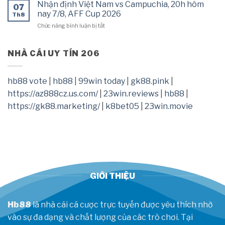
tiết
vs
Nhận định Việt Nam vs Campuchia, 20h hôm
Năm
07
lộ
Indonesia,
nay 7/8, AFF Cup 2026
2026
Th8
T1
13h00
ở
Chức năng bình luận bị tắt
đã
hôm
Nhận
tìm
nay
định
ra
7/8
Việt
NHÀ CÁI UY TÍN 206
nguyên
Nam
nhân
vs
sa
Campuchia,
sút,
hb88 vote
|
hb88
|
99win today
|
gk88.pink
|
20h
gửi
https://az888cz.us.com/
|
23win.reviews
|
hb88
|
hôm
tín
nay
hiệu
https://gk88.marketing/
|
k8bet05
|
23win.movie
7/8,
mạnh
AFF
trước
Cup
CKTG
2026
2026
GIỚI THIỆU
Hb88
là nhà cái cá cược trực tuyến được yêu thích nhờ
vào sự đa dạng và chất lượng của các trò chơi. Tại