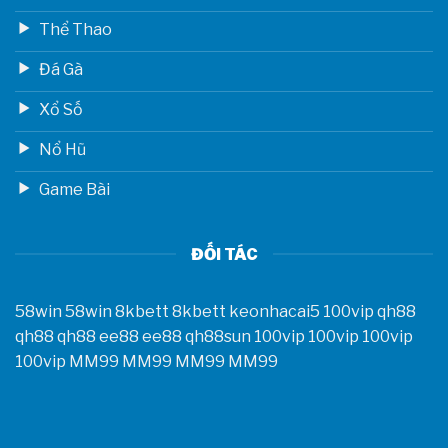
Thể Thao
Đá Gà
Xổ Số
Nổ Hũ
Game Bài
ĐỐI TÁC
58win
58win
8kbett
8kbett
keonhacai5
100vip
qh88
qh88
qh88
ee88
ee88
qh88sun
100vip
100vip
100vip
100vip
MM99
MM99
MM99
MM99