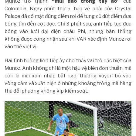
Munoz trở thành
“mũi dao trong tay áo”
của
Colombia. Ngay phút thứ 5, hậu vệ phải của Crystal
Palace đã có mặt đúng điểm rơi để tung cú dứt điểm đưa
bóng tìm đến cột dọc. Chỉ 3 phút sau, anh tiếp tục đưa
bóng vào lưới đại diện châu Phi, nhưng bàn thắng
không được công nhận sau khi VAR xác định Munoz rơi
vào thế việt vị.
Hai tình huống liên tiếp ấy cho thấy vai trò đặc biệt của
Munoz. Anh không chỉ là một hậu vệ biên đơn thuần, mà
còn là mũi xâm nhập bất ngờ, thường xuyên bó vào
vòng cấm và xuất hiện ở những khoảng trống mà hàng
thủ đối phương không kịp kiểm soát.