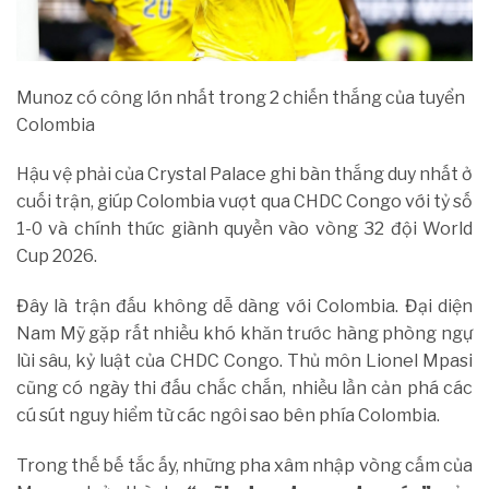
Munoz có công lớn nhất trong 2 chiến thắng của tuyển
Colombia
Hậu vệ phải của Crystal Palace ghi bàn thắng duy nhất ở
cuối trận, giúp Colombia vượt qua CHDC Congo với tỷ số
1-0 và chính thức giành quyền vào vòng 32 đội World
Cup 2026.
Đây là trận đấu không dễ dàng với Colombia. Đại diện
Nam Mỹ gặp rất nhiều khó khăn trước hàng phòng ngự
lùi sâu, kỷ luật của CHDC Congo. Thủ môn Lionel Mpasi
cũng có ngày thi đấu chắc chắn, nhiều lần cản phá các
cú sút nguy hiểm từ các ngôi sao bên phía Colombia.
Trong thế bế tắc ấy, những pha xâm nhập vòng cấm của