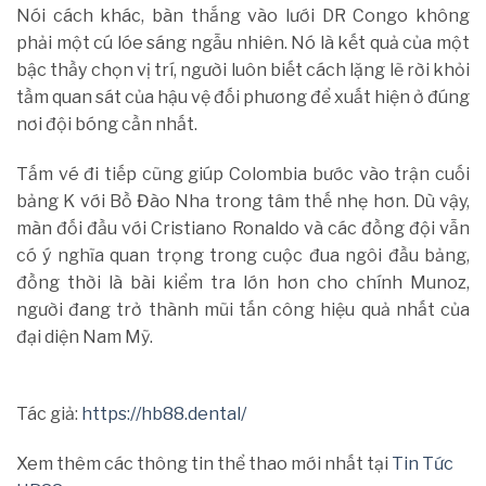
Nói cách khác, bàn thắng vào lưới DR Congo không
phải một cú lóe sáng ngẫu nhiên. Nó là kết quả của một
bậc thầy chọn vị trí, người luôn biết cách lặng lẽ rời khỏi
tầm quan sát của hậu vệ đối phương để xuất hiện ở đúng
nơi đội bóng cần nhất.
Tấm vé đi tiếp cũng giúp Colombia bước vào trận cuối
bảng K với Bồ Đào Nha trong tâm thế nhẹ hơn. Dù vậy,
màn đối đầu với Cristiano Ronaldo và các đồng đội vẫn
có ý nghĩa quan trọng trong cuộc đua ngôi đầu bảng,
đồng thời là bài kiểm tra lớn hơn cho chính Munoz,
người đang trở thành mũi tấn công hiệu quả nhất của
đại diện Nam Mỹ.
Tác giả:
https://hb88.dental/
Xem thêm các thông tin thể thao mới nhất tại
Tin Tức