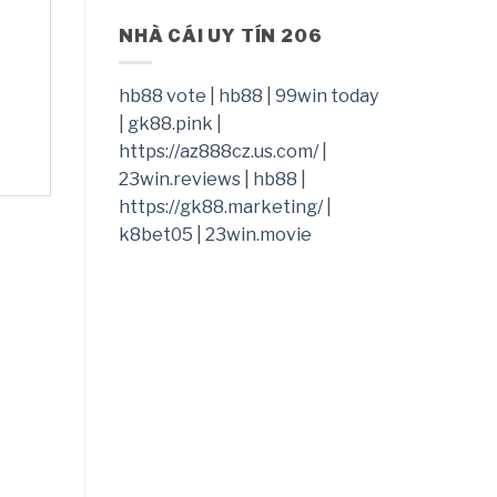
bất
ngờ
ngờ
trận
NHÀ CÁI UY TÍN 206
chọn
gặp
Barca,
Việt
Real
Nam
hb88 vote
|
hb88
|
99win today
Madrid
ở
|
gk88.pink
|
chết
AFF
lặng
Cup
https://az888cz.us.com/
|
phút
23win.reviews
|
hb88
|
chót
https://gk88.marketing/
|
k8bet05
|
23win.movie