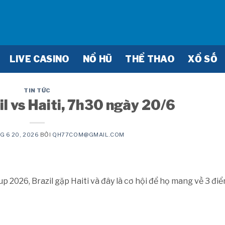
LIVE CASINO
NỔ HŨ
THỂ THAO
XỔ SỐ
TIN TỨC
il vs Haiti, 7h30 ngày 20/6
G 6 20, 2026
BỞI
QH77COM@GMAIL.COM
p 2026, Brazil gặp Haiti và đây là cơ hội để họ mang về 3 điể