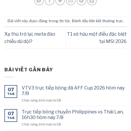
Bài viết này được đăng trong
tin tức
. Đánh dấu
liên kết thường trực
.
Xạ thủ trở lại, meta đảo
T1 sở hữu một điều đặc biệt
chiều dữ dội?
tại MSI 2026
BÀI VIẾT GẦN ĐÂY
VTV3 trực tiếp bóng đá AFF Cup 2026 hôm nay
07
7/8
Th8
ở
Chức năng bình luận bị tắt
VTV3
trực
Trực tiếp bóng chuyền Philippines vs Thái Lan,
07
tiếp
16h30 hôm nay 7/8
Th8
bóng
ở
Chức năng bình luận bị tắt
đá
Trực
AFF