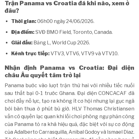
Trận Panama vs Croatia đá khi nào, xem ở
đâu?
Thời gian:
06h00 ngày 24/06/2026.
Địa điểm:
SVĐ BMO Field, Toronto, Canada.
Giải đấu:
Bảng L, World Cup 2026.
Kênh trực tiếp:
VTV3, VTV6, VTV9 và VTV10.
Nhận định Panama vs Croatia: Đại diện
châu Âu quyết tâm trở lại
Panama bước vào lượt trận thứ hai với nhiều tiếc nuối
sau thất bại 0-1 trước Ghana. Đại diện CONCACAF đã
chơi đầy nỗ lực, tạo ra không ít cơ hội nhưng lại gục ngã
bởi bàn thua ở phút bù giờ. HLV Thomas Christiansen
vẫn có quyền lạc quan khi lối chơi phòng ngự phản công
của Panama tỏ ra khá hiệu quả, đặc biệt với sự cơ động
của Adalberto Carrasquilla, Anibal Godoy và Ismael Diaz.