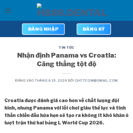
Bỏ
qua
nội
dung
ĐĂNG NHẬP
ĐĂNG KÝ
TIN TỨC
Nhận định Panama vs Croatia:
Căng thẳng tột độ
ĐĂNG VÀO
THÁNG 6 19, 2026
BỞI
QH77COM@GMAIL.COM
Croatia được đánh giá cao hơn về chất lượng đội
hình, nhưng Panama với lối chơi giàu thể lực và tinh
thần chiến đấu hứa hẹn sẽ tạo ra không ít khó khăn ở
lượt trận thứ hai bảng L World Cup 2026.