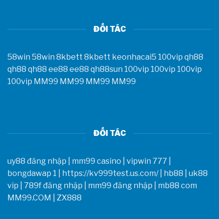
ĐỐI TÁC
58win
58win
8kbett
8kbett
keonhacai5
100vip
qh88
qh88
qh88
ee88
ee88
qh88sun
100vip
100vip
100vip
100vip
MM99
MM99
MM99
MM99
ĐỐI TÁC
uy88 đăng nhập
|
mm99 casino
|
vipwin 777
|
bongdawap 1
|
https://kv999test.us.com/
|
hb88
|
uk88
vip
|
789f đăng nhập
|
mm99 đăng nhập
|
mb88 com
MM99.COM
|
ZX888