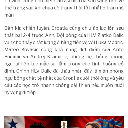
Tờ Goal cũng cho biết Carrasquilla đã sẵn sàng hơn về
thể trạng sau khi chưa có trạng thái tốt nhất ở trận mở
màn.
Bên kia chiến tuyến, Croatia cũng chịu áp lực lớn sau
thất bại 2-4 trước Anh. Đội bóng của HLV Zlatko Dalic
vẫn cho thấy chất lượng ở hàng tiền vệ với Luka Modric,
Mateo Kovacic cùng khả năng dứt điểm của Ante
Budimir và Andrej Kramaric, nhưng hệ thống phòng
ngự lại liên tục mắc sai lầm trong các tình huống cố
định. Chính HLV Dalic đã thừa nhận đây là màn phòng
ngự bóng chết tệ nhất của Croatia dưới thời ông và yêu
cầu các học trò nhanh chóng cải thiện nếu muốn nuôi
hy vọng đi tiếp.