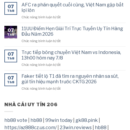
tiếp
Cup
AFC ra phán quyết cuối cùng, Việt Nam gặp bất
07
bóng
2026
lợi lớn
Th8
chuyền
hôm
ở
Chức năng bình luận bị tắt
Philippines
nay
AFC
vs
7/8
ra
Thái
11UU Điểm Hẹn Giải Trí Trực Tuyến Uy Tín Hàng
07
phán
Lan,
Đầu Năm 2026
Th8
quyết
16h30
ở
Chức năng bình luận bị tắt
cuối
hôm
11UU
cùng,
nay
Điểm
Việt
Trực tiếp bóng chuyền Việt Nam vs Indonesia,
7/8
07
Hẹn
Nam
13h00 hôm nay 7/8
Th8
Giải
gặp
ở
Chức năng bình luận bị tắt
Trí
bất
Trực
Trực
lợi
tiếp
Tuyến
Faker tiết lộ T1 đã tìm ra nguyên nhân sa sút,
lớn
07
bóng
Uy
gửi tín hiệu mạnh trước CKTG 2026
Th8
chuyền
Tín
ở
Chức năng bình luận bị tắt
Việt
Hàng
Faker
Nam
Đầu
tiết
vs
Năm
lộ
NHÀ CÁI UY TÍN 206
Indonesia,
2026
T1
13h00
đã
hôm
tìm
nay
hb88 vote
|
hb88
|
99win today
|
gk88.pink
|
ra
7/8
https://az888cz.us.com/
|
23win.reviews
|
hb88
|
nguyên