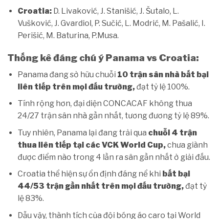
Croatia:
D. Livaković, J. Stanišić, J. Šutalo, L.
Vušković, J. Gvardiol, P. Sučić, L. Modrić, M. Pašalić, I.
Perišić, M. Baturina, P.Musa.
Thống kê đáng chú ý Panama vs Croatia:
Panama đang sở hữu chuỗi
10 trận sân nhà bất bại
liên tiếp trên mọi đấu trường,
đạt tỷ lệ 100%.
Tính rộng hơn, đại diện CONCACAF không thua
24/27 trận sân nhà gần nhất, tương đương tỷ lệ 89%.
Tuy nhiên, Panama lại đang trải qua
chuỗi 4 trận
thua liên tiếp tại các VCK World Cup,
chưa giành
được điểm nào trong 4 lần ra sân gần nhất ở giải đấu.
Croatia thể hiện sự ổn định đáng nể khi
bất bại
44/53 trận gần nhất trên mọi đấu trường,
đạt tỷ
lệ 83%.
Dẫu vậy, thành tích của đội bóng áo caro tại World