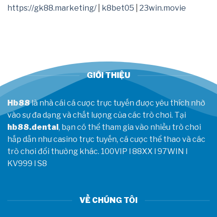
nhân
https://gk88.marketing/
|
k8bet05
|
23win.movie
sa
sút,
gửi
tín
hiệu
mạnh
trước
CKTG
GIỚI THIỆU
2026
Hb88
là nhà cái cá cược trực tuyến được yêu thích nhờ
vào sự đa dạng và chất lượng của các trò chơi. Tại
hb88.dental
, bạn có thể tham gia vào nhiều trò chơi
hấp dẫn như casino trực tuyến, cá cược thể thao và các
trò chơi đổi thưởng khác.
100VIP
l
88XX
l
97WIN
l
KV999
l
S8
VỀ CHÚNG TÔI