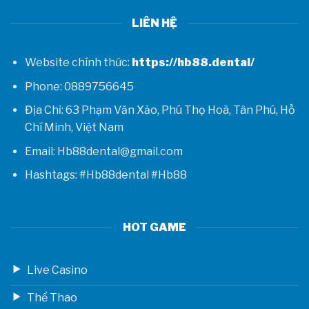
LIÊN HỆ
Website chính thức:
https://hb88.dental/
Phone: 0889756645
Địa Chỉ: 63 Phạm Văn Xảo, Phú Thọ Hoà, Tân Phú, Hồ
Chí Minh, Việt Nam
Email: Hb88dental@gmail.com
Hashtags: #Hb88dental #Hb88
HOT GAME
Live Casino
Thể Thao