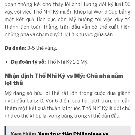
đoạn thống kê, cho thấy lối chơi tương đối kỷ luật.Dù
vậy, với việc Thổ Nhĩ Kỳ muốn khép lại World Cup bằng
một kết quả tích cực còn Mỹ hướng tới việc duy trì
thành tích toàn thắng, trận đấu vẫn có thể xuất hiện
những pha va chạm quyết liệt ở khu vực giữa sân.
Dự đoán:
3-5 thẻ vàng.
Dự đoán tỷ số:
Thổ Nhĩ Kỳ 1-2 Mỹ.
Nhận định Thổ Nhĩ Kỳ vs Mỹ: Chủ nhà nắm
lợi thế
Mỹ đang sở hữu lợi thế rất lớn trong cuộc đua giành
ngôi đầu bảng D. Với 6 điểm sau hai lượt trận, chỉ cần
thêm một kết quả thuận lợi trước Thổ Nhĩ Kỳ là đội chủ
nhà có thể khép lại vòng bảng trong vị thế dẫn đầu.
Xem thêm
Xem trực tiếp Philippines vs