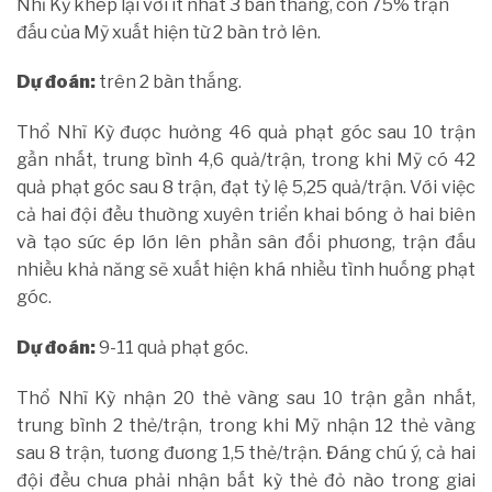
Nhĩ Kỳ khép lại với ít nhất 3 bàn thắng, còn 75% trận
đấu của Mỹ xuất hiện từ 2 bàn trở lên.
Dự đoán:
trên 2 bàn thắng.
Thổ Nhĩ Kỳ được hưởng 46 quả phạt góc sau 10 trận
gần nhất, trung bình 4,6 quả/trận, trong khi Mỹ có 42
quả phạt góc sau 8 trận, đạt tỷ lệ 5,25 quả/trận. Với việc
cả hai đội đều thường xuyên triển khai bóng ở hai biên
và tạo sức ép lớn lên phần sân đối phương, trận đấu
nhiều khả năng sẽ xuất hiện khá nhiều tình huống phạt
góc.
Dự đoán:
9-11 quả phạt góc.
Thổ Nhĩ Kỳ nhận 20 thẻ vàng sau 10 trận gần nhất,
trung bình 2 thẻ/trận, trong khi Mỹ nhận 12 thẻ vàng
sau 8 trận, tương đương 1,5 thẻ/trận. Đáng chú ý, cả hai
đội đều chưa phải nhận bất kỳ thẻ đỏ nào trong giai