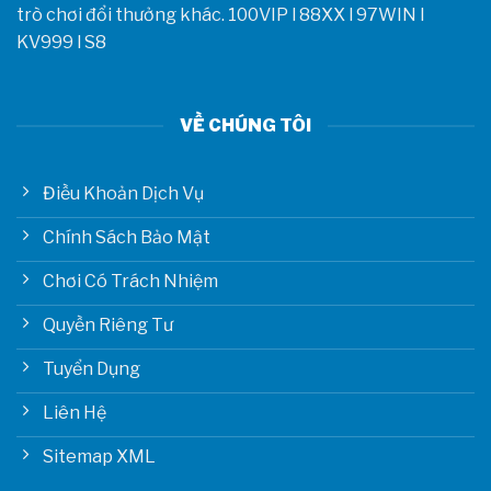
trò chơi đổi thưởng khác.
100VIP
l
88XX
l
97WIN
l
KV999
l
S8
VỀ CHÚNG TÔI
Điều Khoản Dịch Vụ
Chính Sách Bảo Mật
Chơi Có Trách Nhiệm
Quyền Riêng Tư
Tuyển Dụng
Liên Hệ
Sitemap XML