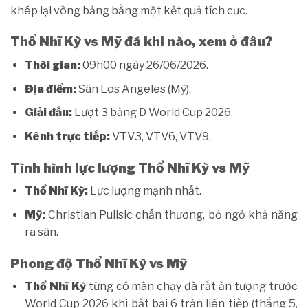
khép lại vòng bảng bằng một kết quả tích cực.
Thổ Nhĩ Kỳ vs Mỹ đá khi nào, xem ở đâu?
Thời gian:
09h00 ngày 26/06/2026.
Địa điểm:
Sân Los Angeles (Mỹ).
Giải đấu:
Lượt 3 bảng D World Cup 2026.
Kênh trực tiếp:
VTV3, VTV6, VTV9.
Tình hình lực lượng Thổ Nhĩ Kỳ vs Mỹ
Thổ Nhĩ Kỳ:
Lực lượng mạnh nhất.
Mỹ:
Christian Pulisic chấn thương, bỏ ngỏ khả năng
ra sân.
Phong độ Thổ Nhĩ Kỳ vs Mỹ
Thổ Nhĩ Kỳ
từng có màn chạy đà rất ấn tượng trước
World Cup 2026 khi bất bại 6 trận liên tiếp (thắng 5,