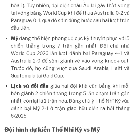
hòa 1). Tuy nhiên, đại diện châu Âu lại gây thất vọng
tại vòng bảng World Cup khi để thua Australia 0-2 và
Paraguay 0-1, qua đó sớm dừng bước sau hai lượt trận
đầu tiên.
Mỹ
đang thể hiện phong độ cực kỳ thuyết phục với 5
chiến thắng trong 7 trận gần nhất. Đội chủ nhà
World Cup 2026 lần lượt đánh bại Paraguay 4-1 và
Australia 2-0 để sớm giành vé vào vòng knock-out.
Trước đó, họ cũng vượt qua Saudi Arabia, Haiti và
Guatemala tại Gold Cup.
Lịch sử đối đầu
giữa hai đội khá cân bằng khi mỗi
bên giành 2 chiến thắng trong 5 lần chạm trán gần
nhất, còn lại là 1 trận hòa. Đáng chú ý, Thổ Nhĩ Kỳ vừa
đánh bại Mỹ 2-1 ở trận giao hữu diễn ra hồi tháng
6/2025.
Đội hình dự kiến Thổ Nhĩ Kỳ vs Mỹ