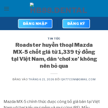
Bỏ
qua
nội
dung
ĐĂNG NHẬP
ĐĂNG KÝ
TIN TỨC
Roadster huyền thoại Mazda
MX-5 chốt giá từ 1,339 tỷ đồng
tại Việt Nam, dân ‘chơi xe’ không
nên bỏ qua
ĐĂNG VÀO
THÁNG 6 21, 2026
BỞI
QH77COM@GMAIL.COM
Mazda MX-5 chính thức được công bố giá bán tại Việt
Nam với hai kiểu mui mềm và mui cứng (RF). Mẫu