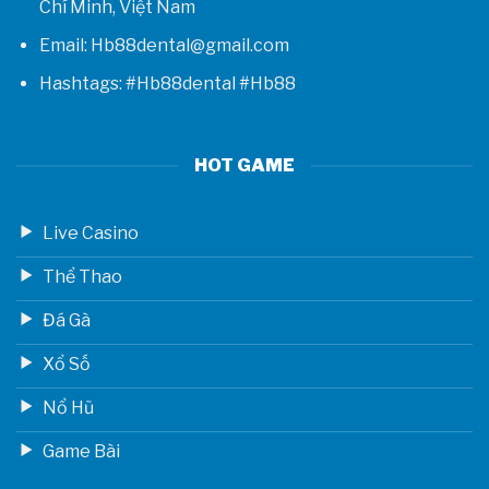
Chí Minh, Việt Nam
Email: Hb88dental@gmail.com
Hashtags: #Hb88dental #Hb88
HOT GAME
Live Casino
Thể Thao
Đá Gà
Xổ Số
Nổ Hũ
Game Bài