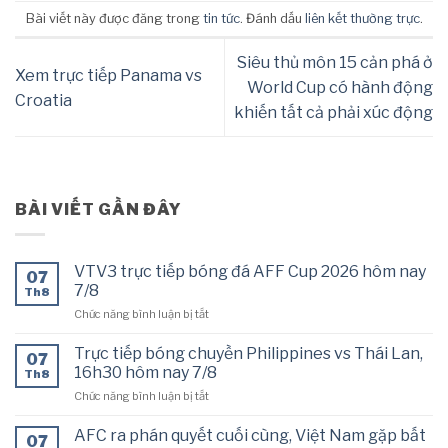
Bài viết này được đăng trong
tin tức
. Đánh dấu
liên kết thường trực
.
Siêu thủ môn 15 cản phá ở
Xem trực tiếp Panama vs
World Cup có hành động
Croatia
khiến tất cả phải xúc động
BÀI VIẾT GẦN ĐÂY
VTV3 trực tiếp bóng đá AFF Cup 2026 hôm nay
07
7/8
Th8
ở
Chức năng bình luận bị tắt
VTV3
trực
Trực tiếp bóng chuyền Philippines vs Thái Lan,
07
tiếp
16h30 hôm nay 7/8
Th8
bóng
ở
Chức năng bình luận bị tắt
đá
Trực
AFF
tiếp
Cup
AFC ra phán quyết cuối cùng, Việt Nam gặp bất
07
bóng