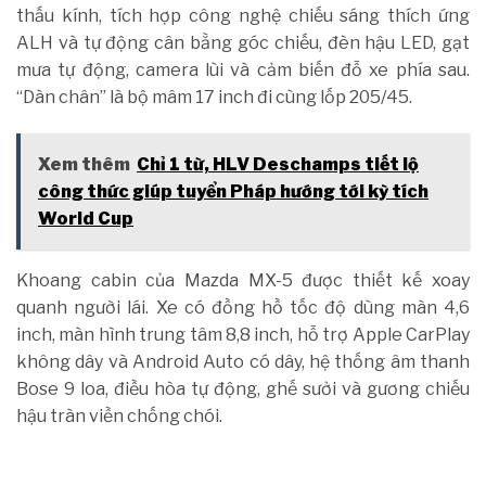
thấu kính, tích hợp công nghệ chiếu sáng thích ứng
ALH và tự động cân bằng góc chiếu, đèn hậu LED, gạt
mưa tự động, camera lùi và cảm biến đỗ xe phía sau.
“Dàn chân” là bộ mâm 17 inch đi cùng lốp 205/45.
Xem thêm
Chỉ 1 từ, HLV Deschamps tiết lộ
công thức giúp tuyển Pháp hướng tới kỳ tích
World Cup
Khoang cabin của Mazda MX-5 được thiết kế xoay
quanh người lái. Xe có đồng hồ tốc độ dùng màn 4,6
inch, màn hình trung tâm 8,8 inch, hỗ trợ Apple CarPlay
không dây và Android Auto có dây, hệ thống âm thanh
Bose 9 loa, điều hòa tự động, ghế sưởi và gương chiếu
hậu tràn viền chống chói.