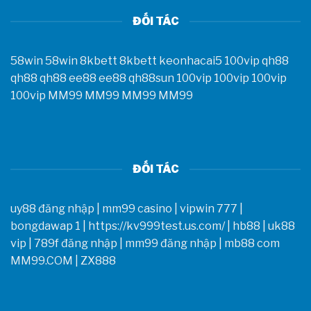
ĐỐI TÁC
58win
58win
8kbett
8kbett
keonhacai5
100vip
qh88
qh88
qh88
ee88
ee88
qh88sun
100vip
100vip
100vip
100vip
MM99
MM99
MM99
MM99
ĐỐI TÁC
uy88 đăng nhập
|
mm99 casino
|
vipwin 777
|
bongdawap 1
|
https://kv999test.us.com/
|
hb88
|
uk88
vip
|
789f đăng nhập
|
mm99 đăng nhập
|
mb88 com
MM99.COM
|
ZX888