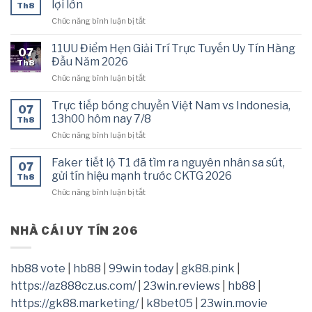
2026
lợi lớn
Th8
chuyền
hôm
ở
Chức năng bình luận bị tắt
Philippines
nay
AFC
vs
7/8
ra
Thái
11UU Điểm Hẹn Giải Trí Trực Tuyến Uy Tín Hàng
07
phán
Lan,
Đầu Năm 2026
Th8
quyết
16h30
ở
Chức năng bình luận bị tắt
cuối
hôm
11UU
cùng,
nay
Điểm
Việt
Trực tiếp bóng chuyền Việt Nam vs Indonesia,
7/8
07
Hẹn
Nam
13h00 hôm nay 7/8
Th8
Giải
gặp
ở
Chức năng bình luận bị tắt
Trí
bất
Trực
Trực
lợi
tiếp
Tuyến
Faker tiết lộ T1 đã tìm ra nguyên nhân sa sút,
lớn
07
bóng
Uy
gửi tín hiệu mạnh trước CKTG 2026
Th8
chuyền
Tín
ở
Chức năng bình luận bị tắt
Việt
Hàng
Faker
Nam
Đầu
tiết
vs
Năm
lộ
NHÀ CÁI UY TÍN 206
Indonesia,
2026
T1
13h00
đã
hôm
tìm
nay
hb88 vote
|
hb88
|
99win today
|
gk88.pink
|
ra
7/8
https://az888cz.us.com/
|
23win.reviews
|
hb88
|
nguyên
nhân
https://gk88.marketing/
|
k8bet05
|
23win.movie
sa