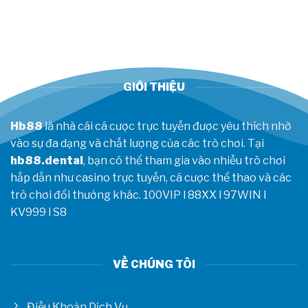
sút,
gửi
tín
hiệu
mạnh
trước
CKTG
GIỚI THIỆU
2026
Hb88
là nhà cái cá cược trực tuyến được yêu thích nhờ
vào sự đa dạng và chất lượng của các trò chơi. Tại
hb88.dental
, bạn có thể tham gia vào nhiều trò chơi
hấp dẫn như casino trực tuyến, cá cược thể thao và các
trò chơi đổi thưởng khác.
100VIP
l
88XX
l
97WIN
l
KV999
l
S8
VỀ CHÚNG TÔI
Điều Khoản Dịch Vụ