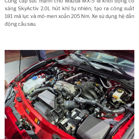
Cung cấp sức mạnh cho Mazda MX-5 là khối động cơ
xăng SkyActiv 2.0L hút khí tự nhiên, tạo ra công suất
181 mã lực và mô-men xoắn 205 Nm. Xe sử dụng hệ dẫn
động cầu sau.