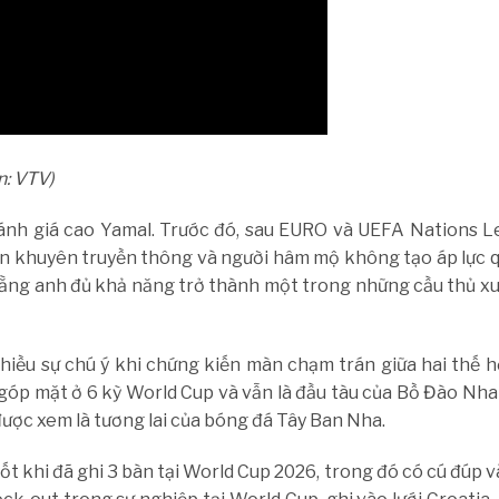
n: VTV)
ánh giá cao Yamal. Trước đó, sau EURO và UEFA Nations L
ần khuyên truyền thông và người hâm mộ không tạo áp lực q
n rằng anh đủ khả năng trở thành một trong những cầu thủ xu
hiều sự chú ý khi chứng kiến màn chạm trán giữa hai thế h
ử góp mặt ở 6 kỳ World Cup và vẫn là đầu tàu của Bồ Đào Nha
được xem là tương lai của bóng đá Tây Ban Nha.
t khi đã ghi 3 bàn tại World Cup 2026, trong đó có cú đúp v