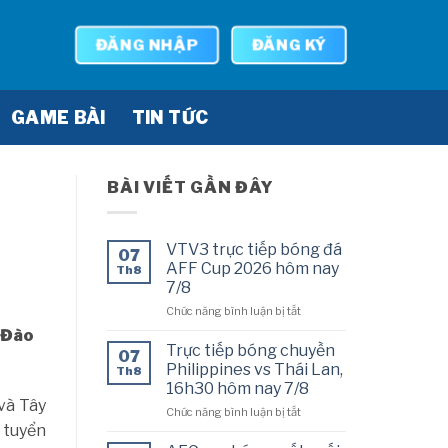
ĐĂNG NHẬP
ĐĂNG KÝ
GAME BÀI
TIN TỨC
BÀI VIẾT GẦN ĐÂY
VTV3 trực tiếp bóng đá
07
AFF Cup 2026 hôm nay
Th8
7/8
ở
Chức năng bình luận bị tắt
VTV3
 Đào
trực
Trực tiếp bóng chuyền
07
tiếp
Philippines vs Thái Lan,
Th8
bóng
16h30 hôm nay 7/8
đá
và Tây
ở
Chức năng bình luận bị tắt
AFF
Trực
 tuyển
Cup
tiếp
2026