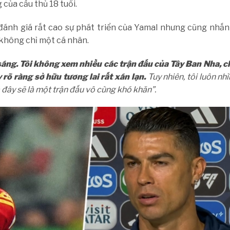
 của cầu thủ 18 tuổi.
 đánh giá rất cao sự phát triển của Yamal nhưng cũng nhấ
không chỉ một cá nhân.
 sáng. Tôi không xem nhiều các trận đấu của Tây Ban Nha, c
rõ ràng sở hữu tương lai rất xán lạn.
Tuy nhiên, tôi luôn nh
 đây sẽ là một trận đấu vô cùng khó khăn”.