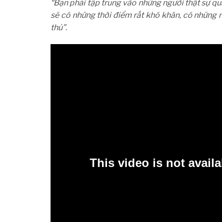
“Bạn phải tập trung vào những người thật sự q
sẽ có những thời điểm rất khó khăn, có những
thủ”.