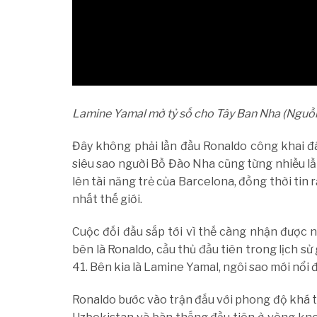
Lamine Yamal mở tỷ số cho Tây Ban Nha (Nguồ
Đây không phải lần đầu Ronaldo công khai đ
siêu sao người Bồ Đào Nha cũng từng nhiều l
lên tài năng trẻ của Barcelona, đồng thời ti
nhất thế giới.
Cuộc đối đầu sắp tới vì thế càng nhận được n
bên là Ronaldo, cầu thủ đầu tiên trong lịch s
41. Bên kia là Lamine Yamal, ngôi sao mới nổi 
Ronaldo bước vào trận đấu với phong độ khá tố