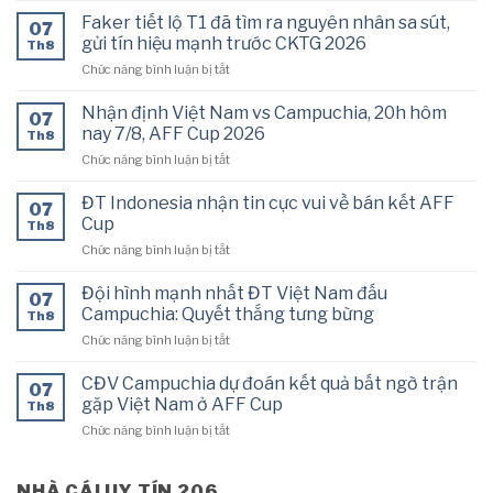
tiếp
Faker tiết lộ T1 đã tìm ra nguyên nhân sa sút,
07
bóng
gửi tín hiệu mạnh trước CKTG 2026
Th8
chuyền
ở
Chức năng bình luận bị tắt
Việt
Faker
Nam
tiết
vs
Nhận định Việt Nam vs Campuchia, 20h hôm
07
lộ
Indonesia,
nay 7/8, AFF Cup 2026
Th8
T1
13h00
ở
Chức năng bình luận bị tắt
đã
hôm
Nhận
tìm
nay
định
ra
ĐT Indonesia nhận tin cực vui về bán kết AFF
7/8
07
Việt
nguyên
Cup
Th8
Nam
nhân
ở
Chức năng bình luận bị tắt
vs
sa
ĐT
Campuchia,
sút,
Indonesia
20h
Đội hình mạnh nhất ĐT Việt Nam đấu
gửi
07
nhận
hôm
Campuchia: Quyết thắng tưng bừng
tín
Th8
tin
nay
hiệu
ở
Chức năng bình luận bị tắt
cực
7/8,
mạnh
Đội
vui
AFF
trước
hình
về
CĐV Campuchia dự đoán kết quả bất ngờ trận
Cup
CKTG
07
mạnh
bán
gặp Việt Nam ở AFF Cup
2026
2026
Th8
nhất
kết
ở
Chức năng bình luận bị tắt
ĐT
AFF
CĐV
Việt
Cup
Campuchia
Nam
dự
NHÀ CÁI UY TÍN 206
đấu