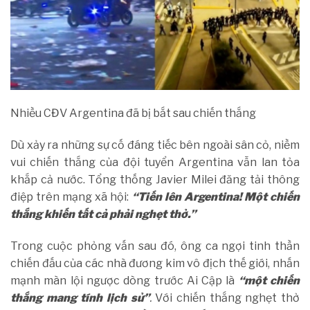
Nhiều CĐV Argentina đã bị bắt sau chiến thắng
Dù xảy ra những sự cố đáng tiếc bên ngoài sân cỏ, niềm
vui chiến thắng của đội tuyển Argentina vẫn lan tỏa
khắp cả nước. Tổng thống Javier Milei đăng tải thông
điệp trên mạng xã hội:
“Tiến lên Argentina! Một chiến
thắng khiến tất cả phải nghẹt thở.”
Trong cuộc phỏng vấn sau đó, ông ca ngợi tinh thần
chiến đấu của các nhà đương kim vô địch thế giới, nhấn
mạnh màn lội ngược dòng trước Ai Cập là
“một chiến
thắng mang tính lịch sử”
.
Với chiến thắng nghẹt thở