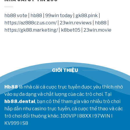
đoán
Campuchia:
kết
Quyết
quả
thắng
hb88 vote
|
hb88
|
99win today
|
gk88.pink
|
bất
tưng
https://az888cz.us.com/
|
23win.reviews
|
hb88
|
ngờ
bừng
trận
https://gk88.marketing/
|
k8bet05
|
23win.movie
gặp
Việt
Nam
ở
AFF
Cup
GIỚI THIỆU
Hb88
là nhà cái cá cược trực tuyến được yêu thích nhờ
vào sự đa dạng và chất lượng của các trò chơi. Tại
hb88.dental
, bạn có thể tham gia vào nhiều trò chơi
hấp dẫn như casino trực tuyến, cá cược thể thao và các
trò chơi đổi thưởng khác.
100VIP
l
88XX
l
97WIN
l
KV999
l
S8