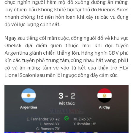
chục nghìn người hâm mộ đổ xuống đường ăn mừng.
Tuy nhiên, bầu không khí lễ hội tại thủ đô Buenos Aires
nhanh chóng trở nên hỗn loạn khi xảy ra các vụ đụng
độ với lực lượng cảnh sát.
Ngay sau tiếng còi mãn cuộc, dòng người đổ về khu vực
Obelisk địa điểm quen thuộc mỗi khi đội tuyển
Argentina giành chiến thắng lớn. Hàng nghìn CĐV phủ
kín các tuyến phố trung tâm, cùng nhau hát vang, phất
cờ và ăn mừng tấm vé vào tứ kết của thầy trò HLV
Lionel Scaloni sau màn lội ngược dòng đầy cảm xúc.