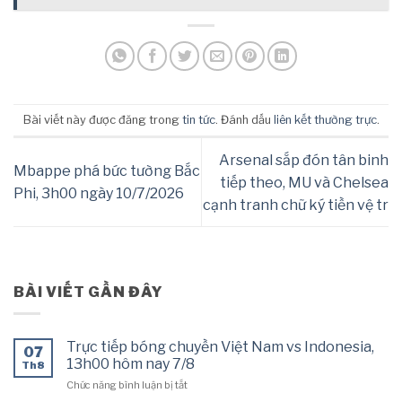
Bài viết này được đăng trong
tin tức
. Đánh dấu
liên kết thường trực
.
Arsenal sắp đón tân binh
Mbappe phá bức tường Bắc
tiếp theo, MU và Chelsea
Phi, 3h00 ngày 10/7/2026
cạnh tranh chữ ký tiền vệ tr
BÀI VIẾT GẦN ĐÂY
Trực tiếp bóng chuyền Việt Nam vs Indonesia,
07
13h00 hôm nay 7/8
Th8
ở
Chức năng bình luận bị tắt
Trực