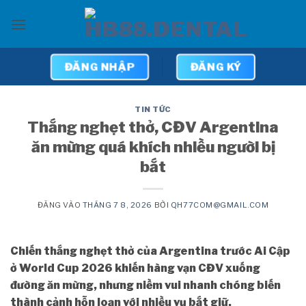
Bỏ
qua
nội
dung
ĐĂNG NHẬP
ĐĂNG KÝ
TIN TỨC
Thắng nghẹt thở, CĐV Argentina
ăn mừng quá khích nhiều người bị
bắt
ĐĂNG VÀO
THÁNG 7 8, 2026
BỞI
QH77COM@GMAIL.COM
Chiến thắng nghẹt thở của Argentina trước Ai Cập
ở World Cup 2026 khiến hàng vạn CĐV xuống
đường ăn mừng, nhưng niềm vui nhanh chóng biến
thành cảnh hỗn loạn với nhiều vụ bắt giữ.