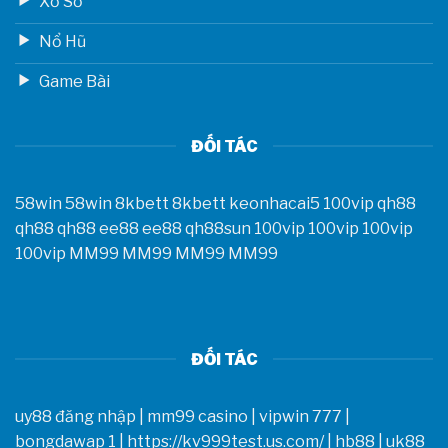
Xổ Số
Nổ Hũ
Game Bài
ĐỐI TÁC
58win
58win
8kbett
8kbett
keonhacai5
100vip
qh88
qh88
qh88
ee88
ee88
qh88sun
100vip
100vip
100vip
100vip
MM99
MM99
MM99
MM99
ĐỐI TÁC
uy88 đăng nhập
|
mm99 casino
|
vipwin 777
|
bongdawap 1
|
https://kv999test.us.com/
|
hb88
|
uk88