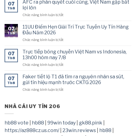
Cup
AFC ra phán quyết cuối cùng, Việt Nam gặp bất
07
bóng
2026
lợi lớn
Th8
chuyền
hôm
ở
Chức năng bình luận bị tắt
Philippines
nay
AFC
vs
7/8
ra
Thái
11UU Điểm Hẹn Giải Trí Trực Tuyến Uy Tín Hàng
07
phán
Lan,
Đầu Năm 2026
Th8
quyết
16h30
ở
Chức năng bình luận bị tắt
cuối
hôm
11UU
cùng,
nay
Điểm
Việt
Trực tiếp bóng chuyền Việt Nam vs Indonesia,
7/8
07
Hẹn
Nam
13h00 hôm nay 7/8
Th8
Giải
gặp
ở
Chức năng bình luận bị tắt
Trí
bất
Trực
Trực
lợi
tiếp
Tuyến
Faker tiết lộ T1 đã tìm ra nguyên nhân sa sút,
lớn
07
bóng
Uy
gửi tín hiệu mạnh trước CKTG 2026
Th8
chuyền
Tín
ở
Chức năng bình luận bị tắt
Việt
Hàng
Faker
Nam
Đầu
tiết
vs
Năm
lộ
NHÀ CÁI UY TÍN 206
Indonesia,
2026
T1
13h00
đã
hôm
tìm
nay
hb88 vote
|
hb88
|
99win today
|
gk88.pink
|
ra
7/8
https://az888cz.us.com/
|
23win.reviews
|
hb88
|
nguyên
nhân