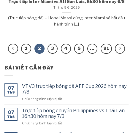
Trực tiếp Inter Miami vs Atl San Luis, 6h30 hôm nay 6/8
Tháng 8 6, 2026
(Trực tiếp bóng đá) – Lionel Messi cùng Inter Miami sẽ bắt đầu
hành trình [...]
1
2
3
4
5
…
91
BÀI VIẾT GẦN ĐÂY
VTV3 trực tiếp bóng đá AFF Cup 2026 hôm nay
07
7/8
Th8
ở
Chức năng bình luận bị tắt
VTV3
trực
Trực tiếp bóng chuyền Philippines vs Thái Lan,
07
tiếp
16h30 hôm nay 7/8
Th8
bóng
ở
Chức năng bình luận bị tắt
đá
Trực
AFF
tiếp