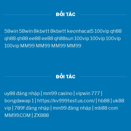
ĐỐI TÁC
58win
58win
8kbett
8kbett
keonhacai5
100vip
qh88
qh88
qh88
ee88
ee88
qh88sun
100vip
100vip
100vip
100vip
MM99
MM99
MM99
MM99
ĐỐI TÁC
uy88 đăng nhập
|
mm99 casino
|
vipwin 777
|
bongdawap 1
|
https://kv999test.us.com/
|
hb88
|
uk88
vip
|
789f đăng nhập
|
mm99 đăng nhập
|
mb88 com
MM99.COM
|
ZX888