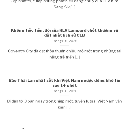
Cập nhật trực tiếp những phát biểu đáng chú ý của HLV Kim
Sang Sik [...]
Không tiếc tiền, đội của HLV Lampard chốt thương vụ
đắt nhất lịch sử CLB
Tháng 8 6, 2026
Coventry City đã đạt thỏa thuận chiêu mộ một trong những tài
năng trẻ triển [...]
Báo Thái Lan phát sốt khi Việt Nam ngược dòng khó tin
sau 14 phút
Tháng 8 6, 2026
Bị dẫn tới 3 bàn ngay trong hiệp một, tuyển futsal Việt Nam vẫn
kiên [...]