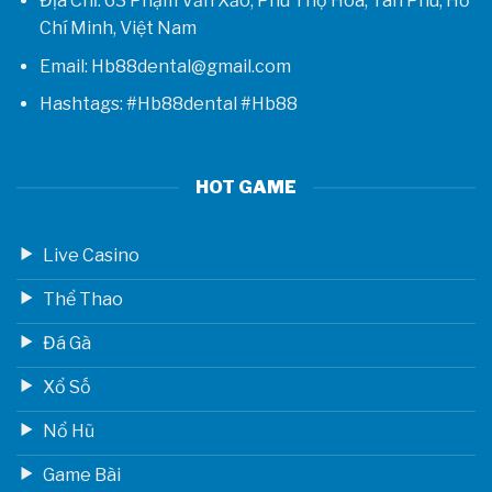
Địa Chỉ: 63 Phạm Văn Xảo, Phú Thọ Hoà, Tân Phú, Hồ
Chí Minh, Việt Nam
Email: Hb88dental@gmail.com
Hashtags: #Hb88dental #Hb88
HOT GAME
Live Casino
Thể Thao
Đá Gà
Xổ Số
Nổ Hũ
Game Bài