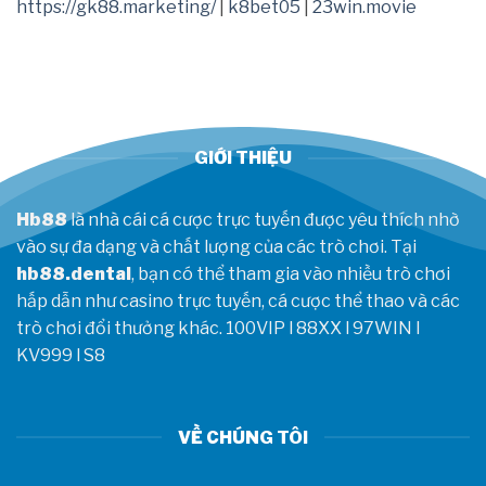
https://gk88.marketing/
|
k8bet05
|
23win.movie
sa
sút,
gửi
tín
hiệu
mạnh
trước
CKTG
GIỚI THIỆU
2026
Hb88
là nhà cái cá cược trực tuyến được yêu thích nhờ
vào sự đa dạng và chất lượng của các trò chơi. Tại
hb88.dental
, bạn có thể tham gia vào nhiều trò chơi
hấp dẫn như casino trực tuyến, cá cược thể thao và các
trò chơi đổi thưởng khác.
100VIP
l
88XX
l
97WIN
l
KV999
l
S8
VỀ CHÚNG TÔI