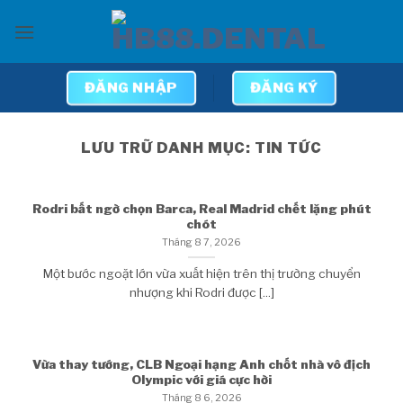
Bỏ
qua
nội
dung
ĐĂNG NHẬP
ĐĂNG KÝ
LƯU TRỮ DANH MỤC:
TIN TỨC
Rodri bất ngờ chọn Barca, Real Madrid chết lặng phút
chót
Tháng 8 7, 2026
Một bước ngoặt lớn vừa xuất hiện trên thị trường chuyển
nhượng khi Rodri được [...]
Vừa thay tướng, CLB Ngoại hạng Anh chốt nhà vô địch
Olympic với giá cực hời
Tháng 8 6, 2026