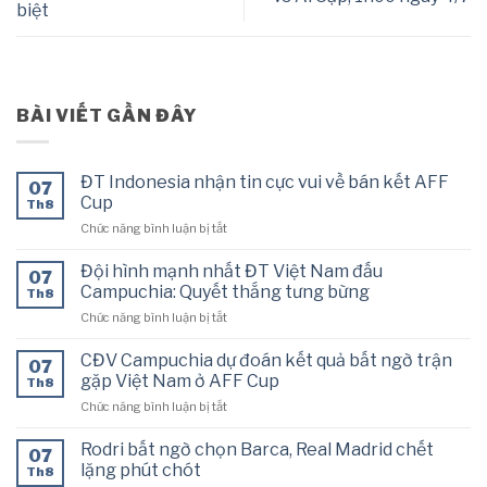
biệt
BÀI VIẾT GẦN ĐÂY
ĐT Indonesia nhận tin cực vui về bán kết AFF
07
Cup
Th8
ở
Chức năng bình luận bị tắt
ĐT
Indonesia
Đội hình mạnh nhất ĐT Việt Nam đấu
07
nhận
Campuchia: Quyết thắng tưng bừng
Th8
tin
ở
Chức năng bình luận bị tắt
cực
Đội
vui
hình
về
CĐV Campuchia dự đoán kết quả bất ngờ trận
07
mạnh
bán
gặp Việt Nam ở AFF Cup
Th8
nhất
kết
ở
Chức năng bình luận bị tắt
ĐT
AFF
CĐV
Việt
Cup
Campuchia
Nam
Rodri bất ngờ chọn Barca, Real Madrid chết
07
dự
đấu
lặng phút chót
Th8
đoán
Campuchia: