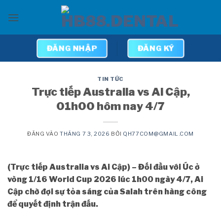
Bỏ
qua
nội
dung
ĐĂNG NHẬP
ĐĂNG KÝ
TIN TỨC
Trực tiếp Australia vs Ai Cập,
01h00 hôm nay 4/7
ĐĂNG VÀO
THÁNG 7 3, 2026
BỞI
QH77COM@GMAIL.COM
(Trực tiếp Australia vs Ai Cập) – Đối đầu với Úc ở
vòng 1/16 World Cup 2026 lúc 1h00 ngày 4/7, Ai
Cập chờ đợi sự tỏa sáng của Salah trên hàng công
để quyết định trận đấu.