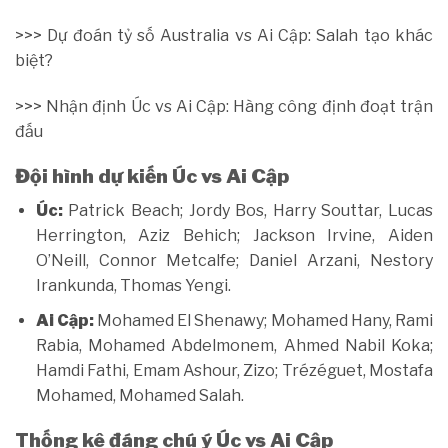
>>> Dự đoán tỷ số Australia vs Ai Cập: Salah tạo khác
biệt?
>>> Nhận định Úc vs Ai Cập: Hàng công định đoạt trận
đấu
Đội hình dự kiến Úc vs Ai Cập
Úc:
Patrick Beach; Jordy Bos, Harry Souttar, Lucas
Herrington, Aziz Behich; Jackson Irvine, Aiden
O’Neill, Connor Metcalfe; Daniel Arzani, Nestory
Irankunda, Thomas Yengi.
Ai Cập:
Mohamed El Shenawy; Mohamed Hany, Rami
Rabia, Mohamed Abdelmonem, Ahmed Nabil Koka;
Hamdi Fathi, Emam Ashour, Zizo; Trézéguet, Mostafa
Mohamed, Mohamed Salah.
Thống kê đáng chú ý Úc vs Ai Cập