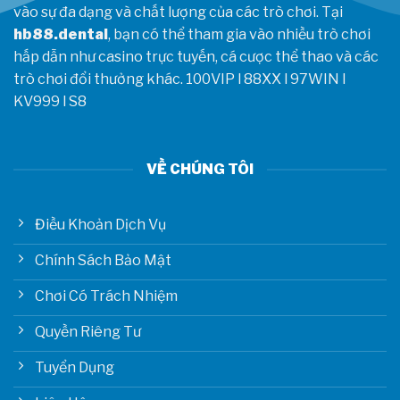
vào sự đa dạng và chất lượng của các trò chơi. Tại
hb88.dental
, bạn có thể tham gia vào nhiều trò chơi
hấp dẫn như casino trực tuyến, cá cược thể thao và các
trò chơi đổi thưởng khác.
100VIP
l
88XX
l
97WIN
l
KV999
l
S8
VỀ CHÚNG TÔI
Điều Khoản Dịch Vụ
Chính Sách Bảo Mật
Chơi Có Trách Nhiệm
Quyền Riêng Tư
Tuyển Dụng