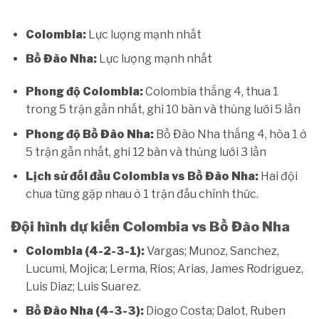
Colombia:
Lực lượng mạnh nhất
Bồ Đào Nha:
Lực lượng mạnh nhất
Phong độ Colombia:
Colombia thắng 4, thua 1
trong 5 trận gần nhất, ghi 10 bàn và thủng lưới 5 lần
Phong độ Bồ Đào Nha:
Bồ Đào Nha thắng 4, hòa 1 ở
5 trận gần nhất, ghi 12 bàn và thủng lưới 3 lần
Lịch sử đối đầu Colombia vs Bồ Đào Nha:
Hai đội
chưa từng gặp nhau ở 1 trận đấu chính thức.
Đội hình dự kiến Colombia vs Bồ Đào Nha
Colombia (4-2-3-1):
Vargas; Munoz, Sanchez,
Lucumi, Mojica; Lerma, Rios; Arias, James Rodriguez,
Luis Diaz; Luis Suarez.
Bồ Đào Nha (4-3-3):
Diogo Costa; Dalot, Ruben