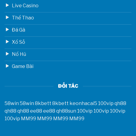
Live Casino
Thể Thao
Đá Gà
Xổ Số
Nổ Hũ
Game Bài
ĐỐI TÁC
58win
58win
8kbett
8kbett
keonhacai5
100vip
qh88
qh88
qh88
ee88
ee88
qh88sun
100vip
100vip
100vip
100vip
MM99
MM99
MM99
MM99