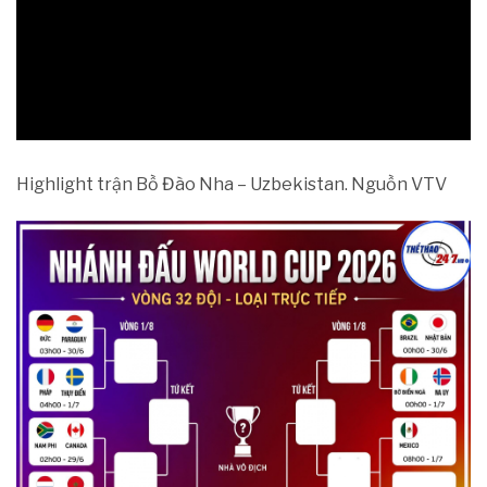
Highlight trận Bồ Đào Nha – Uzbekistan. Nguồn VTV