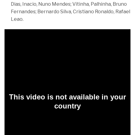
Dias, Inacio, Nuno Mendes; Vitinha, Palhinha, Bruno
Fernandes; Bernardo Silva, Cristiano Ronaldo, Rafael
Leao.