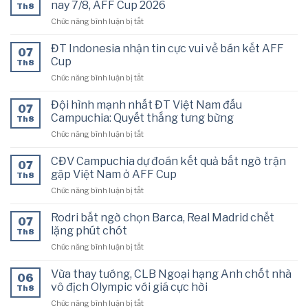
nay 7/8, AFF Cup 2026
Th8
ở
Chức năng bình luận bị tắt
Nhận
định
ĐT Indonesia nhận tin cực vui về bán kết AFF
07
Việt
Cup
Th8
Nam
ở
Chức năng bình luận bị tắt
vs
ĐT
Campuchia,
Indonesia
20h
Đội hình mạnh nhất ĐT Việt Nam đấu
07
nhận
hôm
Campuchia: Quyết thắng tưng bừng
Th8
tin
nay
ở
Chức năng bình luận bị tắt
cực
7/8,
Đội
vui
AFF
hình
về
CĐV Campuchia dự đoán kết quả bất ngờ trận
Cup
07
mạnh
bán
gặp Việt Nam ở AFF Cup
2026
Th8
nhất
kết
ở
Chức năng bình luận bị tắt
ĐT
AFF
CĐV
Việt
Cup
Campuchia
Nam
Rodri bất ngờ chọn Barca, Real Madrid chết
07
dự
đấu
lặng phút chót
Th8
đoán
Campuchia:
ở
Chức năng bình luận bị tắt
kết
Quyết
Rodri
quả
thắng
bất
bất
Vừa thay tướng, CLB Ngoại hạng Anh chốt nhà
tưng
06
ngờ
ngờ
vô địch Olympic với giá cực hời
bừng
Th8
chọn
trận
ở
Chức năng bình luận bị tắt
Barca,
gặp