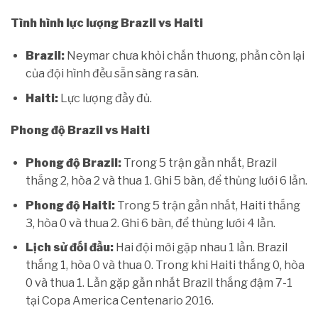
Tình hình lực lượng Brazil vs Haiti
Brazil:
Neymar chưa khỏi chấn thương, phần còn lại
của đội hình đều sẵn sàng ra sân.
Haiti:
Lực lượng đầy đủ.
Phong độ Brazil vs Haiti
Phong độ Brazil:
Trong 5 trận gần nhất, Brazil
thắng 2, hòa 2 và thua 1. Ghi 5 bàn, để thủng lưới 6 lần.
Phong độ Haiti:
Trong 5 trận gần nhất, Haiti thắng
3, hòa 0 và thua 2. Ghi 6 bàn, để thủng lưới 4 lần.
Lịch sử đối đầu:
Hai đội mới gặp nhau 1 lần. Brazil
thắng 1, hòa 0 và thua 0. Trong khi Haiti thắng 0, hòa
0 và thua 1. Lần gặp gần nhất Brazil thắng đậm 7-1
tại Copa America Centenario 2016.