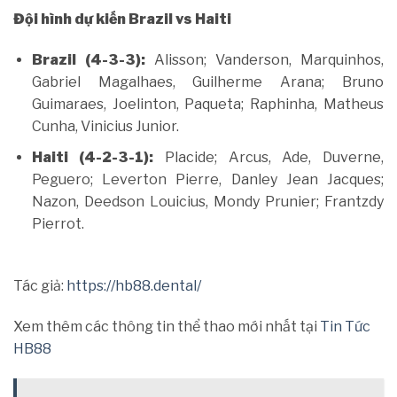
Đội hình dự kiến Brazil vs Haiti
Brazil (4-3-3):
Alisson; Vanderson, Marquinhos,
Gabriel Magalhaes, Guilherme Arana; Bruno
Guimaraes, Joelinton, Paqueta; Raphinha, Matheus
Cunha, Vinicius Junior.
Haiti (4-2-3-1):
Placide; Arcus, Ade, Duverne,
Peguero; Leverton Pierre, Danley Jean Jacques;
Nazon, Deedson Louicius, Mondy Prunier; Frantzdy
Pierrot.
Tác giả:
https://hb88.dental/
Xem thêm các thông tin thể thao mới nhất tại
Tin Tức
HB88