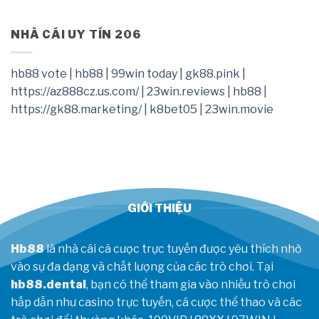
Vừa
Real
Việt
thay
Madrid
Nam
tướng,
NHÀ CÁI UY TÍN 206
chết
ở
CLB
lặng
AFF
Ngoại
phút
Cup
hạng
chót
hb88 vote
|
hb88
|
99win today
|
gk88.pink
|
Anh
https://az888cz.us.com/
|
23win.reviews
|
hb88
|
chốt
nhà
https://gk88.marketing/
|
k8bet05
|
23win.movie
vô
địch
Olympic
với
giá
cực
hời
GIỚI THIỆU
Hb88
là nhà cái cá cược trực tuyến được yêu thích nhờ
vào sự đa dạng và chất lượng của các trò chơi. Tại
hb88.dental
, bạn có thể tham gia vào nhiều trò chơi
hấp dẫn như casino trực tuyến, cá cược thể thao và các