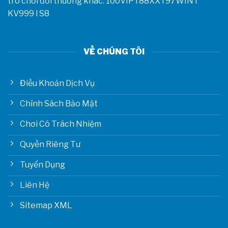
trò chơi đổi thưởng khác.
100VIP
l
88XX
l
97WIN
l
KV999
l
S8
VỀ CHÚNG TÔI
Điều Khoản Dịch Vụ
Chính Sách Bảo Mật
Chơi Có Trách Nhiệm
Quyền Riêng Tư
Tuyển Dụng
Liên Hệ
Sitemap XML