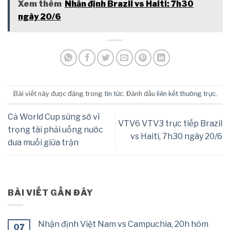
Xem thêm
Nhận định Brazil vs Haiti: 7h30
ngày 20/6
Bài viết này được đăng trong
tin tức
. Đánh dấu
liên kết thường trực
.
Cả World Cup sững sờ vì
VTV6 VTV3 trực tiếp Brazil
trọng tài phải uống nước
vs Haiti, 7h30 ngày 20/6
dưa muối giữa trận
BÀI VIẾT GẦN ĐÂY
Nhận định Việt Nam vs Campuchia, 20h hôm
07