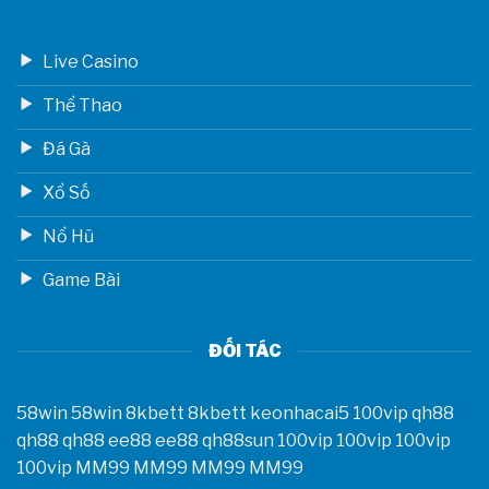
Live Casino
Thể Thao
Đá Gà
Xổ Số
Nổ Hũ
Game Bài
ĐỐI TÁC
58win
58win
8kbett
8kbett
keonhacai5
100vip
qh88
qh88
qh88
ee88
ee88
qh88sun
100vip
100vip
100vip
100vip
MM99
MM99
MM99
MM99