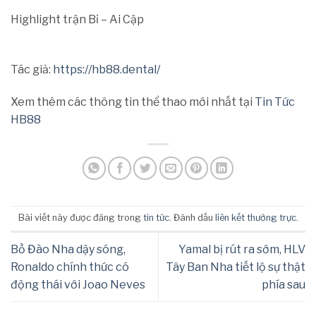
Highlight trận Bỉ – Ai Cập
Tác giả:
https://hb88.dental/
Xem thêm các thông tin thể thao mới nhất tại
Tin Tức
HB88
Bài viết này được đăng trong
tin tức
. Đánh dấu
liên kết thường trực
.
Bồ Đào Nha dậy sóng,
Yamal bị rút ra sớm, HLV
Ronaldo chính thức có
Tây Ban Nha tiết lộ sự thật
động thái với Joao Neves
phía sau