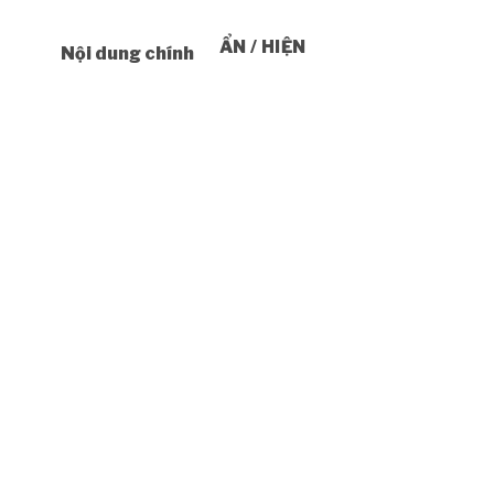
ẨN / HIỆN
Nội dung chính