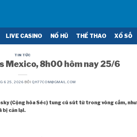
LIVE CASINO
NỔ HŨ
THỂ THAO
XỔ SỐ
TIN TỨC
vs Mexico, 8h00 hôm nay 25/6
G 6 25, 2026
BỞI
QH77COM@GMAIL.COM
nsky (Cộng hòa Séc) tung cú sút từ trong vòng cấm, nh
bị cản lại.