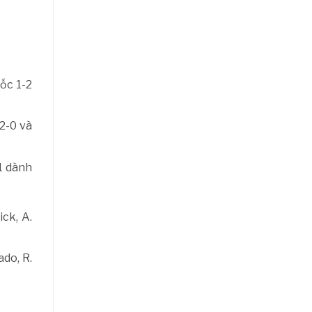
ốc 1-2
2-0 và
-1 dành
ick, A.
ado, R.