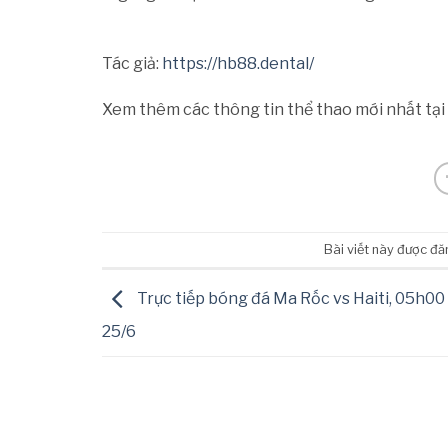
Tác giả:
https://hb88.dental/
Xem thêm các thông tin thể thao mới nhất tại
Bài viết này được đ
Trực tiếp bóng đá Ma Rốc vs Haiti, 05h0
25/6