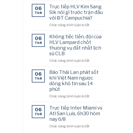
tiền
Thúy
Trực tiếp HLV Kim Sang
06
đạo
chia
Sik nói gì trước trận đấu
Th8
sắp
sẻ
với ĐT Campuchia?
nhập
đặc
ở
Chức năng bình luận bị tắt
tịch
biệt
Trực
chính
cỡ
tiếp
thức
nào?
Không tiếc tiền, đội của
06
HLV
cập
HLV Lampard chốt
Th8
Kim
bến
thương vụ đắt nhất lịch
Sang
ông
sử CLB
Sik
lớn
nói
V.League
ở
Chức năng bình luận bị tắt
gì
Không
trước
tiếc
Báo Thái Lan phát sốt
06
trận
tiền,
khi Việt Nam ngược
Th8
đấu
đội
dòng khó tin sau 14
với
của
phút
ĐT
HLV
Campuchia?
Lampard
ở
Chức năng bình luận bị tắt
chốt
Báo
thương
Thái
Trực tiếp Inter Miami vs
06
vụ
Lan
Atl San Luis, 6h30 hôm
Th8
đắt
phát
nay 6/8
nhất
sốt
lịch
ở
Chức năng bình luận bị tắt
khi
sử
Trực
Việt