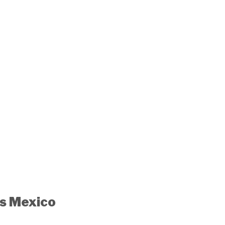
vs Mexico