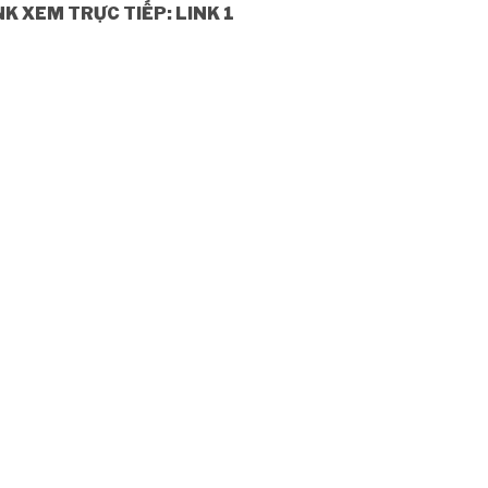
NK XEM TRỰC TIẾP: LINK 1