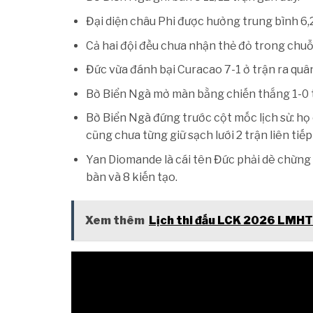
Đại diện châu Phi được hưởng trung bình 6,
Cả hai đội đều chưa nhận thẻ đỏ trong chuỗ
Đức vừa đánh bại Curacao 7-1 ở trận ra quâ
Bờ Biển Ngà mở màn bằng chiến thắng 1-0 
Bờ Biển Ngà đứng trước cột mốc lịch sử: họ
cũng chưa từng giữ sạch lưới 2 trận liên tiếp 
Yan Diomande là cái tên Đức phải dè chừng n
bàn và 8 kiến tạo.
Xem thêm
Lịch thi đấu LCK 2026 LMHT