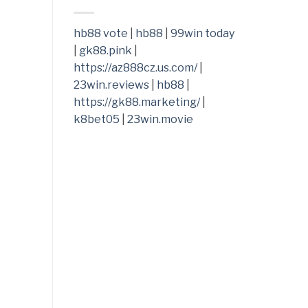
tin
7/8,
trước
cực
AFF
CKTG
vui
Cup
2026
hb88 vote
|
hb88
|
99win today
về
2026
|
gk88.pink
|
bán
kết
https://az888cz.us.com/
|
AFF
23win.reviews
|
hb88
|
Cup
https://gk88.marketing/
|
k8bet05
|
23win.movie