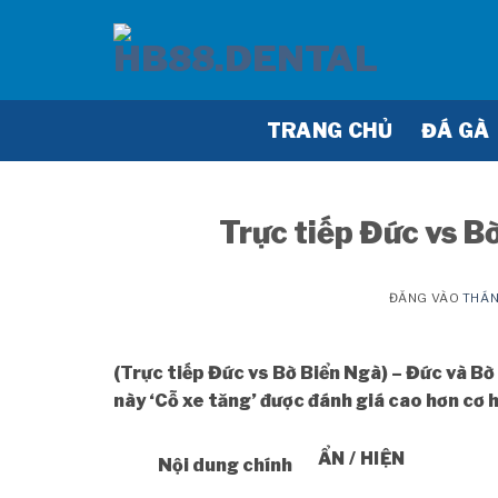
Bỏ
qua
nội
dung
TRANG CHỦ
ĐÁ GÀ
Trực tiếp Đức vs B
ĐĂNG VÀO
THÁN
(Trực tiếp Đức vs Bờ Biển Ngà) – Đức và B
này ‘Cỗ xe tăng’ được đánh giá cao hơn cơ h
ẨN / HIỆN
Nội dung chính