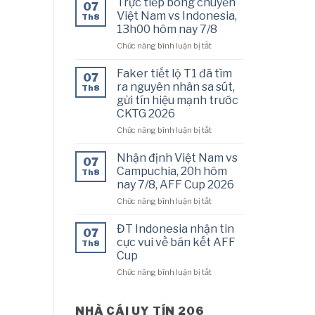
Trực tiếp bóng chuyền
07
Hẹn
gặp
Việt Nam vs Indonesia,
Th8
Giải
bất
13h00 hôm nay 7/8
Trí
lợi
ở
Chức năng bình luận bị tắt
Trực
lớn
Trực
Tuyến
tiếp
Uy
Faker tiết lộ T1 đã tìm
07
bóng
Tín
ra nguyên nhân sa sút,
Th8
chuyền
Hàng
gửi tín hiệu mạnh trước
Việt
Đầu
CKTG 2026
Nam
Năm
vs
2026
ở
Chức năng bình luận bị tắt
Indonesia,
Faker
13h00
tiết
Nhận định Việt Nam vs
07
hôm
lộ
Campuchia, 20h hôm
Th8
nay
T1
nay 7/8, AFF Cup 2026
7/8
đã
ở
Chức năng bình luận bị tắt
tìm
Nhận
ra
định
nguyên
ĐT Indonesia nhận tin
07
Việt
nhân
cực vui về bán kết AFF
Th8
Nam
sa
Cup
vs
sút,
ở
Chức năng bình luận bị tắt
Campuchia,
gửi
ĐT
20h
tín
Indonesia
hôm
hiệu
nhận
nay
mạnh
NHÀ CÁI UY TÍN 206