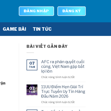
ĐĂNG NHẬP
ĐĂNG KÝ
GAME BÀI
TIN TỨC
BÀI VIẾT GẦN ĐÂY
AFC ra phán quyết cuối
07
cùng, Việt Nam gặp bất
Th8
lợi lớn
ở
Chức năng bình luận bị tắt
AFC
rận
ra
11UU Điểm Hẹn Giải Trí
07
phán
Trực Tuyến Uy Tín Hàng
Th8
quyết
Đầu Năm 2026
cuối
ở
Chức năng bình luận bị tắt
cùng,
11UU
Việt
Điểm
Nam