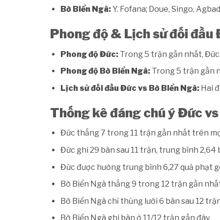
Bờ Biển Ngà:
Y. Fofana; Doue, Singo, Agbad
Phong độ & Lịch sử đối đầu 
Phong độ Đức:
Trong 5 trận gần nhất, Đức 
Phong độ Bờ Biển Ngà:
Trong 5 trận gần n
Lịch sử đối đầu Đức vs Bờ Biển Ngà:
Hai đ
Thống kê đáng chú ý Đức vs
Đức thắng 7 trong 11 trận gần nhất trên mọ
Đức ghi 29 bàn sau 11 trận, trung bình 2,64 
Đức được hưởng trung bình 6,27 quả phạt g
Bờ Biển Ngà thắng 9 trong 12 trận gần nhất
Bờ Biển Ngà chỉ thủng lưới 6 bàn sau 12 trận
Bờ Biển Ngà ghi bàn ở 11/12 trận gần đây.