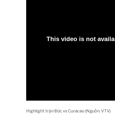
Highlight trận Đức vs Curacao (Nguồn: VTV)