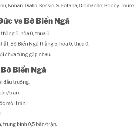
ou, Konan; Diallo, Kessie, S. Fofana, Diomande; Bonny, Toure
Đức vs Bờ Biển Ngà
thắng 5, hòa 0, thua 0.
hất, Bờ Biển Ngà thắng 5, hòa 0, thua 0.
ội chưa từng gặp nhau.
 Bờ Biển Ngà
i đấu trường.
bàn/trận.
óc mỗi trận.
.
, trung bình 0,5 bàn/trận.