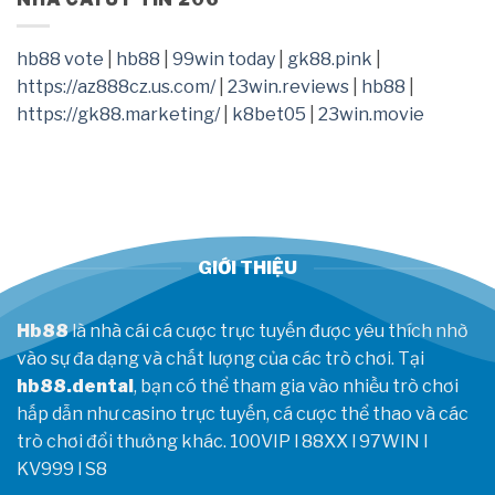
T1
13h00
đã
hôm
tìm
nay
hb88 vote
|
hb88
|
99win today
|
gk88.pink
|
ra
7/8
https://az888cz.us.com/
|
23win.reviews
|
hb88
|
nguyên
nhân
https://gk88.marketing/
|
k8bet05
|
23win.movie
sa
sút,
gửi
tín
hiệu
mạnh
trước
CKTG
GIỚI THIỆU
2026
Hb88
là nhà cái cá cược trực tuyến được yêu thích nhờ
vào sự đa dạng và chất lượng của các trò chơi. Tại
hb88.dental
, bạn có thể tham gia vào nhiều trò chơi
hấp dẫn như casino trực tuyến, cá cược thể thao và các
trò chơi đổi thưởng khác.
100VIP
l
88XX
l
97WIN
l
KV999
l
S8