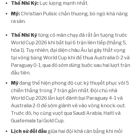
Thổ Nhĩ Kỳ:
Lực lượng mạnh nhất.
Mỹ:
Christian Pulisic chấn thương, bỏ ngỏ khả năng
ra sân.
Thổ Nhĩ Kỳ
từng có màn chạy đà rất ấn tượng trước
World Cup 2026 khi bất bại 6 trận liên tiếp (thắng 5,
hòa 1). Tuy nhiên, đại diện châu Âu lại gây thất vọng
tại vòng bảng World Cup khi để thua Australia 0-2 và
Paraguay 0-1, qua đó sớm dừng bước sau hai lượt trận
đầu tiên.
Mỹ
đang thể hiện phong độ cực kỳ thuyết phục với 5
chiến thắng trong 7 trận gần nhất. Đội chủ nhà
World Cup 2026 lần lượt đánh bại Paraguay 4-1 và
Australia 2-0 để sớm giành vé vào vòng knock-out.
Trước đó, họ cũng vượt qua Saudi Arabia, Haiti và
Guatemala tại Gold Cup.
Lịch sử đối đầu
giữa hai đội khá cân bằng khi mỗi