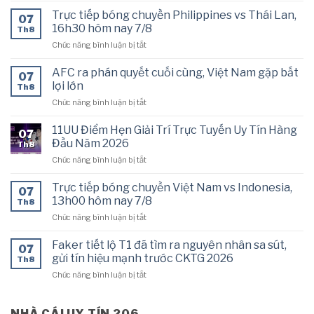
trực
Trực tiếp bóng chuyền Philippines vs Thái Lan,
07
tiếp
16h30 hôm nay 7/8
Th8
bóng
ở
Chức năng bình luận bị tắt
đá
Trực
AFF
tiếp
Cup
AFC ra phán quyết cuối cùng, Việt Nam gặp bất
07
bóng
2026
lợi lớn
Th8
chuyền
hôm
ở
Chức năng bình luận bị tắt
Philippines
nay
AFC
vs
7/8
ra
Thái
11UU Điểm Hẹn Giải Trí Trực Tuyến Uy Tín Hàng
07
phán
Lan,
Đầu Năm 2026
Th8
quyết
16h30
ở
Chức năng bình luận bị tắt
cuối
hôm
11UU
cùng,
nay
Điểm
Việt
Trực tiếp bóng chuyền Việt Nam vs Indonesia,
7/8
07
Hẹn
Nam
13h00 hôm nay 7/8
Th8
Giải
gặp
ở
Chức năng bình luận bị tắt
Trí
bất
Trực
Trực
lợi
tiếp
Tuyến
Faker tiết lộ T1 đã tìm ra nguyên nhân sa sút,
lớn
07
bóng
Uy
gửi tín hiệu mạnh trước CKTG 2026
Th8
chuyền
Tín
ở
Chức năng bình luận bị tắt
Việt
Hàng
Faker
Nam
Đầu
tiết
vs
Năm
lộ
NHÀ CÁI UY TÍN 206
Indonesia,
2026