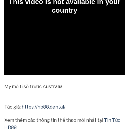
Mỹ mở tỉ số trước Australia
Tác giả:
https://hb88.dental/
Xem thêm các thông tin thể thao mới nhất tại
Tin Tức
HB88