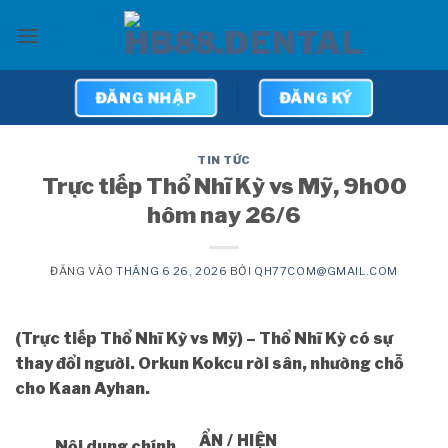
Bỏ
qua
nội
dung
ĐĂNG NHẬP
ĐĂNG KÝ
TIN TỨC
Trực tiếp Thổ Nhĩ Kỳ vs Mỹ, 9h00
hôm nay 26/6
ĐĂNG VÀO
THÁNG 6 26, 2026
BỞI
QH77COM@GMAIL.COM
(Trực tiếp Thổ Nhĩ Kỳ vs Mỹ) – Thổ Nhĩ Kỳ có sự
thay đổi người. Orkun Kokcu rời sân, nhường chỗ
cho Kaan Ayhan.
ẨN / HIỆN
Nội dung chính