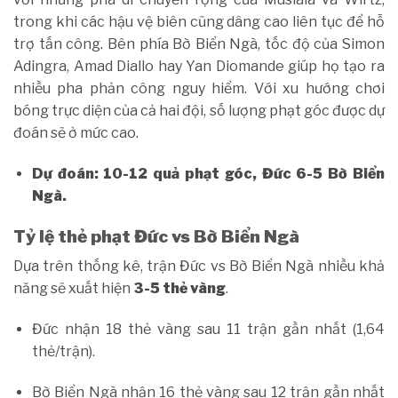
trong khi các hậu vệ biên cũng dâng cao liên tục để hỗ
trợ tấn công. Bên phía Bờ Biển Ngà, tốc độ của Simon
Adingra, Amad Diallo hay Yan Diomande giúp họ tạo ra
nhiều pha phản công nguy hiểm. Với xu hướng chơi
bóng trực diện của cả hai đội, số lượng phạt góc được dự
đoán sẽ ở mức cao.
Dự đoán: 10-12 quả phạt góc, Đức 6-5 Bờ Biển
Ngà.
Tỷ lệ thẻ phạt Đức vs Bờ Biển Ngà
Dựa trên thống kê, trận Đức vs Bờ Biển Ngà nhiều khả
năng sẽ xuất hiện
3-5 thẻ vàng
.
Đức nhận 18 thẻ vàng sau 11 trận gần nhất (1,64
thẻ/trận).
Bờ Biển Ngà nhận 16 thẻ vàng sau 12 trận gần nhất