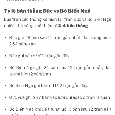
Tỷ lệ bàn thắng Đức vs Bờ Biển Ngà
Dựa trên các thống kê hiện tại, trận Đức vs Bờ Biển Ngà
nhiều khả năng xuất hiện từ
2-4 bàn thắng
.
Đức ghi 29 bàn sau 11 trận gần nhất, đạt trung bình
2,64 bàn/trận.
Đức ghi bàn ở 9/11 trận gần đây.
Bờ Biển Ngà ghi 24 bàn sau 12 trận gần nhất, đạt
trung bình 2 bàn/trận.
Bờ Biển Ngà ghi bàn ở 11/12 trận gần đây.
Đức vừa ghi tới 7 bàn vào lưới Curaçao ở trận ra quân.
Bờ Biển Ngà chỉ để thủng lưới 6 bàn sau 12 trận gần