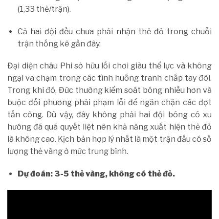
(1,33 thẻ/trận).
Cả hai đội đều chưa phải nhận thẻ đỏ trong chuỗi
trận thống kê gần đây.
Đại diện châu Phi sở hữu lối chơi giàu thể lực và không
ngại va chạm trong các tình huống tranh chấp tay đôi.
Trong khi đó, Đức thường kiểm soát bóng nhiều hơn và
buộc đối phương phải phạm lỗi để ngăn chặn các đợt
tấn công. Dù vậy, đây không phải hai đội bóng có xu
hướng đá quá quyết liệt nên khả năng xuất hiện thẻ đỏ
là không cao. Kịch bản hợp lý nhất là một trận đấu có số
lượng thẻ vàng ở mức trung bình.
Dự đoán: 3-5 thẻ vàng, không có thẻ đỏ.