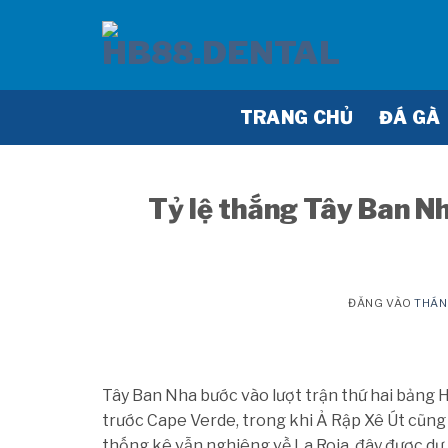
Bỏ
qua
nội
dung
TRANG CHỦ
ĐÁ GÀ
Tỷ lệ thắng Tây Ban Nh
ĐĂNG VÀO
THÁN
Tây Ban Nha bước vào lượt trận thứ hai bảng 
trước Cape Verde, trong khi Ả Rập Xê Út cũng 
thống kê vẫn nghiêng về La Roja, đây được dự 