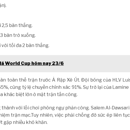
ận).
 2,5 bàn thắng.
3 bàn trở xuống.
với tối đa 2 bàn thắng.
đá World Cup hôm nay 23/6
n toàn thế trận trước Ả Rập Xê Út. Đội bóng của HLV Luis
65%, cùng tỷ lệ chuyền chính xác 91%. Sự trở lại của Lamin
a khác biệt lớn ở mặt trận tấn công.
ng thành với lối chơi phòng ngự phản công. Salem Al-Dawsari
iệm trận mạc.Tuy nhiên, việc phải chống đỡ sức ép liên tục
t gặp nhiều khó khăn.