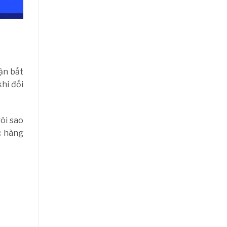
ận bất
khi đối
gôi sao
ớc hàng