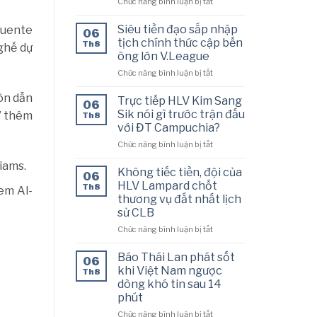
ở
Chức năng bình luận bị tắt
mặt
Chiếc
Real
Rolls-
Siêu tiền đạo sắp nhập
Fuente
06
trong
Royce
tịch chính thức cập bến
Th8
ghế dự
cuộc
Phantom
ông lớn V.League
đua
được
bom
ở
Chức năng bình luận bị tắt
Mai
tấn
Siêu
Phương
tiền
còn dẫn
Thúy
Trực tiếp HLV Kim Sang
06
đạo
chia
Sik nói gì trước trận đấu
” thêm
Th8
sắp
sẻ
với ĐT Campuchia?
nhập
đặc
ở
Chức năng bình luận bị tắt
tịch
biệt
Trực
chính
cỡ
liams.
tiếp
thức
nào?
Không tiếc tiền, đội của
06
HLV
cập
HLV Lampard chốt
Th8
lem Al-
Kim
bến
thương vụ đắt nhất lịch
Sang
ông
sử CLB
Sik
lớn
nói
V.League
ở
Chức năng bình luận bị tắt
gì
Không
trước
tiếc
Báo Thái Lan phát sốt
06
trận
tiền,
khi Việt Nam ngược
Th8
đấu
đội
dòng khó tin sau 14
với
của
phút
ĐT
HLV
Campuchia?
Lampard
ở
Chức năng bình luận bị tắt