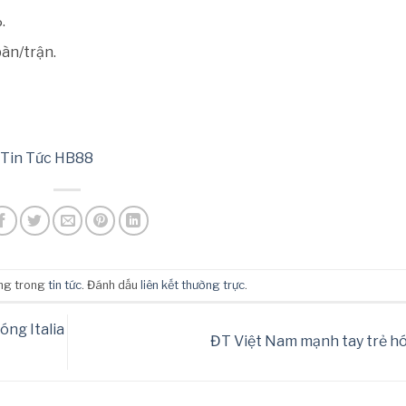
.
bàn/trận.
Tin Tức HB88
ăng trong
tin tức
. Đánh dấu
liên kết thường trực
.
óng Italia
ĐT Việt Nam mạnh tay trẻ h