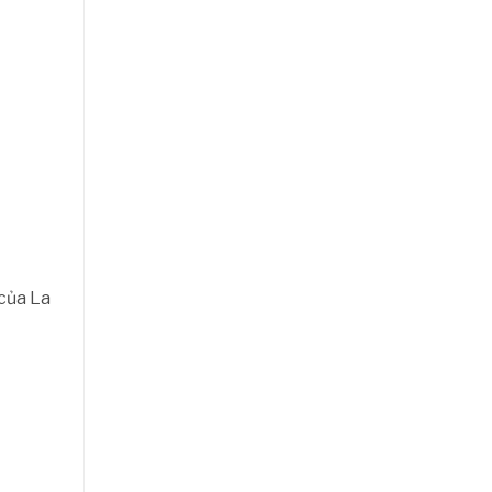
 của La