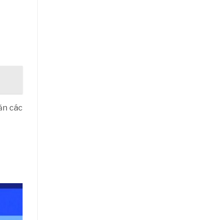
ăn các