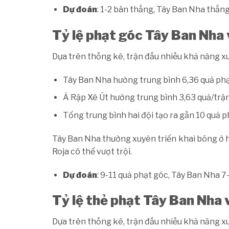
Dự đoán
: 1-2 bàn thắng, Tây Ban Nha thắng
Tỷ lệ phạt góc Tây Ban Nha 
Dựa trên thống kê, trận đấu nhiều khả năng xu
Tây Ban Nha hưởng trung bình 6,36 quả phạ
Ả Rập Xê Út hưởng trung bình 3,63 quả/trận
Tổng trung bình hai đội tạo ra gần 10 quả p
Tây Ban Nha thường xuyên triển khai bóng ở ha
Roja có thể vượt trội.
Dự đoán
: 9-11 quả phạt góc, Tây Ban Nha 7
Tỷ lệ thẻ phạt Tây Ban Nha 
Dựa trên thống kê, trận đấu nhiều khả năng xu