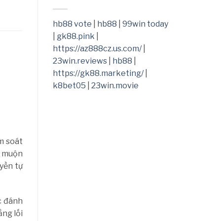
nay
T1
7/8
đã
tìm
hb88 vote
|
hb88
|
99win today
ra
|
gk88.pink
|
nguyên
nhân
https://az888cz.us.com/
|
sa
23win.reviews
|
hb88
|
sút,
gửi
https://gk88.marketing/
|
tín
k8bet05
|
23win.movie
hiệu
mạnh
trước
CKTG
2026
ểm soát
g muộn
yền tự
c đánh
ng lối