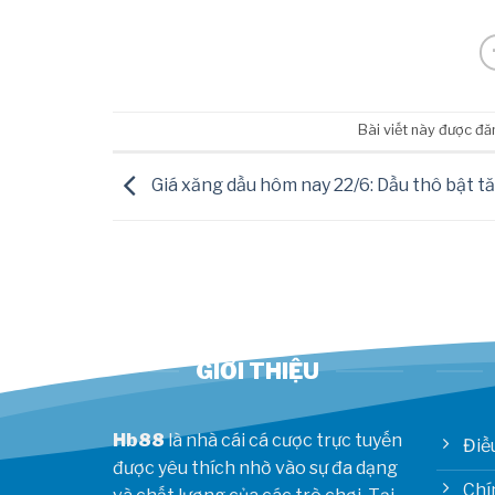
Bài viết này được đ
Giá xăng dầu hôm nay 22/6: Dầu thô bật t
GIỚI THIỆU
Hb88
là nhà cái cá cược trực tuyến
Điề
được yêu thích nhờ vào sự đa dạng
Chí