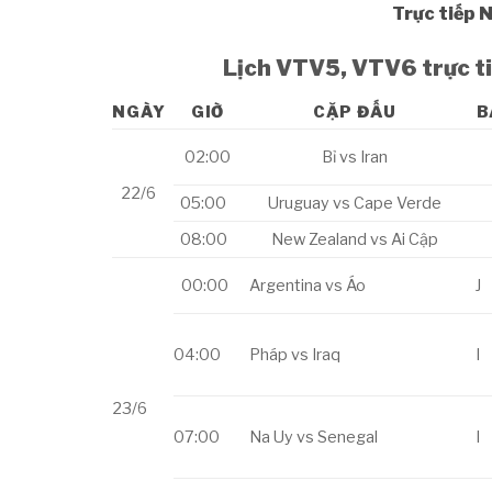
Trực tiếp N
Lịch VTV5, VTV6 trực t
NGÀY
GIỜ
CẶP ĐẤU
B
02:00
Bỉ vs Iran
22/6
05:00
Uruguay vs Cape Verde
08:00
New Zealand vs Ai Cập
00:00
Argentina vs Áo
J
04:00
Pháp vs Iraq
I
23/6
07:00
Na Uy vs Senegal
I