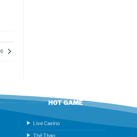
06
HOT GAME
Live Casino
Thể Thao