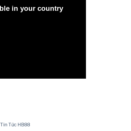
Tin Tức HB88