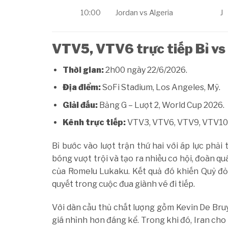
10:00
Jordan vs Algeria
J
VTV5, VTV6 trực tiếp Bỉ vs 
Thời gian:
2h00 ngày 22/6/2026.
Địa điểm:
SoFi Stadium, Los Angeles, Mỹ.
Giải đấu:
Bảng G – Lượt 2, World Cup 2026.
Kênh trực tiếp:
VTV3, VTV6, VTV9, VTV10
Bỉ bước vào lượt trận thứ hai với áp lực phải
bóng vượt trội và tạo ra nhiều cơ hội, đoàn 
của Romelu Lukaku. Kết quả đó khiến Quỷ đỏ
quyết trong cuộc đua giành vé đi tiếp.
Với dàn cầu thủ chất lượng gồm Kevin De Bru
giá nhỉnh hơn đáng kể. Trong khi đó, Iran ch