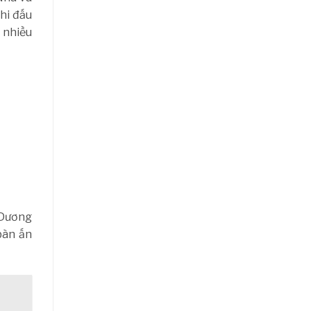
thi đấu
 nhiều
 Dương
bàn ấn