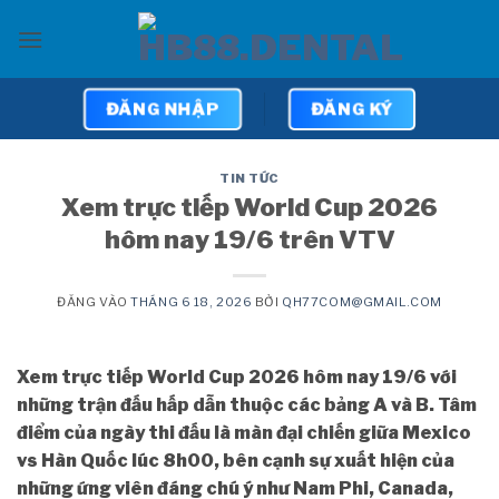
Bỏ
qua
nội
dung
ĐĂNG NHẬP
ĐĂNG KÝ
TIN TỨC
Xem trực tiếp World Cup 2026
hôm nay 19/6 trên VTV
ĐĂNG VÀO
THÁNG 6 18, 2026
BỞI
QH77COM@GMAIL.COM
Xem trực tiếp World Cup 2026 hôm nay 19/6 với
những trận đấu hấp dẫn thuộc các bảng A và B. Tâm
điểm của ngày thi đấu là màn đại chiến giữa Mexico
vs Hàn Quốc lúc 8h00, bên cạnh sự xuất hiện của
những ứng viên đáng chú ý như Nam Phi, Canada,