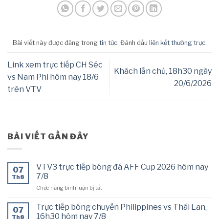
Bài viết này được đăng trong
tin tức
. Đánh dấu
liên kết thường trực
.
Link xem trực tiếp CH Séc
Khách lấn chủ, 18h30 ngày
vs Nam Phi hôm nay 18/6
20/6/2026
trên VTV
BÀI VIẾT GẦN ĐÂY
VTV3 trực tiếp bóng đá AFF Cup 2026 hôm nay
07
7/8
Th8
ở
Chức năng bình luận bị tắt
VTV3
trực
Trực tiếp bóng chuyền Philippines vs Thái Lan,
07
tiếp
16h30 hôm nay 7/8
Th8