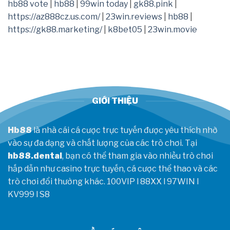
nay
hb88 vote
|
hb88
|
99win today
|
gk88.pink
|
ra
7/8
https://az888cz.us.com/
|
23win.reviews
|
hb88
|
nguyên
nhân
https://gk88.marketing/
|
k8bet05
|
23win.movie
sa
sút,
gửi
tín
hiệu
mạnh
trước
CKTG
GIỚI THIỆU
2026
Hb88
là nhà cái cá cược trực tuyến được yêu thích nhờ
vào sự đa dạng và chất lượng của các trò chơi. Tại
hb88.dental
, bạn có thể tham gia vào nhiều trò chơi
hấp dẫn như casino trực tuyến, cá cược thể thao và các
trò chơi đổi thưởng khác.
100VIP
l
88XX
l
97WIN
l
KV999
l
S8