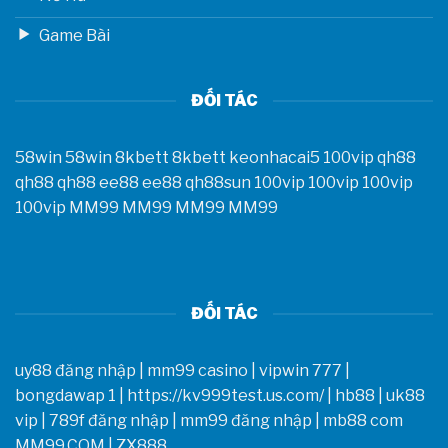
Game Bài
ĐỐI TÁC
58win
58win
8kbett
8kbett
keonhacai5
100vip
qh88
qh88
qh88
ee88
ee88
qh88sun
100vip
100vip
100vip
100vip
MM99
MM99
MM99
MM99
ĐỐI TÁC
uy88 đăng nhập
|
mm99 casino
|
vipwin 777
|
bongdawap 1
|
https://kv999test.us.com/
|
hb88
|
uk88
vip
|
789f đăng nhập
|
mm99 đăng nhập
|
mb88 com
MM99.COM
|
ZX888