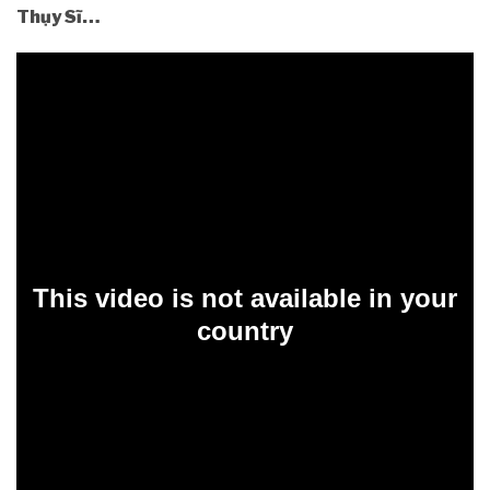
Thụy Sĩ…