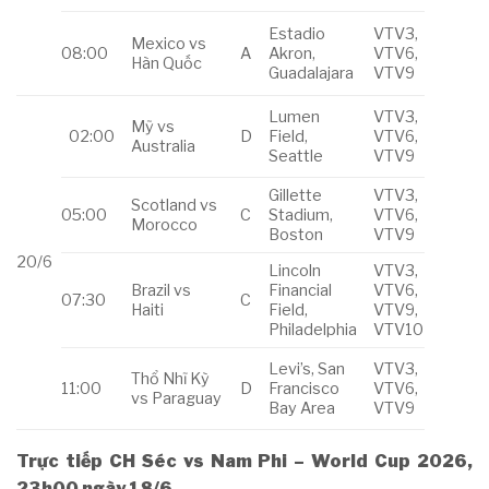
Estadio
VTV3,
Mexico vs
08:00
A
Akron,
VTV6,
Hàn Quốc
Guadalajara
VTV9
Lumen
VTV3,
Mỹ vs
02:00
D
Field,
VTV6,
Australia
Seattle
VTV9
Gillette
VTV3,
Scotland vs
05:00
C
Stadium,
VTV6,
Morocco
Boston
VTV9
20/6
Lincoln
VTV3,
Brazil vs
Financial
VTV6,
07:30
C
Haiti
Field,
VTV9,
Philadelphia
VTV10
Levi’s, San
VTV3,
Thổ Nhĩ Kỳ
11:00
D
Francisco
VTV6,
vs Paraguay
Bay Area
VTV9
Trực tiếp CH Séc vs Nam Phi – World Cup 2026,
23h00 ngày 18/6