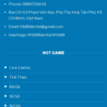
Phone: 0889756645
Địa Chỉ: 63 Phạm Văn Xảo, Phú Thọ Hoà, Tân Phú, Hồ
Chí Minh, Việt Nam
Email: Hb88dental@gmail.com
Hashtags: #Hb88dental #Hb88
HOT GAME
Live Casino
Thể Thao
Đá Gà
Xổ Số
Nổ Hũ