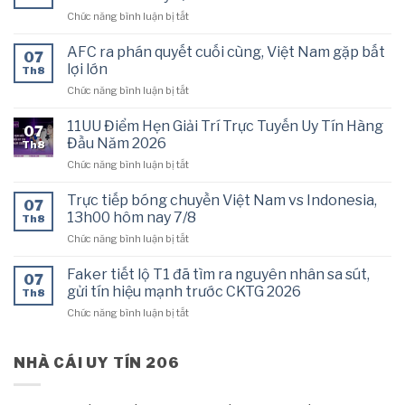
bóng
ở
Chức năng bình luận bị tắt
đá
Trực
AFF
tiếp
Cup
AFC ra phán quyết cuối cùng, Việt Nam gặp bất
07
bóng
2026
lợi lớn
Th8
chuyền
hôm
ở
Chức năng bình luận bị tắt
Philippines
nay
AFC
vs
7/8
ra
Thái
11UU Điểm Hẹn Giải Trí Trực Tuyến Uy Tín Hàng
07
phán
Lan,
Đầu Năm 2026
Th8
quyết
16h30
ở
Chức năng bình luận bị tắt
cuối
hôm
11UU
cùng,
nay
Điểm
Việt
Trực tiếp bóng chuyền Việt Nam vs Indonesia,
7/8
07
Hẹn
Nam
13h00 hôm nay 7/8
Th8
Giải
gặp
ở
Chức năng bình luận bị tắt
Trí
bất
Trực
Trực
lợi
tiếp
Tuyến
Faker tiết lộ T1 đã tìm ra nguyên nhân sa sút,
lớn
07
bóng
Uy
gửi tín hiệu mạnh trước CKTG 2026
Th8
chuyền
Tín
ở
Chức năng bình luận bị tắt
Việt
Hàng
Faker
Nam
Đầu
tiết
vs
Năm
lộ
NHÀ CÁI UY TÍN 206
Indonesia,
2026
T1
13h00
đã
hôm
tìm