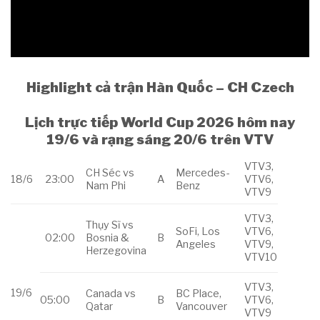
Highlight cả trận Hàn Quốc – CH Czech
Lịch trực tiếp World Cup 2026 hôm nay
19/6 và rạng sáng 20/6 trên VTV
VTV3,
CH Séc vs
Mercedes-
18/6
23:00
A
VTV6,
Nam Phi
Benz
VTV9
VTV3,
Thụy Sĩ vs
SoFi, Los
VTV6,
02:00
Bosnia &
B
Angeles
VTV9,
Herzegovina
VTV10
VTV3,
19/6
Canada vs
BC Place,
05:00
B
VTV6,
Qatar
Vancouver
VTV9