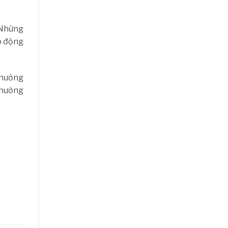
. Những
o động
thưởng
 thưởng