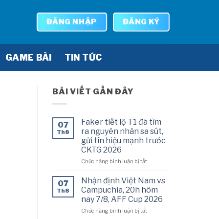
ĐĂNG NHẬP
ĐĂNG KÝ
GAME BÀI
TIN TỨC
BÀI VIẾT GẦN ĐÂY
Faker tiết lộ T1 đã tìm
07
ra nguyên nhân sa sút,
Th8
gửi tín hiệu mạnh trước
CKTG 2026
ở
Chức năng bình luận bị tắt
Faker
tiết
Nhận định Việt Nam vs
07
lộ
Campuchia, 20h hôm
Th8
T1
nay 7/8, AFF Cup 2026
đã
ở
Chức năng bình luận bị tắt
tìm
Nhận
ra