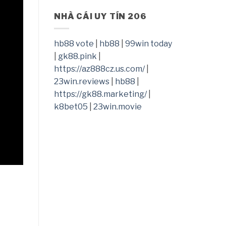
bất
ngờ
ngờ
trận
NHÀ CÁI UY TÍN 206
chọn
gặp
Barca,
Việt
Real
Nam
hb88 vote
|
hb88
|
99win today
Madrid
ở
|
gk88.pink
|
chết
AFF
lặng
Cup
https://az888cz.us.com/
|
phút
23win.reviews
|
hb88
|
chót
https://gk88.marketing/
|
k8bet05
|
23win.movie