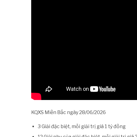
KQXS Miền Bắc ngày 28/06/2026
3 Giải đặc biệt, mỗi giải trị giá 1 tỷ đồng
12 Giải phụ của giải đặc biệt, mỗi giải trị giá