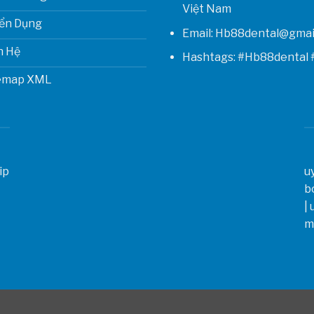
Việt Nam
ển Dụng
Email: Hb88dental@gmai
n Hệ
Hashtags: #Hb88dental
emap XML
ip
u
b
|
m