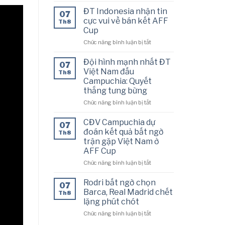
định
nguyên
ĐT Indonesia nhận tin
07
Việt
nhân
cực vui về bán kết AFF
Th8
Nam
sa
Cup
vs
sút,
ở
Chức năng bình luận bị tắt
Campuchia,
gửi
ĐT
20h
tín
Indonesia
hôm
hiệu
Đội hình mạnh nhất ĐT
07
nhận
nay
mạnh
Việt Nam đấu
Th8
tin
7/8,
trước
Campuchia: Quyết
cực
AFF
CKTG
thắng tưng bừng
vui
Cup
2026
về
2026
ở
Chức năng bình luận bị tắt
bán
Đội
kết
hình
CĐV Campuchia dự
07
AFF
mạnh
đoán kết quả bất ngờ
Th8
Cup
nhất
trận gặp Việt Nam ở
ĐT
AFF Cup
Việt
Nam
ở
Chức năng bình luận bị tắt
đấu
CĐV
Campuchia:
Campuchia
Rodri bất ngờ chọn
07
Quyết
dự
Barca, Real Madrid chết
Th8
thắng
đoán
lặng phút chót
tưng
kết
bừng
ở
Chức năng bình luận bị tắt
quả
Rodri
bất