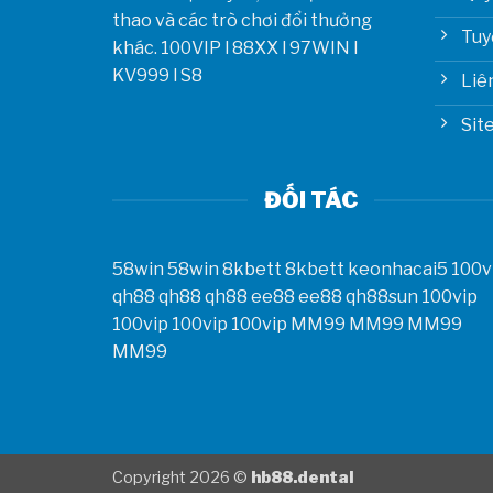
thao và các trò chơi đổi thưởng
Tuy
khác.
100VIP
l
88XX
l
97WIN
l
KV999
l
S8
Liê
Sit
ĐỐI TÁC
58win
58win
8kbett
8kbett
keonhacai5
100v
qh88
qh88
qh88
ee88
ee88
qh88sun
100vip
100vip
100vip
100vip
MM99
MM99
MM99
MM99
Copyright 2026 ©
hb88.dental