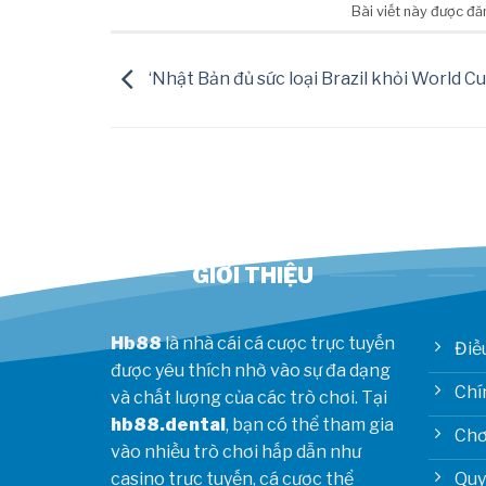
Bài viết này được đ
‘Nhật Bản đủ sức loại Brazil khỏi World C
GIỚI THIỆU
Hb88
là nhà cái cá cược trực tuyến
Điề
được yêu thích nhờ vào sự đa dạng
Chí
và chất lượng của các trò chơi. Tại
hb88.dental
, bạn có thể tham gia
Chơ
vào nhiều trò chơi hấp dẫn như
Quy
casino trực tuyến, cá cược thể