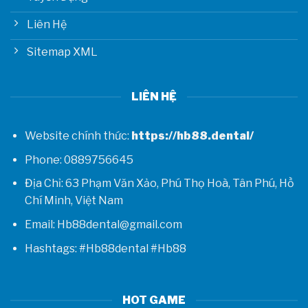
Liên Hệ
Sitemap XML
LIÊN HỆ
Website chính thức:
https://hb88.dental/
Phone: 0889756645
Địa Chỉ: 63 Phạm Văn Xảo, Phú Thọ Hoà, Tân Phú, Hồ
Chí Minh, Việt Nam
Email: Hb88dental@gmail.com
Hashtags: #Hb88dental #Hb88
HOT GAME