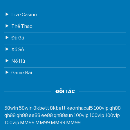
Live Casino
Thể Thao
Đá Gà
Xổ Số
Nổ Hũ
Game Bài
ĐỐI TÁC
58win
58win
8kbett
8kbett
keonhacai5
100vip
qh88
qh88
qh88
ee88
ee88
qh88sun
100vip
100vip
100vip
100vip
MM99
MM99
MM99
MM99