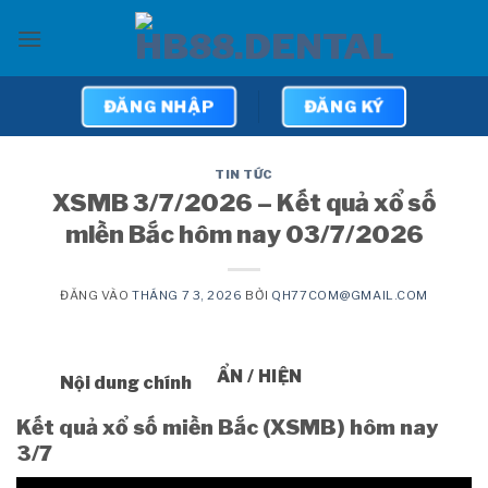
Bỏ
qua
nội
dung
ĐĂNG NHẬP
ĐĂNG KÝ
TIN TỨC
XSMB 3/7/2026 – Kết quả xổ số
miền Bắc hôm nay 03/7/2026
ĐĂNG VÀO
THÁNG 7 3, 2026
BỞI
QH77COM@GMAIL.COM
ẨN / HIỆN
Nội dung chính
Kết quả xổ số miền Bắc (XSMB) hôm nay
3/7