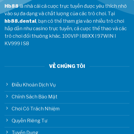
Hb88
là nhà cái cá cược trực tuyến được yêu thích nhờ
vào sự đa dạng và chất lượng của các trò chơi. Tại
hb88.dental
, bạn có thể tham gia vào nhiều trò chơi
hấp dẫn như casino trực tuyến, cá cược thể thao và các
trò chơi đổi thưởng khác.
100VIP
l
88XX
l
97WIN
l
KV999
l
S8
VỀ CHÚNG TÔI
Điều Khoản Dịch Vụ
Chính Sách Bảo Mật
Chơi Có Trách Nhiệm
Quyền Riêng Tư
Tuyển Dụng