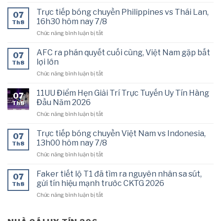
VTV3
trực
Trực tiếp bóng chuyền Philippines vs Thái Lan,
07
tiếp
16h30 hôm nay 7/8
Th8
bóng
ở
Chức năng bình luận bị tắt
đá
Trực
AFF
tiếp
Cup
AFC ra phán quyết cuối cùng, Việt Nam gặp bất
07
bóng
2026
lợi lớn
Th8
chuyền
hôm
ở
Chức năng bình luận bị tắt
Philippines
nay
AFC
vs
7/8
ra
Thái
11UU Điểm Hẹn Giải Trí Trực Tuyến Uy Tín Hàng
07
phán
Lan,
Đầu Năm 2026
Th8
quyết
16h30
ở
Chức năng bình luận bị tắt
cuối
hôm
11UU
cùng,
nay
Điểm
Việt
Trực tiếp bóng chuyền Việt Nam vs Indonesia,
7/8
07
Hẹn
Nam
13h00 hôm nay 7/8
Th8
Giải
gặp
ở
Chức năng bình luận bị tắt
Trí
bất
Trực
Trực
lợi
tiếp
Tuyến
Faker tiết lộ T1 đã tìm ra nguyên nhân sa sút,
lớn
07
bóng
Uy
gửi tín hiệu mạnh trước CKTG 2026
Th8
chuyền
Tín
ở
Chức năng bình luận bị tắt
Việt
Hàng
Faker
Nam
Đầu
tiết
vs
Năm
lộ