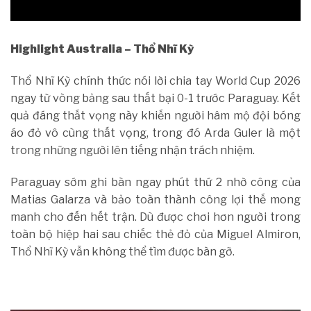
Highlight Australia – Thổ Nhĩ Kỳ
Thổ Nhĩ Kỳ chính thức nói lời chia tay World Cup 2026
ngay từ vòng bảng sau thất bại 0-1 trước Paraguay. Kết
quả đáng thất vọng này khiến người hâm mộ đội bóng
áo đỏ vô cùng thất vọng, trong đó Arda Guler là một
trong những người lên tiếng nhận trách nhiệm.
Paraguay sớm ghi bàn ngay phút thứ 2 nhờ công của
Matias Galarza và bảo toàn thành công lợi thế mong
manh cho đến hết trận. Dù được chơi hơn người trong
toàn bộ hiệp hai sau chiếc thẻ đỏ của Miguel Almiron,
Thổ Nhĩ Kỳ vẫn không thể tìm được bàn gỡ.