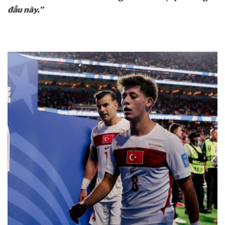
đấu này.”