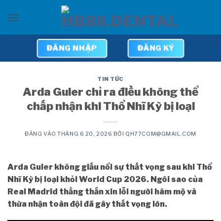
Bỏ
qua
nội
dung
ĐĂNG NHẬP
ĐĂNG KÝ
TIN TỨC
Arda Guler chỉ ra điều không thể
chấp nhận khi Thổ Nhĩ Kỳ bị loại
ĐĂNG VÀO
THÁNG 6 20, 2026
BỞI
QH77COM@GMAIL.COM
Arda Guler không giấu nổi sự thất vọng sau khi Thổ
Nhĩ Kỳ bị loại khỏi World Cup 2026. Ngôi sao của
Real Madrid thẳng thắn xin lỗi người hâm mộ và
thừa nhận toàn đội đã gây thất vọng lớn.