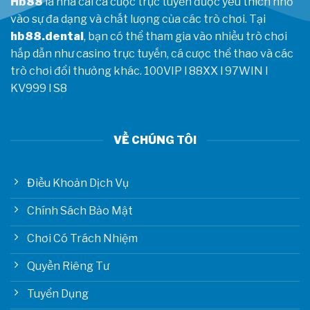
Hb88
là nhà cái cá cược trực tuyến được yêu thích nhờ
vào sự đa dạng và chất lượng của các trò chơi. Tại
hb88.dental
, bạn có thể tham gia vào nhiều trò chơi
hấp dẫn như casino trực tuyến, cá cược thể thao và các
trò chơi đổi thưởng khác.
100VIP
l
88XX
l
97WIN
l
KV999
l
S8
VỀ CHÚNG TÔI
Điều Khoản Dịch Vụ
Chính Sách Bảo Mật
Chơi Có Trách Nhiệm
Quyền Riêng Tư
Tuyển Dụng