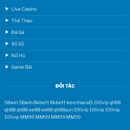
Live Casino
Thể Thao
Đá Gà
Xổ Số
Nổ Hũ
Game Bài
ĐỐI TÁC
58win
58win
8kbett
8kbett
keonhacai5
100vip
qh88
qh88
qh88
ee88
ee88
qh88sun
100vip
100vip
100vip
100vip
MM99
MM99
MM99
MM99