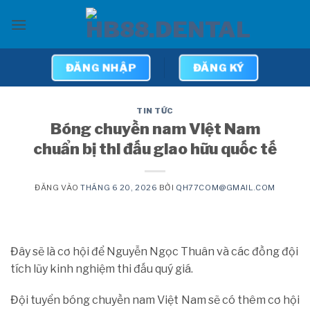
Bỏ
qua
nội
dung
ĐĂNG NHẬP
ĐĂNG KÝ
TIN TỨC
Bóng chuyền nam Việt Nam
chuẩn bị thi đấu giao hữu quốc tế
ĐĂNG VÀO
THÁNG 6 20, 2026
BỞI
QH77COM@GMAIL.COM
Đây sẽ là cơ hội để Nguyễn Ngọc Thuân và các đồng đội
tích lũy kinh nghiệm thi đấu quý giá.
Đội tuyển bóng chuyền nam Việt Nam sẽ có thêm cơ hội