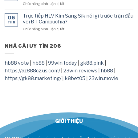
Nam
ở
Chức năng bình luận bị tắt
được
trong
Siêu
Mai
cuộc
tiền
Phương
Trực tiếp HLV Kim Sang Sik nói gì trước trận đấu
đua
06
đạo
Thúy
với ĐT Campuchia?
bom
Th8
sắp
chia
tấn
ở
Chức năng bình luận bị tắt
nhập
sẻ
Trực
tịch
đặc
tiếp
chính
biệt
HLV
NHÀ CÁI UY TÍN 206
thức
cỡ
Kim
cập
nào?
Sang
bến
Sik
ông
hb88 vote
|
hb88
|
99win today
|
gk88.pink
|
nói
lớn
https://az888cz.us.com/
|
23win.reviews
|
hb88
|
gì
V.League
trước
https://gk88.marketing/
|
k8bet05
|
23win.movie
trận
đấu
với
ĐT
Campuchia?
GIỚI THIỆU