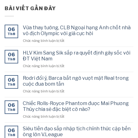
BÀI VIẾT GẦN ĐÂY
Vừa thay tướng, CLB Ngoại hạng Anh chốt nhà
06
vô địch Olympic với giá cực hời
Th8
ở
Chức năng bình luận bị tắt
Vừa
thay
HLV Kim Sang Sik sắp ra quyết định gây sốc với
06
tướng,
ĐT Việt Nam
Th8
CLB
ở
Chức năng bình luận bị tắt
Ngoại
HLV
hạng
Kim
Anh
Rodri đổi ý, Barca bất ngờ vượt mặt Real trong
06
Sang
chốt
cuộc đua bom tấn
Th8
Sik
nhà
ở
Chức năng bình luận bị tắt
sắp
vô
Rodri
ra
địch
đổi
quyết
Chiếc Rolls-Royce Phantom được Mai Phương
Olympic
06
ý,
định
Thúy chia sẻ đặc biệt cỡ nào?
với
Th8
Barca
gây
giá
ở
Chức năng bình luận bị tắt
bất
sốc
cực
Chiếc
ngờ
với
hời
Rolls-
vượt
Siêu tiền đạo sắp nhập tịch chính thức cập bến
ĐT
06
Royce
mặt
ông lớn V.League
Việt
Th8
Phantom
Real