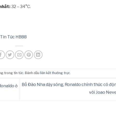
nhất:
32 – 34°C.
Tin Tức HB88
ăng trong
tin tức
. Đánh dấu
liên kết thường trực
.
Bồ Đào Nha dậy sóng, Ronaldo chính thức có độn
Ronaldo ở
với Joao Nev