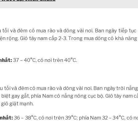
tối và đêm có mưa rào và dông vài nơi. Ban ngày tiếp tục 
iện rộng. Gió tây nam cấp 2-3. Trong mưa dông có khả năng 
nhất:
37 – 40°C, có nơi trên 40°C.
 tối và đêm có mưa rào và dông vài nơi. Ban ngày trời nắng
 biệt gay gắt, phía Nam có nắng nóng cục bộ. Gió tây nam c
 gió giật mạnh.
 nhất:
36 – 38°C, có nơi trên 39°C; phía Nam 32 – 34°C, có n