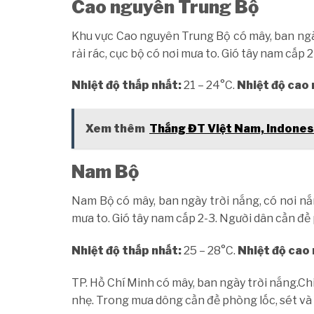
Cao nguyên Trung Bộ
Khu vực Cao nguyên Trung Bộ có mây, ban ngày
rải rác, cục bộ có nơi mưa to. Gió tây nam cấp 
Nhiệt độ thấp nhất:
21 – 24°C.
Nhiệt độ cao 
Xem thêm
Thắng ĐT Việt Nam, Indonesia
Nam Bộ
Nam Bộ có mây, ban ngày trời nắng, có nơi nắn
mưa to. Gió tây nam cấp 2-3. Người dân cần đề
Nhiệt độ thấp nhất:
25 – 28°C.
Nhiệt độ cao
TP. Hồ Chí Minh có mây, ban ngày trời nắng.Chi
nhẹ. Trong mưa dông cần đề phòng lốc, sét và 