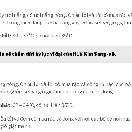
 trời nắng, có nơi nắng nóng. Chiều tối và tối có mưa rào v
2-3. Trong mưa dông có khả năng xảy ra lốc, sét và gió giật m
nhất:
30 – 33°C, có nơi trên 35°C.
 sẽ chấm dứt kỷ lục vĩ đại của HLV Kim Sang-sik
g nóng. Chiều tối và tối có mưa rào và dông rải rác, cục bộ
 phòng lốc, sét và gió giật mạnh trong các cơn dông.
 nhất:
32 – 34°C, có nơi trên 35°C.
ều tối và đêm có mưa rào và dông vài nơi, cục bộ có nơi mưa 
gió giật mạnh.