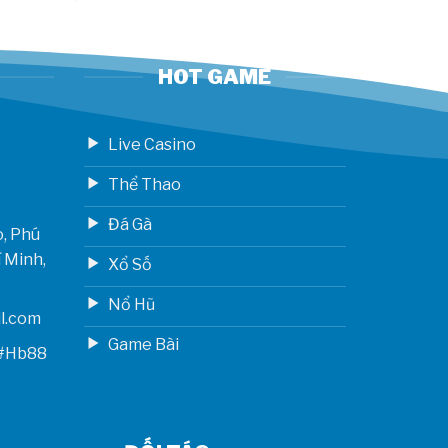
HOT GAME
Live Casino
Thể Thao
Đá Gà
o, Phú
 Minh,
Xổ Số
Nổ Hũ
l.com
Game Bài
 #Hb88