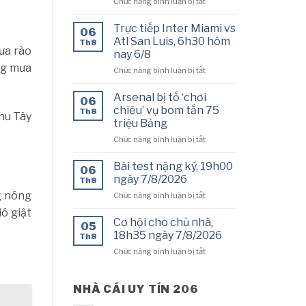
ở
Chức năng bình luận bị tắt
chốt
Báo
thương
Thái
Trực tiếp Inter Miami vs
06
vụ
Lan
Atl San Luis, 6h30 hôm
Th8
đắt
phát
mưa rào
nay 6/8
nhất
sốt
ng mưa
lịch
ở
Chức năng bình luận bị tắt
khi
sử
Trực
Việt
CLB
tiếp
Nam
Arsenal bị tố ‘chơi
06
Inter
ngược
chiêu’ vụ bom tấn 75
Th8
khu Tây
Miami
dòng
triệu Bảng
vs
khó
ở
Chức năng bình luận bị tắt
Atl
tin
Arsenal
San
sau
bị
Luis,
14
Bài test nặng ký, 19h00
06
tố
6h30
phút
ngày 7/8/2026
Th8
‘chơi
hôm
g nóng
ở
Chức năng bình luận bị tắt
chiêu’
nay
Bài
vụ
6/8
ó giật
test
bom
Cơ hội cho chủ nhà,
05
nặng
tấn
18h35 ngày 7/8/2026
Th8
ký,
75
ở
Chức năng bình luận bị tắt
19h00
triệu
Cơ
ngày
Bảng
hội
7/8/2026
cho
NHÀ CÁI UY TÍN 206
chủ