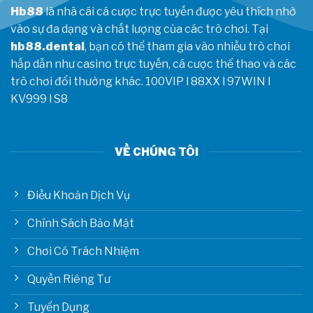
Hb88
là nhà cái cá cược trực tuyến được yêu thích nhờ
vào sự đa dạng và chất lượng của các trò chơi. Tại
hb88.dental
, bạn có thể tham gia vào nhiều trò chơi
hấp dẫn như casino trực tuyến, cá cược thể thao và các
trò chơi đổi thưởng khác.
100VIP
l
88XX
l
97WIN
l
KV999
l
S8
VỀ CHÚNG TÔI
Điều Khoản Dịch Vụ
Chính Sách Bảo Mật
Chơi Có Trách Nhiệm
Quyền Riêng Tư
Tuyển Dụng