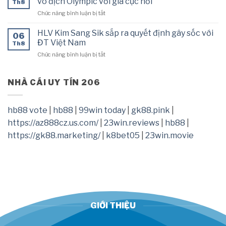
vô địch Olympic với giá cực hời
bừng
Th8
chọn
trận
ở
Chức năng bình luận bị tắt
Barca,
gặp
Vừa
Real
Việt
thay
Madrid
HLV Kim Sang Sik sắp ra quyết định gây sốc với
Nam
06
tướng,
chết
ĐT Việt Nam
ở
Th8
CLB
lặng
AFF
ở
Chức năng bình luận bị tắt
Ngoại
phút
Cup
HLV
hạng
chót
Kim
Anh
Sang
NHÀ CÁI UY TÍN 206
chốt
Sik
nhà
sắp
vô
ra
địch
hb88 vote
|
hb88
|
99win today
|
gk88.pink
|
quyết
Olympic
https://az888cz.us.com/
|
23win.reviews
|
hb88
|
định
với
gây
giá
https://gk88.marketing/
|
k8bet05
|
23win.movie
sốc
cực
với
hời
ĐT
Việt
Nam
GIỚI THIỆU