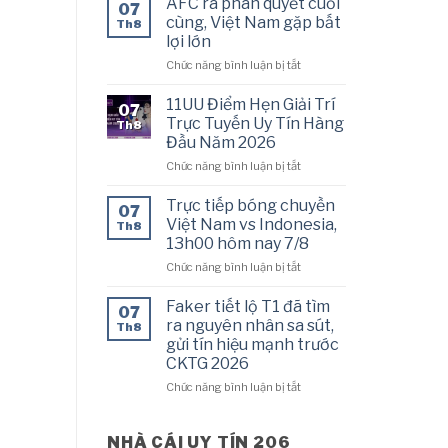
AFC ra phán quyết cuối
07
bóng
hôm
cùng, Việt Nam gặp bất
Th8
chuyền
nay
lợi lớn
Philippines
7/8
ở
Chức năng bình luận bị tắt
vs
AFC
Thái
ra
Lan,
11UU Điểm Hẹn Giải Trí
07
phán
16h30
Trực Tuyến Uy Tín Hàng
Th8
quyết
hôm
Đầu Năm 2026
cuối
nay
ở
Chức năng bình luận bị tắt
cùng,
7/8
11UU
Việt
Điểm
Nam
Trực tiếp bóng chuyền
07
Hẹn
gặp
Việt Nam vs Indonesia,
Th8
Giải
bất
13h00 hôm nay 7/8
Trí
lợi
ở
Chức năng bình luận bị tắt
Trực
lớn
Trực
Tuyến
tiếp
Uy
Faker tiết lộ T1 đã tìm
07
bóng
Tín
ra nguyên nhân sa sút,
Th8
chuyền
Hàng
gửi tín hiệu mạnh trước
Việt
Đầu
CKTG 2026
Nam
Năm
vs
2026
ở
Chức năng bình luận bị tắt
Indonesia,
Faker
13h00
tiết
hôm
lộ
NHÀ CÁI UY TÍN 206