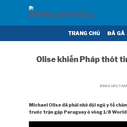
Bỏ
qua
nội
dung
TRANG CHỦ
ĐÁ GÀ
Olise khiến Pháp thót ti
ĐĂNG VÀO
THÁN
Michael Olise đã phải nhờ đội ngũ y tế chă
trước trận gặp Paraguay ở vòng 1/8 Worl