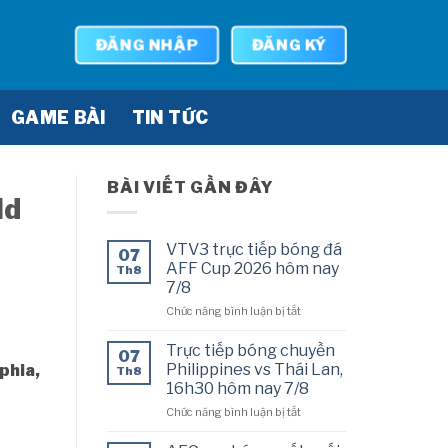
ĐĂNG NHẬP
ĐĂNG KÝ
GAME BÀI
TIN TỨC
BÀI VIẾT GẦN ĐÂY
ld
VTV3 trực tiếp bóng đá
07
AFF Cup 2026 hôm nay
Th8
7/8
ở
Chức năng bình luận bị tắt
VTV3
trực
Trực tiếp bóng chuyền
07
tiếp
Philippines vs Thái Lan,
phia,
Th8
bóng
16h30 hôm nay 7/8
đá
ở
Chức năng bình luận bị tắt
AFF
Trực
Cup
tiếp
2026