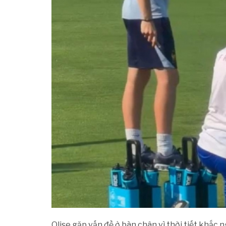
Olise gặp vấn đề ở bàn chân vì thời tiết khắc 