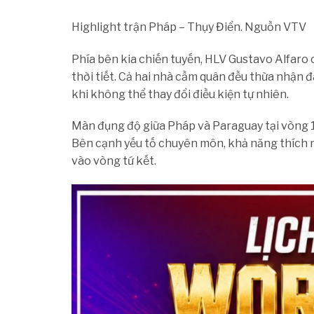
Highlight trận Pháp – Thụy Điển. Nguồn VTV
Phía bên kia chiến tuyến, HLV Gustavo Alfaro 
thời tiết. Cả hai nhà cầm quân đều thừa nhận đ
khi không thể thay đổi điều kiện tự nhiên.
Màn đụng độ giữa Pháp và Paraguay tại vòng 1/
Bên cạnh yếu tố chuyên môn, khả năng thích ng
vào vòng tứ kết.