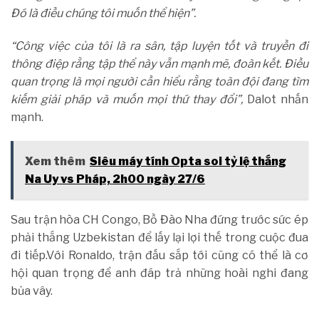
Đó là điều chúng tôi muốn thể hiện”.
“Công việc của tôi là ra sân, tập luyện tốt và truyền đi
thông điệp rằng tập thể này vẫn mạnh mẽ, đoàn kết. Điều
quan trọng là mọi người cần hiểu rằng toàn đội đang tìm
kiếm giải pháp và muốn mọi thứ thay đổi”,
Dalot nhấn
mạnh.
Xem thêm
Siêu máy tính Opta soi tỷ lệ thắng
Na Uy vs Pháp, 2h00 ngày 27/6
Sau trận hòa CH Congo, Bồ Đào Nha đứng trước sức ép
phải thắng Uzbekistan để lấy lại lợi thế trong cuộc đua
đi tiếp.Với Ronaldo, trận đấu sắp tới cũng có thể là cơ
hội quan trọng để anh đáp trả những hoài nghi đang
bủa vây.