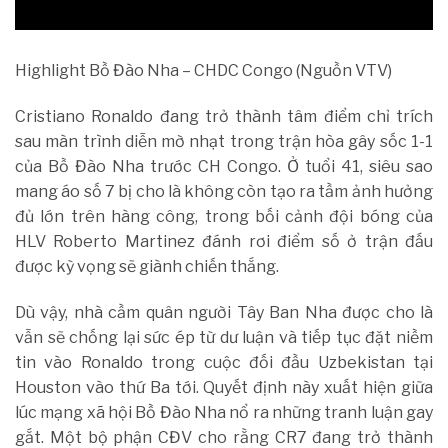
Highlight Bồ Đào Nha – CHDC Congo (Nguồn VTV)
Cristiano Ronaldo đang trở thành tâm điểm chỉ trích
sau màn trình diễn mờ nhạt trong trận hòa gây sốc 1-1
của Bồ Đào Nha trước CH Congo. Ở tuổi 41, siêu sao
mang áo số 7 bị cho là không còn tạo ra tầm ảnh hưởng
đủ lớn trên hàng công, trong bối cảnh đội bóng của
HLV Roberto Martinez đánh rơi điểm số ở trận đấu
được kỳ vọng sẽ giành chiến thắng.
Dù vậy, nhà cầm quân người Tây Ban Nha được cho là
vẫn sẽ chống lại sức ép từ dư luận và tiếp tục đặt niềm
tin vào Ronaldo trong cuộc đối đầu Uzbekistan tại
Houston vào thứ Ba tới. Quyết định này xuất hiện giữa
lúc mạng xã hội Bồ Đào Nha nổ ra những tranh luận gay
gắt. Một bộ phận CĐV cho rằng CR7 đang trở thành