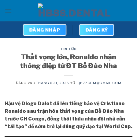
Bỏ
qua
nội
dung
ĐĂNG NHẬP
ĐĂNG KÝ
TIN TỨC
Thất vọng lớn, Ronaldo nhận
thông điệp từ ĐT Bồ Đào Nha
ĐĂNG VÀO
THÁNG 6 21, 2026
BỞI
QH77COM@GMAIL.COM
Hậu vệ Diogo Dalot đã lên tiếng bảo vệ Cristiano
Ronaldo sau trận hòa thất vọng của Bồ Đào Nha
trước CH Congo, đồng thời thừa nhận đội nhà cần
“tái tạo” để sớm trở lại đúng quỹ đạo tại World Cup.