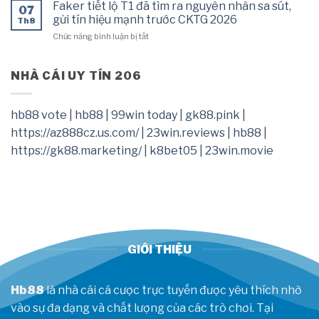
tiếp
Tuyến
Faker tiết lộ T1 đã tìm ra nguyên nhân sa sút,
lớn
07
bóng
Uy
gửi tín hiệu mạnh trước CKTG 2026
Th8
chuyền
Tín
ở
Chức năng bình luận bị tắt
Việt
Hàng
Faker
Nam
Đầu
tiết
vs
Năm
lộ
NHÀ CÁI UY TÍN 206
Indonesia,
2026
T1
13h00
đã
hôm
tìm
nay
hb88 vote
|
hb88
|
99win today
|
gk88.pink
|
ra
7/8
https://az888cz.us.com/
|
23win.reviews
|
hb88
|
nguyên
nhân
https://gk88.marketing/
|
k8bet05
|
23win.movie
sa
sút,
gửi
tín
hiệu
mạnh
trước
CKTG
GIỚI THIỆU
2026
Hb88
là nhà cái cá cược trực tuyến được yêu thích nhờ
vào sự đa dạng và chất lượng của các trò chơi. Tại