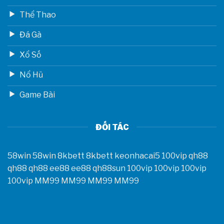
Thể Thao
Đá Gà
Xổ Số
Nổ Hũ
Game Bài
ĐỐI TÁC
58win
58win
8kbett
8kbett
keonhacai5
100vip
qh88
qh88
qh88
ee88
ee88
qh88sun
100vip
100vip
100vip
100vip
MM99
MM99
MM99
MM99