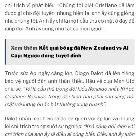
chỉ trích vì phát biểu: “Chúng tôi biết Cristiano đã làm
được gì cho đội tuyển, nhưng hiện tại anh ấy cũng giống
như chúng tôi. Anh ấy chỉ là một cầu thủ có mặt ở đây để
giúp đội. Anh ấy cũng như tất cả mọi người”.
Xem thêm
Kết quả bóng đá New Zealand vs Ai
Cập: Ngược dòng tuyệt đỉnh
Trước sức ép ngày càng lớn, Diogo Dalot đã lên tiếng
bảo vệ người đàn anh thân thiết. Hậu vệ của Man Utd
chia sẻ:
“Tôi là cầu thủ trong đội hiểu Ronaldo nhất. Khi có
Cristiano Ronaldo trong đội hình, bạn phải sẵn sàng đối
mặt với lượng ồn ào bất thường xung quanh”.
Dalot nhấn mạnh Ronaldo đã quen với áp lực và những
lời chỉ trích trong suốt sự nghiệp:
“Khả năng đối diện với
chỉ trích của anh ấy là điều ai cũng biết. Điều anh ấy luôn