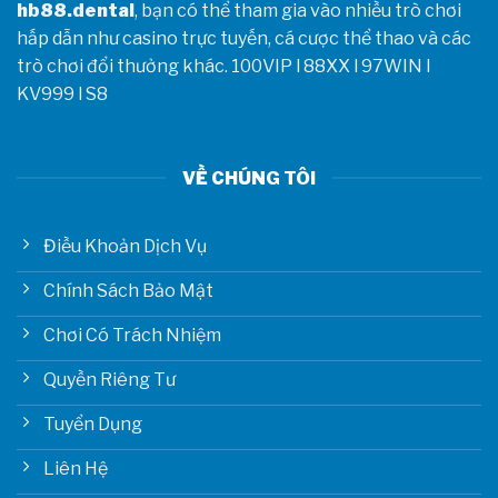
hb88.dental
, bạn có thể tham gia vào nhiều trò chơi
hấp dẫn như casino trực tuyến, cá cược thể thao và các
trò chơi đổi thưởng khác.
100VIP
l
88XX
l
97WIN
l
KV999
l
S8
VỀ CHÚNG TÔI
Điều Khoản Dịch Vụ
Chính Sách Bảo Mật
Chơi Có Trách Nhiệm
Quyền Riêng Tư
Tuyển Dụng
Liên Hệ