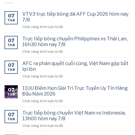
VTV3 trực tiếp bóng đá AFF Cup 2026 hôm nay
07
7/8
Th8
ở
Chức năng bình luận bị tắt
VTV3
trực
Trực tiếp bóng chuyền Philippines vs Thái Lan,
07
tiếp
16h30 hôm nay 7/8
Th8
bóng
ở
Chức năng bình luận bị tắt
đá
Trực
AFF
tiếp
Cup
AFC ra phán quyết cuối cùng, Việt Nam gặp bất
07
bóng
2026
lợi lớn
Th8
chuyền
hôm
ở
Chức năng bình luận bị tắt
Philippines
nay
AFC
vs
7/8
ra
Thái
11UU Điểm Hẹn Giải Trí Trực Tuyến Uy Tín Hàng
07
phán
Lan,
Đầu Năm 2026
Th8
quyết
16h30
ở
Chức năng bình luận bị tắt
cuối
hôm
11UU
cùng,
nay
Điểm
Việt
Trực tiếp bóng chuyền Việt Nam vs Indonesia,
7/8
07
Hẹn
Nam
13h00 hôm nay 7/8
Th8
Giải
gặp
ở
Chức năng bình luận bị tắt
Trí
bất
Trực
Trực
lợi