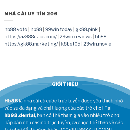
Không
Sik
ông
tiếc
nói
lớn
tiền,
NHÀ CÁI UY TÍN 206
gì
V.League
đội
trước
của
trận
HLV
đấu
hb88 vote
|
hb88
|
99win today
|
gk88.pink
|
Lampard
với
https://az888cz.us.com/
|
23win.reviews
|
hb88
|
chốt
ĐT
thương
Campuchia?
https://gk88.marketing/
|
k8bet05
|
23win.movie
vụ
đắt
nhất
lịch
sử
CLB
GIỚI THIỆU
Hb88
là nhà cái cá cược trực tuyến được yêu thích nhờ
vào sự đa dạng và chất lượng của các trò chơi. Tại
hb88.dental
, bạn có thể tham gia vào nhiều trò chơi
hấp dẫn như casino trực tuyến, cá cược thể thao và các
trò chơi đổi thưởng khác.
100VIP
l
88XX
l
97WIN
l