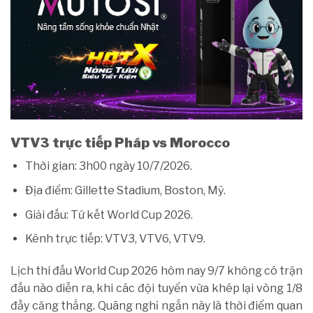
VTV3 trực tiếp Pháp vs Morocco
Thời gian: 3h00 ngày 10/7/2026.
Địa điểm: Gillette Stadium, Boston, Mỹ.
Giải đấu: Tứ kết World Cup 2026.
Kênh trực tiếp: VTV3, VTV6, VTV9.
Lịch thi đấu World Cup 2026 hôm nay 9/7 không có trận
đấu nào diễn ra, khi các đội tuyển vừa khép lại vòng 1/8
đầy căng thẳng. Quãng nghỉ ngắn này là thời điểm quan