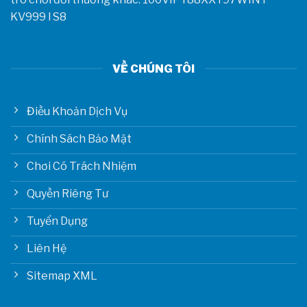
KV999
l
S8
VỀ CHÚNG TÔI
Điều Khoản Dịch Vụ
Chính Sách Bảo Mật
Chơi Có Trách Nhiệm
Quyền Riêng Tư
Tuyển Dụng
Liên Hệ
Sitemap XML