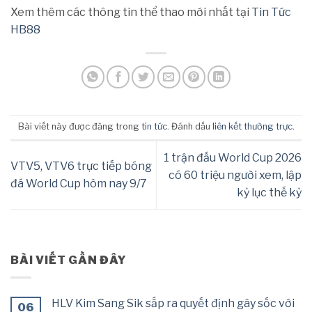
Xem thêm các thông tin thể thao mới nhất tại
Tin Tức
HB88
Bài viết này được đăng trong
tin tức
. Đánh dấu
liên kết thường trực
.
1 trận đấu World Cup 2026
VTV5, VTV6 trực tiếp bóng
có 60 triệu người xem, lập
đá World Cup hôm nay 9/7
kỷ lục thế kỷ
BÀI VIẾT GẦN ĐÂY
HLV Kim Sang Sik sắp ra quyết định gây sốc với
06